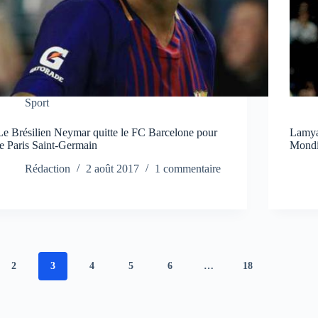
Sport
Le Brésilien Neymar quitte le FC Barcelone pour
Lamya
le Paris Saint-Germain
Mondi
Rédaction
2 août 2017
1 commentaire
2
3
4
5
6
…
18