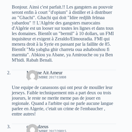
Bonjour. Ainsi c'est parfait.!! Les gangsters au pouvoir
seront enfin à court "d'opium" à distiller et à distribuer
au "Ghachi". Ghachi qui doit "Idire redjlih felmaa
yabardou" !! L'Algérie des gangsters marocains
d'Algérie est un looser sur toutes les lignes et dans tous
les domaines. Bientôt un "bermil" à 10 dollars, un FMI
inquisiteur et exigent à Zeraldo/Elmouradia. FMI qui
menera droit à la Syrie en passant par la faillite de 85.
Bientôt "Ma yabgha ghir charreta oua ashabouhou fi
marmita". Abkiou ya Abane, ya Amirouche ou ya Ben
M'hidi. Rabah Benali.
Massine Ait Ameur
6 SEPTEMBRE 2017/15H08
Une equipe de canassons qui ont peur de mouiller leur
jerseys. Faible techniquement mis a part deux ou trois
joueurs, le reste ne merite meme pas de jouer en
regionale. Quand a l'arbitre qui ne parle aucune langue
parlee en Algerie, c'etait un crime de l'embaucher ,
enttre autres!
oziris dzeus
6 SEPTEMBRE 2017/20H15