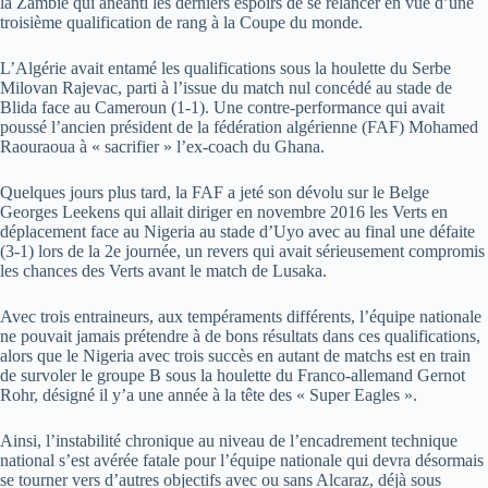
la Zambie qui anéanti les derniers espoirs de se relancer en vue d’une
troisième qualification de rang à la Coupe du monde.
L’Algérie avait entamé les qualifications sous la houlette du Serbe
Milovan Rajevac, parti à l’issue du match nul concédé au stade de
Blida face au Cameroun (1-1). Une contre-performance qui avait
poussé l’ancien président de la fédération algérienne (FAF) Mohamed
Raouraoua à « sacrifier » l’ex-coach du Ghana.
Quelques jours plus tard, la FAF a jeté son dévolu sur le Belge
Georges Leekens qui allait diriger en novembre 2016 les Verts en
déplacement face au Nigeria au stade d’Uyo avec au final une défaite
(3-1) lors de la 2e journée, un revers qui avait sérieusement compromis
les chances des Verts avant le match de Lusaka.
Avec trois entraineurs, aux tempéraments différents, l’équipe nationale
ne pouvait jamais prétendre à de bons résultats dans ces qualifications,
alors que le Nigeria avec trois succès en autant de matchs est en train
de survoler le groupe B sous la houlette du Franco-allemand Gernot
Rohr, désigné il y’a une année à la tête des « Super Eagles ».
Ainsi, l’instabilité chronique au niveau de l’encadrement technique
national s’est avérée fatale pour l’équipe nationale qui devra désormais
se tourner vers d’autres objectifs avec ou sans Alcaraz, déjà sous