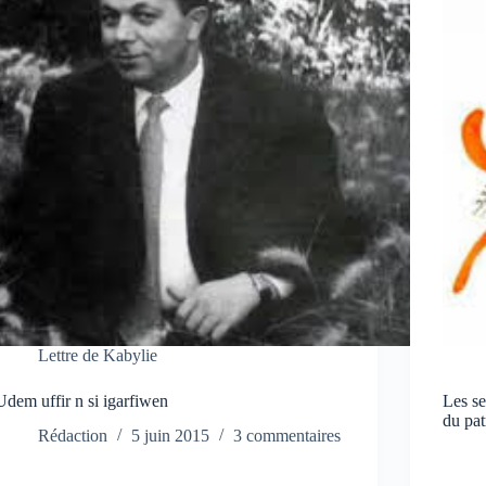
Lettre de Kabylie
Udem uffir n si igarfiwen
Les se
du pat
Rédaction
5 juin 2015
3 commentaires