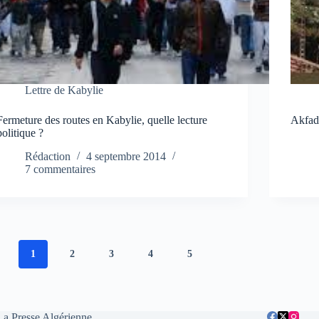
Lettre de Kabylie
Fermeture des routes en Kabylie, quelle lecture
Akfado
politique ?
Rédaction
4 septembre 2014
7 commentaires
1
2
3
4
5
La Presse Algérienne