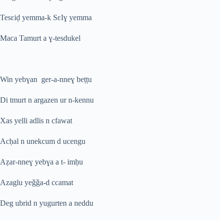
Tesɛiḍ yemma-k SɛIɣ yemma
Maca Tamurt a ɣ-tesdukel
Win yebɣan ger-a-nneɣ beṭṭu
Di tmurt n argazen ur n-kennu
Xas yelli adlis n cfawat
Acḥal n unekcum d ucengu
Aẓar-nneɣ yebɣa a t- imḥu
Azaglu yeǧǧa-d ccamat
Deg ubrid n yugurten a neddu