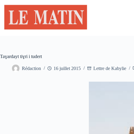
Passer
au
contenu
Taɣardayt tiɣri i tudert
Rédaction
16 juillet 2015
Lettre de Kabylie