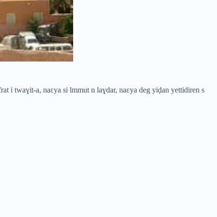
rat i twaɣit-a, naɛya si lmmut n laɣdar, naɛya deg yiḍan yettidiren s