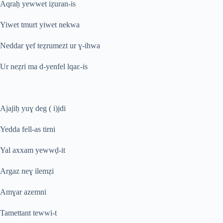
Aqraḥ yewwet iẓuran-is
Yiwet tmurt yiwet nekwa
Neddar ɣef teẓrumezt ur ɣ-ihwa
Ur neẓri ma d-yenfel lqaɛ-is
Ajajiḥ yuɣ deg ( i)jdi
Yedda fell-as tirni
Yal axxam yewwḍ-it
Argaz neɣ ilemẓi
Amɣar azemni
Tamettant tewwi-t