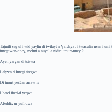
Tajmilt seg ul i wid yaɣlin di twilayt n Ɣardaya , i twaculin-nsen i umi
imeṭṭawen-nneɣ, melmi a nuɣal a nidir i tmurt-nneɣ ?
Ayen yarɣan di tsiswa
Laḥzen d Imeṭṭi tiregwa
Di tmurt yeččan arraw-is
Lbaṭel ibed-d yeqwa
Afeddix ur yufi dwa