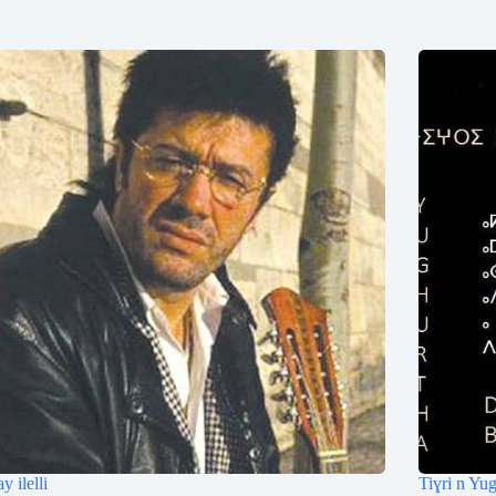
 ilelli
Tiɣri n Yu