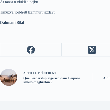
Ar tansa n tdukli a nejbu
Timuzɣa tcebḥ-itt tzemmurt tezdayt
Dahmani Bilal
ARTICLE
PRÉCÉDENT
Quel leadership algérien dans l’espace
Aïd 
sahélo-maghrébin ?