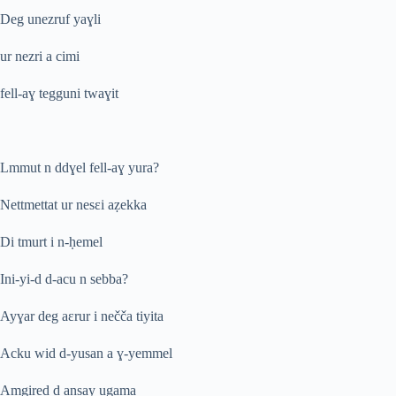
Deg unezruf yaɣli
ur nezri a cimi
fell-aɣ tegguni twaɣit
Lmmut n ddɣel fell-aɣ yura?
Nettmettat ur nesɛi aẓekka
Di tmurt i n-ḥemel
Ini-yi-d d-acu n sebba?
Ayɣar deg aɛrur i nečča tiyita
Acku wid d-yusan a ɣ-yemmel
Amgired d ansay ugama