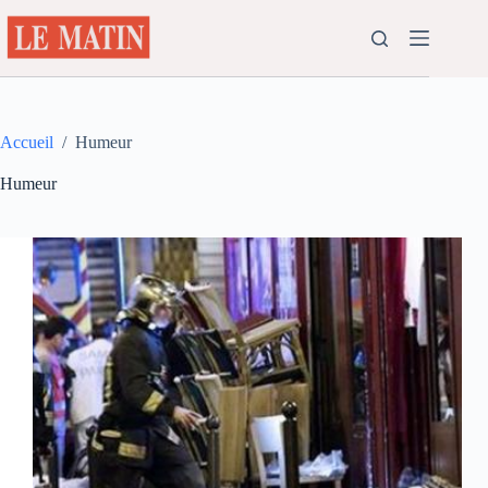
Passer
au
contenu
Accueil
/
Humeur
Humeur