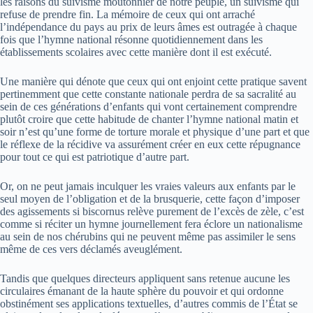
les raisons du suivisme moutonnier de notre peuple, un suivisme qui
refuse de prendre fin. La mémoire de ceux qui ont arraché
l’indépendance du pays au prix de leurs âmes est outragée à chaque
fois que l’hymne national résonne quotidiennement dans les
établissements scolaires avec cette manière dont il est exécuté.
Une manière qui dénote que ceux qui ont enjoint cette pratique savent
pertinemment que cette constante nationale perdra de sa sacralité au
sein de ces générations d’enfants qui vont certainement comprendre
plutôt croire que cette habitude de chanter l’hymne national matin et
soir n’est qu’une forme de torture morale et physique d’une part et que
le réflexe de la récidive va assurément créer en eux cette répugnance
pour tout ce qui est patriotique d’autre part.
Or, on ne peut jamais inculquer les vraies valeurs aux enfants par le
seul moyen de l’obligation et de la brusquerie, cette façon d’imposer
des agissements si biscornus relève purement de l’excès de zèle, c’est
comme si réciter un hymne journellement fera éclore un nationalisme
au sein de nos chérubins qui ne peuvent même pas assimiler le sens
même de ces vers déclamés aveuglément.
Tandis que quelques directeurs appliquent sans retenue aucune les
circulaires émanant de la haute sphère du pouvoir et qui ordonne
obstinément ses applications textuelles, d’autres commis de l’État se