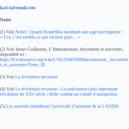
kad-n@email.com
Notes
(1) Voir
Nobel : Quand Bouteflika baratinait une juge norvégienne :
« Eva, c’est terrible ce que vit mon pays… »
(2) Voir James Guillaume, L’Internationale, documents et souvenirs,
disponible ici :
https://fr.wikisource.org/wiki/L%E2%80%99Internationale,_document
s_et_souvenirs/Tome_III
(3) Voir
La révolution inconnue
(4) Voir
La révolution inconnue
;
La (méconnue) plus importante
révolution du XXè siècle
;
Belle comme un comité d’autogestion
(5)
Les autorités interdisent l’université d’automne de la LADDH