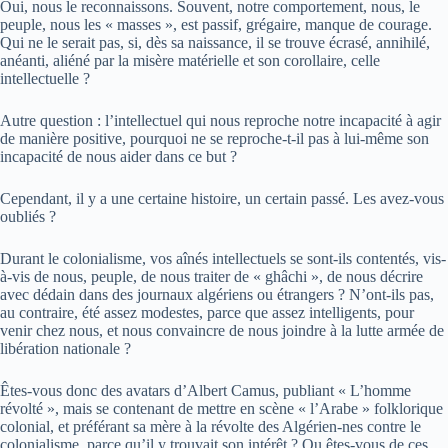
Oui, nous le reconnaissons. Souvent, notre comportement, nous, le
peuple, nous les « masses », est passif, grégaire, manque de courage.
Qui ne le serait pas, si, dès sa naissance, il se trouve écrasé, annihilé,
anéanti, aliéné par la misère matérielle et son corollaire, celle
intellectuelle ?
Autre question : l’intellectuel qui nous reproche notre incapacité à agir
de manière positive, pourquoi ne se reproche-t-il pas à lui-même son
incapacité de nous aider dans ce but ?
Cependant, il y a une certaine histoire, un certain passé. Les avez-vous
oubliés ?
Durant le colonialisme, vos aînés intellectuels se sont-ils contentés, vis-
à-vis de nous, peuple, de nous traiter de « ghâchi », de nous décrire
avec dédain dans des journaux algériens ou étrangers ? N’ont-ils pas,
au contraire, été assez modestes, parce que assez intelligents, pour
venir chez nous, et nous convaincre de nous joindre à la lutte armée de
libération nationale ?
Êtes-vous donc des avatars d’Albert Camus, publiant « L’homme
révolté », mais se contenant de mettre en scène « l’Arabe » folklorique
colonial, et préférant sa mère à la révolte des Algérien-nes contre le
colonialisme, parce qu’il y trouvait son intérêt ? Ou êtes-vous de ces