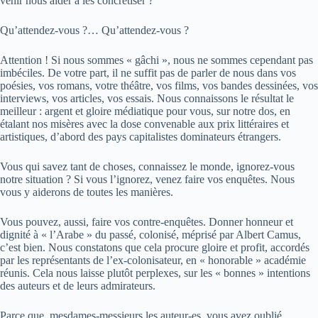
venir nous aider à les concrétiser ?
Qu’attendez-vous ?… Qu’attendez-vous ?
Attention ! Si nous sommes « gâchi », nous ne sommes cependant pas
imbéciles. De votre part, il ne suffit pas de parler de nous dans vos
poésies, vos romans, votre théâtre, vos films, vos bandes dessinées, vos
interviews, vos articles, vos essais. Nous connaissons le résultat le
meilleur : argent et gloire médiatique pour vous, sur notre dos, en
étalant nos misères avec la dose convenable aux prix littéraires et
artistiques, d’abord des pays capitalistes dominateurs étrangers.
Vous qui savez tant de choses, connaissez le monde, ignorez-vous
notre situation ? Si vous l’ignorez, venez faire vos enquêtes. Nous
vous y aiderons de toutes les manières.
Vous pouvez, aussi, faire vos contre-enquêtes. Donner honneur et
dignité à « l’Arabe » du passé, colonisé, méprisé par Albert Camus,
c’est bien. Nous constatons que cela procure gloire et profit, accordés
par les représentants de l’ex-colonisateur, en « honorable » académie
réunis. Cela nous laisse plutôt perplexes, sur les « bonnes » intentions
des auteurs et de leurs admirateurs.
Parce que, mesdames-messieurs les auteur-es, vous avez oublié