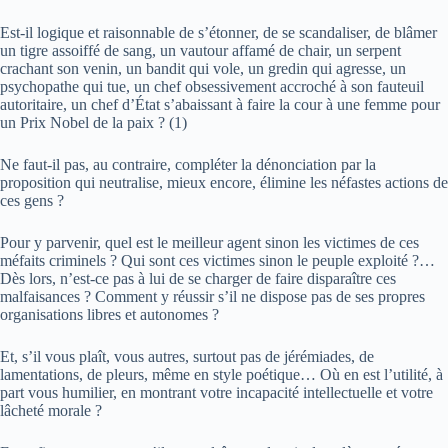
Est-il logique et raisonnable de s’étonner, de se scandaliser, de blâmer
un tigre assoiffé de sang, un vautour affamé de chair, un serpent
crachant son venin, un bandit qui vole, un gredin qui agresse, un
psychopathe qui tue, un chef obsessivement accroché à son fauteuil
autoritaire, un chef d’État s’abaissant à faire la cour à une femme pour
un Prix Nobel de la paix ? (1)
Ne faut-il pas, au contraire, compléter la dénonciation par la
proposition qui neutralise, mieux encore, élimine les néfastes actions de
ces gens ?
Pour y parvenir, quel est le meilleur agent sinon les victimes de ces
méfaits criminels ? Qui sont ces victimes sinon le peuple exploité ?…
Dès lors, n’est-ce pas à lui de se charger de faire disparaître ces
malfaisances ? Comment y réussir s’il ne dispose pas de ses propres
organisations libres et autonomes ?
Et, s’il vous plaît, vous autres, surtout pas de jérémiades, de
lamentations, de pleurs, même en style poétique… Où en est l’utilité, à
part vous humilier, en montrant votre incapacité intellectuelle et votre
lâcheté morale ?