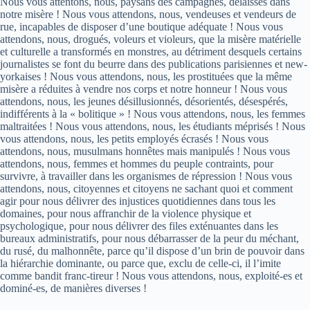
Nous vous attentons, nous, paysans des campagnes, délaissés dans
notre misère ! Nous vous attendons, nous, vendeuses et vendeurs de
rue, incapables de disposer d’une boutique adéquate ! Nous vous
attendons, nous, drogués, voleurs et violeurs, que la misère matérielle
et culturelle a transformés en monstres, au détriment desquels certains
journalistes se font du beurre dans des publications parisiennes et new-
yorkaises ! Nous vous attendons, nous, les prostituées que la même
misère a réduites à vendre nos corps et notre honneur ! Nous vous
attendons, nous, les jeunes désillusionnés, désorientés, désespérés,
indifférents à la « bolitique » ! Nous vous attendons, nous, les femmes
maltraitées ! Nous vous attendons, nous, les étudiants méprisés ! Nous
vous attendons, nous, les petits employés écrasés ! Nous vous
attendons, nous, musulmans honnêtes mais manipulés ! Nous vous
attendons, nous, femmes et hommes du peuple contraints, pour
survivre, à travailler dans les organismes de répression ! Nous vous
attendons, nous, citoyennes et citoyens ne sachant quoi et comment
agir pour nous délivrer des injustices quotidiennes dans tous les
domaines, pour nous affranchir de la violence physique et
psychologique, pour nous délivrer des files exténuantes dans les
bureaux administratifs, pour nous débarrasser de la peur du méchant,
du rusé, du malhonnête, parce qu’il dispose d’un brin de pouvoir dans
la hiérarchie dominante, ou parce que, exclu de celle-ci, il l’imite
comme bandit franc-tireur ! Nous vous attendons, nous, exploité-es et
dominé-es, de manières diverses !