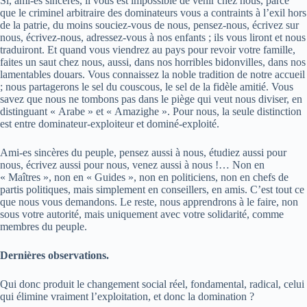
Si, ami-es sincères, il vous est impossible de venir chez nous, parce
que le criminel arbitraire des dominateurs vous a contraints à l’exil hors
de la patrie, du moins souciez-vous de nous, pensez-nous, écrivez sur
nous, écrivez-nous, adressez-vous à nos enfants ; ils vous liront et nous
traduiront. Et quand vous viendrez au pays pour revoir votre famille,
faites un saut chez nous, aussi, dans nos horribles bidonvilles, dans nos
lamentables douars. Vous connaissez la noble tradition de notre accueil
; nous partagerons le sel du couscous, le sel de la fidèle amitié. Vous
savez que nous ne tombons pas dans le piège qui veut nous diviser, en
distinguant « Arabe » et « Amazighe ». Pour nous, la seule distinction
est entre dominateur-exploiteur et dominé-exploité.
Ami-es sincères du peuple, pensez aussi à nous, étudiez aussi pour
nous, écrivez aussi pour nous, venez aussi à nous !… Non en
« Maîtres », non en « Guides », non en politiciens, non en chefs de
partis politiques, mais simplement en conseillers, en amis. C’est tout ce
que nous vous demandons. Le reste, nous apprendrons à le faire, non
sous votre autorité, mais uniquement avec votre solidarité, comme
membres du peuple.
Dernières observations.
Qui donc produit le changement social réel, fondamental, radical, celui
qui élimine vraiment l’exploitation, et donc la domination ?