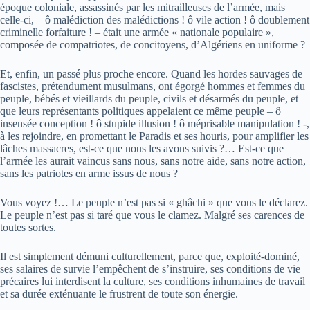
époque coloniale, assassinés par les mitrailleuses de l’armée, mais
celle-ci, – ô malédiction des malédictions ! ô vile action ! ô doublement
criminelle forfaiture ! – était une armée « nationale populaire »,
composée de compatriotes, de concitoyens, d’Algériens en uniforme ?
Et, enfin, un passé plus proche encore. Quand les hordes sauvages de
fascistes, prétendument musulmans, ont égorgé hommes et femmes du
peuple, bébés et vieillards du peuple, civils et désarmés du peuple, et
que leurs représentants politiques appelaient ce même peuple – ô
insensée conception ! ô stupide illusion ! ô méprisable manipulation ! -,
à les rejoindre, en promettant le Paradis et ses houris, pour amplifier les
lâches massacres, est-ce que nous les avons suivis ?… Est-ce que
l’armée les aurait vaincus sans nous, sans notre aide, sans notre action,
sans les patriotes en arme issus de nous ?
Vous voyez !… Le peuple n’est pas si « ghâchi » que vous le déclarez.
Le peuple n’est pas si taré que vous le clamez. Malgré ses carences de
toutes sortes.
Il est simplement démuni culturellement, parce que, exploité-dominé,
ses salaires de survie l’empêchent de s’instruire, ses conditions de vie
précaires lui interdisent la culture, ses conditions inhumaines de travail
et sa durée exténuante le frustrent de toute son énergie.