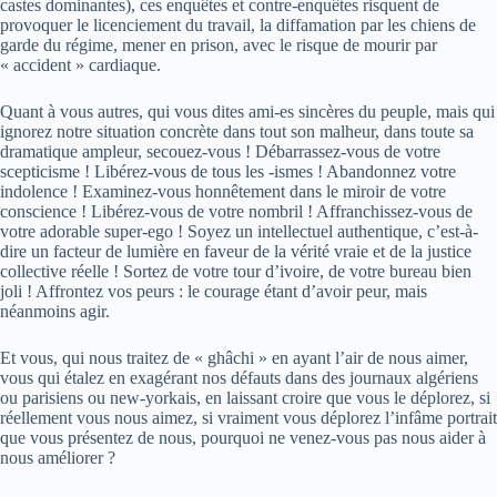
castes dominantes), ces enquêtes et contre-enquêtes risquent de
provoquer le licenciement du travail, la diffamation par les chiens de
garde du régime, mener en prison, avec le risque de mourir par
« accident » cardiaque.
Quant à vous autres, qui vous dites ami-es sincères du peuple, mais qui
ignorez notre situation concrète dans tout son malheur, dans toute sa
dramatique ampleur, secouez-vous ! Débarrassez-vous de votre
scepticisme ! Libérez-vous de tous les -ismes ! Abandonnez votre
indolence ! Examinez-vous honnêtement dans le miroir de votre
conscience ! Libérez-vous de votre nombril ! Affranchissez-vous de
votre adorable super-ego ! Soyez un intellectuel authentique, c’est-à-
dire un facteur de lumière en faveur de la vérité vraie et de la justice
collective réelle ! Sortez de votre tour d’ivoire, de votre bureau bien
joli ! Affrontez vos peurs : le courage étant d’avoir peur, mais
néanmoins agir.
Et vous, qui nous traitez de « ghâchi » en ayant l’air de nous aimer,
vous qui étalez en exagérant nos défauts dans des journaux algériens
ou parisiens ou new-yorkais, en laissant croire que vous le déplorez, si
réellement vous nous aimez, si vraiment vous déplorez l’infâme portrait
que vous présentez de nous, pourquoi ne venez-vous pas nous aider à
nous améliorer ?