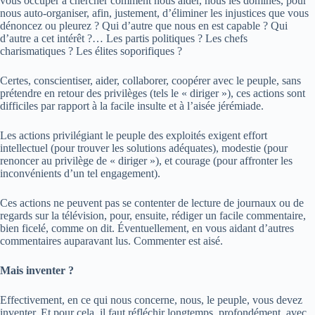
vous occuper à chercher comment nous aider, nous les dominés, pour
nous auto-organiser, afin, justement, d’éliminer les injustices que vous
dénoncez ou pleurez ? Qui d’autre que nous en est capable ? Qui
d’autre a cet intérêt ?… Les partis politiques ? Les chefs
charismatiques ? Les élites soporifiques ?
Certes, conscientiser, aider, collaborer, coopérer avec le peuple, sans
prétendre en retour des privilèges (tels le « diriger »), ces actions sont
difficiles par rapport à la facile insulte et à l’aisée jérémiade.
Les actions privilégiant le peuple des exploités exigent effort
intellectuel (pour trouver les solutions adéquates), modestie (pour
renoncer au privilège de « diriger »), et courage (pour affronter les
inconvénients d’un tel engagement).
Ces actions ne peuvent pas se contenter de lecture de journaux ou de
regards sur la télévision, pour, ensuite, rédiger un facile commentaire,
bien ficelé, comme on dit. Éventuellement, en vous aidant d’autres
commentaires auparavant lus. Commenter est aisé.
Mais inventer ?
Effectivement, en ce qui nous concerne, nous, le peuple, vous devez
inventer. Et pour cela, il faut réfléchir longtemps, profondément, avec