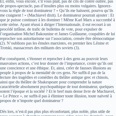
Et, enfin, vous encore, s’il vous plaît, pas de cris de colère outrée, pas
de propos-spectacle, pas d’insultes plus ou moins vulgaires. Ignorez-
vous la règle de tout dominateur ? « Qu’ils me haïssent, pourvu qu’ils
me craignent ! » (Machiavel dixit). Le dominateur pourrait ajouter : Et
que je puisse continuer à les dominer ! Même Karl Marx a succombé à
cette sirène. Ayant réussi à diriger l’Internationale, il eut recourt à un
procédé infâme, de trafic de bulletins de vote, pour expulser de
l’organisation Michel Bakounine et James Guillaume, coupables de lui
reprocher son autoritarisme sur l’association, censée être démocratique
(2). N’oublions pas les émules marxistes, en premier lieu Lénine et
Trotski, massacreurs des militants des soviets (3).
Par conséquent, s’étonner et reprocher à des gens au pouvoir leurs
mauvaises actions, c’est leur donner de l’importance, croire qu’ils ont
une conscience et une éthique. Et, ainsi, créer de fausses illusions au
peuple à propos de la mentalité de ces gens. Ne suffit-il pas de la
lecture des tragédies et comédies du théâtre antique grec et chinois,
ainsi que du théâtre de Shakespeare pour comprendre la nature
caractérielle absolument psychopathique de tout dominateur, quelques
soient l’époque et la société ? Et le bref mais dense livre de Machiavel,
« Le Prince », ne suffit-il pas à éliminer toute illusion, toute naïveté à
propos de n’importe quel dominateur ?
Dès lors, n’est-il pas plus plus réconfortant, plus noble, plus utile de