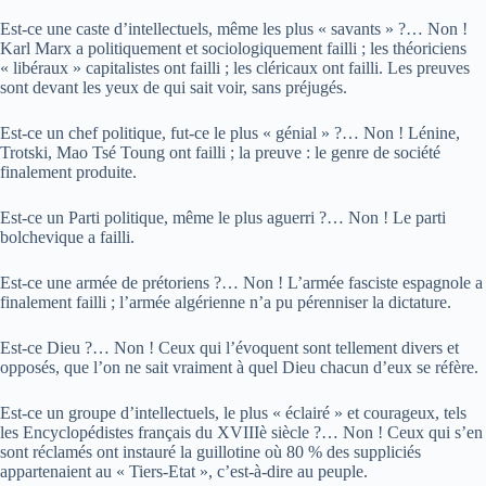
Est-ce une caste d’intellectuels, même les plus « savants » ?… Non !
Karl Marx a politiquement et sociologiquement failli ; les théoriciens
« libéraux » capitalistes ont failli ; les cléricaux ont failli. Les preuves
sont devant les yeux de qui sait voir, sans préjugés.
Est-ce un chef politique, fut-ce le plus « génial » ?… Non ! Lénine,
Trotski, Mao Tsé Toung ont failli ; la preuve : le genre de société
finalement produite.
Est-ce un Parti politique, même le plus aguerri ?… Non ! Le parti
bolchevique a failli.
Est-ce une armée de prétoriens ?… Non ! L’armée fasciste espagnole a
finalement failli ; l’armée algérienne n’a pu pérenniser la dictature.
Est-ce Dieu ?… Non ! Ceux qui l’évoquent sont tellement divers et
opposés, que l’on ne sait vraiment à quel Dieu chacun d’eux se réfère.
Est-ce un groupe d’intellectuels, le plus « éclairé » et courageux, tels
les Encyclopédistes français du XVIIIè siècle ?… Non ! Ceux qui s’en
sont réclamés ont instauré la guillotine où 80 % des suppliciés
appartenaient au « Tiers-Etat », c’est-à-dire au peuple.