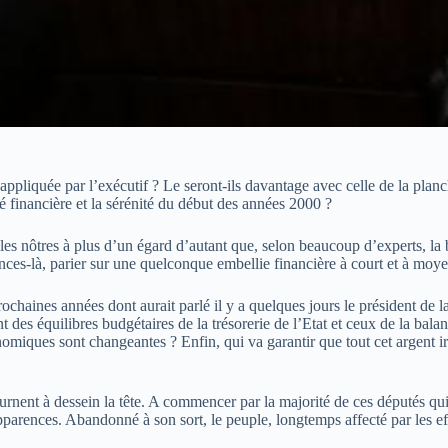
appliquée par l’exécutif ? Le seront-ils davantage avec celle de la planch
ité financière et la sérénité du début des années 2000 ?
les nôtres à plus d’un égard d’autant que, selon beaucoup d’experts, la b
ances-là, parier sur une quelconque embellie financière à court et à mo
rochaines années dont aurait parlé il y a quelques jours le président de
 des équilibres budgétaires de la trésorerie de l’Etat et ceux de la bala
omiques sont changeantes ? Enfin, qui va garantir que tout cet argent ir
urnent à dessein la tête. A commencer par la majorité de ces députés qui
pparences. Abandonné à son sort, le peuple, longtemps affecté par les ef