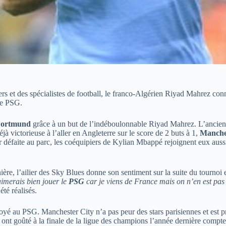
rs et des spécialistes de football, le franco-Algérien Riyad Mahrez conna
le PSG.
ortmund
grâce à un but de l’indéboulonnable Riyad Mahrez. L’ancie
 victorieuse à l’aller en Angleterre sur le score de 2 buts à 1,
Manche
ur défaite au parc, les coéquipiers de Kylian Mbappé rejoignent eux au
ère, l’ailier des Sky Blues donne son sentiment sur la suite du tournoi
aimerais bien jouer le
PSG
car je viens de France mais on n’en est pas e
été réalisés.
voyé au PSG. Manchester City n’a pas peur des stars parisiennes et est 
ui ont goûté à la finale de la ligue des champions l’année dernière compte