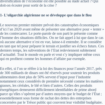
diversification de l’économie est elle possible au stade actuel ? Qui
doit-on écouter pour sortir de la crise ?
1- L’oligarchie algérienne ne se développe que dans le flou
Le nouveau premier ministre prévoit des catastrophes économiques
d’ici l’an 2020 avant même de présenter une alternative pour « tenter »
de les contrecarrer. Le porte-parole de son parti le présente comme
l’homme des situations difficiles. On ne fait appel à lui que dans le cas
où aucune alternative n’est en vue, laisse-t-il entendre. Il se considère
en tant que tel pour préparer le terrain et justifier ses échecs futurs. Ces
derniers temps, les subventions de l’Etat redeviennent subitement
d’actualité. Tout le monde en parle et veut s’y impliquer même ceux
qui en profitent comme les hommes d’affaire par exemple.
En effet, si l’on se réfère à la loi des finances pour l’année 2017, près
de 300 milliards de dinars ont été réservés pour soutenir les produits
alimentaires dont plus de 50% servent d’input pour l’industrie
notamment ceux considérés de première nécessité comme les matières
grasses, les céréales, le blé et bien d’autres. Celles des produits
énergétiques demeurent difficilement identifiables de prime abord
parce qu’elles s’opèrent par d’autres moyens que le budget de l’État ;
essentiellement sous forme de rachat des dettes des entreprises
concernées par le Trésor public qui couvrent leur visibilité budgétaire.