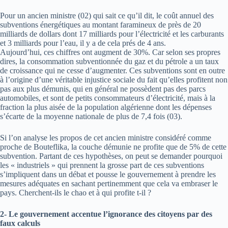
Pour un ancien ministre (02) qui sait ce qu’il dit, le coût annuel des
subventions énergétiques au montant faramineux de près de 20
milliards de dollars dont 17 milliards pour l’électricité et les carburants
et 3 milliards pour l’eau, il y a de cela prés de 4 ans.
Aujourd’hui, ces chiffres ont augment de 30%. Car selon ses propres
dires, la consommation subventionnée du gaz et du pétrole a un taux
de croissance qui ne cesse d’augmenter. Ces subventions sont en outre
à l’origine d’une véritable injustice sociale du fait qu’elles profitent non
pas aux plus démunis, qui en général ne possèdent pas des parcs
automobiles, et sont de petits consommateurs d’électricité, mais à la
fraction la plus aisée de la population algérienne dont les dépenses
s’écarte de la moyenne nationale de plus de 7,4 fois (03).
Si l’on analyse les propos de cet ancien ministre considéré comme
proche de Bouteflika, la couche démunie ne profite que de 5% de cette
subvention. Partant de ces hypothèses, on peut se demander pourquoi
les « industriels » qui prennent la grosse part de ces subventions
s’impliquent dans un débat et pousse le gouvernement à prendre les
mesures adéquates en sachant pertinemment que cela va embraser le
pays. Cherchent-ils le chao et à qui profite t-il ?
2- Le gouvernement accentue l’ignorance des citoyens par des
faux calculs