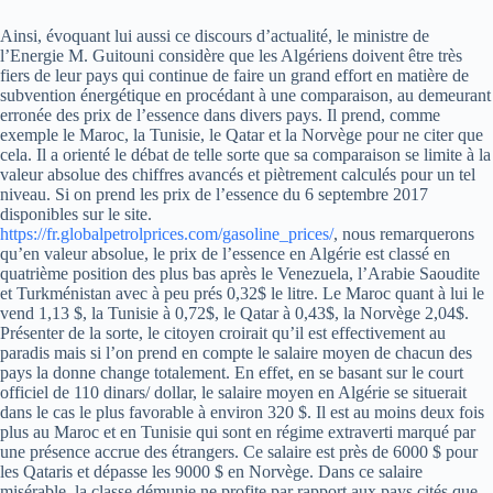
Ainsi, évoquant lui aussi ce discours d’actualité, le ministre de
l’Energie M. Guitouni considère que les Algériens doivent être très
fiers de leur pays qui continue de faire un grand effort en matière de
subvention énergétique en procédant à une comparaison, au demeurant
erronée des prix de l’essence dans divers pays. Il prend, comme
exemple le Maroc, la Tunisie, le Qatar et la Norvège pour ne citer que
cela. Il a orienté le débat de telle sorte que sa comparaison se limite à la
valeur absolue des chiffres avancés et piètrement calculés pour un tel
niveau. Si on prend les prix de l’essence du 6 septembre 2017
disponibles sur le site.
https://fr.globalpetrolprices.com/gasoline_prices/
, nous remarquerons
qu’en valeur absolue, le prix de l’essence en Algérie est classé en
quatrième position des plus bas après le Venezuela, l’Arabie Saoudite
et Turkménistan avec à peu prés 0,32$ le litre. Le Maroc quant à lui le
vend 1,13 $, la Tunisie à 0,72$, le Qatar à 0,43$, la Norvège 2,04$.
Présenter de la sorte, le citoyen croirait qu’il est effectivement au
paradis mais si l’on prend en compte le salaire moyen de chacun des
pays la donne change totalement. En effet, en se basant sur le court
officiel de 110 dinars/ dollar, le salaire moyen en Algérie se situerait
dans le cas le plus favorable à environ 320 $. Il est au moins deux fois
plus au Maroc et en Tunisie qui sont en régime extraverti marqué par
une présence accrue des étrangers. Ce salaire est près de 6000 $ pour
les Qataris et dépasse les 9000 $ en Norvège. Dans ce salaire
misérable, la classe démunie ne profite par rapport aux pays cités que