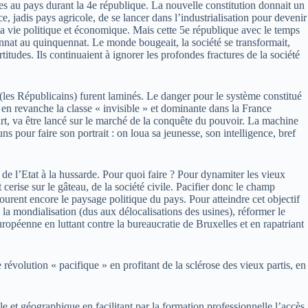
ques au pays durant la 4e république. La nouvelle constitution donnait un
, jadis pays agricole, de se lancer dans l’industrialisation pour devenir
 la vie politique et économique. Mais cette 5e république avec le temps
nnat au quinquennat. Le monde bougeait, la société se transformait,
titudes. Ils continuaient à ignorer les profondes fractures de la société
(les Républicains) furent laminés. Le danger pour le système constitué
, en revanche la classe « invisible » et dominante dans la France
art, va être lancé sur le marché de la conquête du pouvoir. La machine
 pour faire son portrait : on loua sa jeunesse, son intelligence, bref
de l’Etat à la hussarde. Pour quoi faire ? Pour dynamiter les vieux
cerise sur le gâteau, de la société civile. Pacifier donc le champ
abourent encore le paysage politique du pays. Pour atteindre cet objectif
 la mondialisation (dus aux délocalisations des usines), réformer le
uropéenne en luttant contre la bureaucratie de Bruxelles et en rapatriant
 révolution « pacifique » en profitant de la sclérose des vieux partis, en
e et géographique en facilitant par la formation professionnelle l’accès