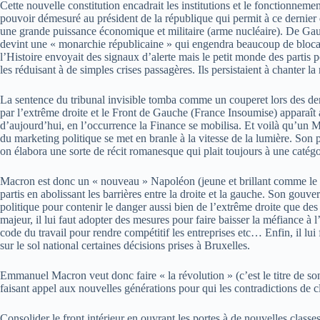
Cette nouvelle constitution encadrait les institutions et le fonctionneme
pouvoir démesuré au président de la république qui permit à ce dernier de
une grande puissance économique et militaire (arme nucléaire). De Gaulle
devint une « monarchie républicaine » qui engendra beaucoup de blocages
l’Histoire envoyait des signaux d’alerte mais le petit monde des partis po
les réduisant à de simples crises passagères. Ils persistaient à chanter la
La sentence du tribunal invisible tomba comme un couperet lors des dern
par l’extrême droite et le Front de Gauche (France Insoumise) apparaît a
d’aujourd’hui, en l’occurrence la Finance se mobilisa. Et voilà qu’un M
du marketing politique se met en branle à la vitesse de la lumière. Son 
on élabora une sorte de récit romanesque qui plait toujours à une catégo
Macron est donc un « nouveau » Napoléon (jeune et brillant comme le vra
partis en abolissant les barrières entre la droite et la gauche. Son gouv
politique pour contenir le danger aussi bien de l’extrême droite que des 
majeur, il lui faut adopter des mesures pour faire baisser la méfiance à
code du travail pour rendre compétitif les entreprises etc… Enfin, il lu
sur le sol national certaines décisions prises à Bruxelles.
Emmanuel Macron veut donc faire « la révolution » (c’est le titre de son 
faisant appel aux nouvelles générations pour qui les contradictions de 
Consolider le front intérieur en ouvrant les portes à de nouvelles class