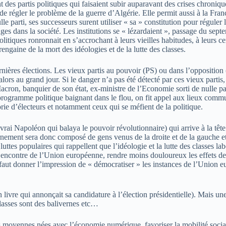
nt des partis politiques qui faisaient subir auparavant des crises chroni
 régler le problème de la guerre d’Algérie. Elle permit aussi à la France
 parti, ses successeurs surent utiliser « sa » constitution pour réguler
 dans la société. Les institutions se « lézardaient », passage du septe
litiques ronronnait en s’accrochant à leurs vieilles habitudes, à leurs cer
 rengaine de la mort des idéologies et de la lutte des classes.
ières élections. Les vieux partis au pouvoir (PS) ou dans l’opposition 
lors au grand jour. Si le danger n’a pas été détecté par ces vieux partis
acron, banquier de son état, ex-ministre de l’Economie sorti de nulle p
programme politique baignant dans le flou, on fit appel aux lieux communs
rie d’électeurs et notamment ceux qui se méfient de la politique.
i Napoléon qui balaya le pouvoir révolutionnaire) qui arrive à la tête 
ernement sera donc composé de gens venus de la droite et de la gauche et 
luttes populaires qui rappellent que l’idéologie et la lutte des classes l
 l’encontre de l’Union européenne, rendre moins douloureux les effets de
i faut donner l’impression de « démocratiser » les instances de l’Union e
livre qui annonçait sa candidature à l’élection présidentielle). Mais une
classes sont des balivernes etc…
es moyennes nées avec l’économie numérique, favoriser la mobilité social