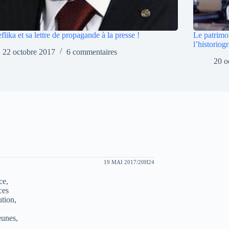
flika et sa lettre de propagande à la presse !
Le patrimo
l’historiog
22 octobre 2017
6 commentaires
20 o
19 MAI 2017/20H24
ce,
ces
ution,
eunes,