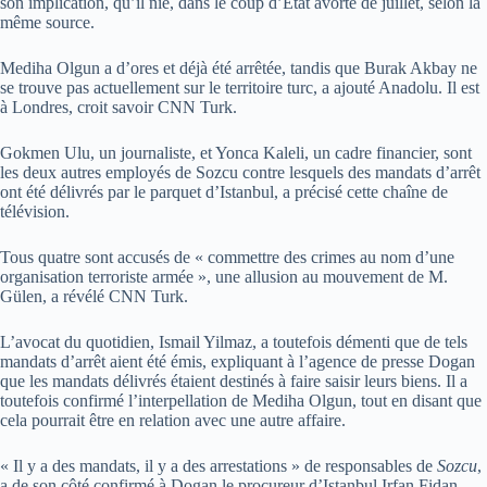
son implication, qu’il nie, dans le coup d’Etat avorté de juillet, selon la
même source.
Mediha Olgun a d’ores et déjà été arrêtée, tandis que Burak Akbay ne
se trouve pas actuellement sur le territoire turc, a ajouté Anadolu. Il est
à Londres, croit savoir CNN Turk.
Gokmen Ulu, un journaliste, et Yonca Kaleli, un cadre financier, sont
les deux autres employés de Sozcu contre lesquels des mandats d’arrêt
ont été délivrés par le parquet d’Istanbul, a précisé cette chaîne de
télévision.
Tous quatre sont accusés de « commettre des crimes au nom d’une
organisation terroriste armée », une allusion au mouvement de M.
Gülen, a révélé CNN Turk.
L’avocat du quotidien, Ismail Yilmaz, a toutefois démenti que de tels
mandats d’arrêt aient été émis, expliquant à l’agence de presse Dogan
que les mandats délivrés étaient destinés à faire saisir leurs biens. Il a
toutefois confirmé l’interpellation de Mediha Olgun, tout en disant que
cela pourrait être en relation avec une autre affaire.
« Il y a des mandats, il y a des arrestations » de responsables de
Sozcu
,
a de son côté confirmé à Dogan le procureur d’Istanbul Irfan Fidan,