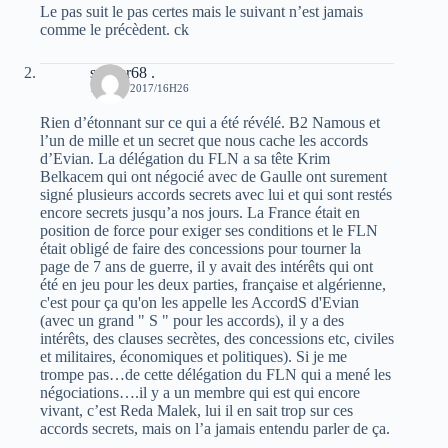
Le pas suit le pas certes mais le suivant n’est jamais
comme le précèdent. ck
s@ber68 .
19 MAI 2017/16H26
Rien d’étonnant sur ce qui a été révélé. B2 Namous et
l’un de mille et un secret que nous cache les accords
d’Evian. La délégation du FLN a sa tête Krim
Belkacem qui ont négocié avec de Gaulle ont surement
signé plusieurs accords secrets avec lui et qui sont restés
encore secrets jusqu’a nos jours. La France était en
position de force pour exiger ses conditions et le FLN
était obligé de faire des concessions pour tourner la
page de 7 ans de guerre, il y avait des intérêts qui ont
été en jeu pour les deux parties, française et algérienne,
c'est pour ça qu'on les appelle les AccordS d'Evian
(avec un grand " S " pour les accords), il y a des
intérêts, des clauses secrètes, des concessions etc, civiles
et militaires, économiques et politiques). Si je me
trompe pas…de cette délégation du FLN qui a mené les
négociations….il y a un membre qui est qui encore
vivant, c’est Reda Malek, lui il en sait trop sur ces
accords secrets, mais on l’a jamais entendu parler de ça.