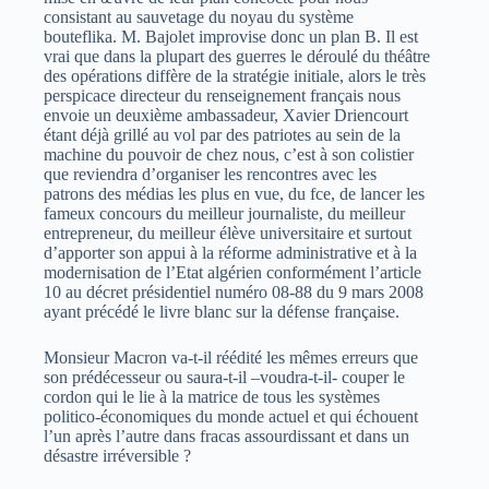
consistant au sauvetage du noyau du système
bouteflika. M. Bajolet improvise donc un plan B. Il est
vrai que dans la plupart des guerres le déroulé du théâtre
des opérations diffère de la stratégie initiale, alors le très
perspicace directeur du renseignement français nous
envoie un deuxième ambassadeur, Xavier Driencourt
étant déjà grillé au vol par des patriotes au sein de la
machine du pouvoir de chez nous, c’est à son colistier
que reviendra d’organiser les rencontres avec les
patrons des médias les plus en vue, du fce, de lancer les
fameux concours du meilleur journaliste, du meilleur
entrepreneur, du meilleur élève universitaire et surtout
d’apporter son appui à la réforme administrative et à la
modernisation de l’Etat algérien conformément l’article
10 au décret présidentiel numéro 08-88 du 9 mars 2008
ayant précédé le livre blanc sur la défense française.
Monsieur Macron va-t-il réédité les mêmes erreurs que
son prédécesseur ou saura-t-il –voudra-t-il- couper le
cordon qui le lie à la matrice de tous les systèmes
politico-économiques du monde actuel et qui échouent
l’un après l’autre dans fracas assourdissant et dans un
désastre irréversible ?