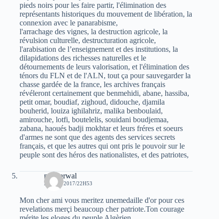
pieds noirs pour les faire partir, l'élimination des
représentants historiques du mouvement de libération, la
connexion avec le panarabisme,
l'arrachage des vignes, la destruction agricole, la
révulsion culturelle, destructuration agricole,
l'arabisation de l’enseignement et des institutions, la
dilapidations des richesses naturelles et le
détournements de leurs valorisation, et l'élimination des
ténors du FLN et de l'ALN, tout ça pour sauvegarder la
chasse gardée de la france, les archives français
révéleront certainement que benmehidi, abane, hassiba,
petit omar, boudiaf, zighoud, didouche, djamila
bouherid, louiza ighilahriz, malika benboulaid,
amirouche, lotfi, boutelelis, souidani boudjemaa,
zabana, haoués badji mokhtar et leurs fréres et soeurs
d'armes ne sont que des agents des services secrets
français, et que les autres qui ont pris le pouvoir sur le
peuple sont des héros des nationalistes, et des patriotes,
moh arwal
20 MAI 2017/22H53
Mon cher ami vous meritez unemedaille d'or pour ces
revelations merçi beaucoup cher patriote.Ton courage
mérite les eloges du peuple Algèrien