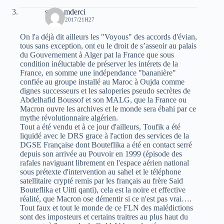
samir mderci
19 MAI 2017/21H27
On l'a déjà dit ailleurs les "Voyous" des accords d'évian,
tous sans exception, ont eu le droit de s’asseoir au palais
du Gouvernement à Alger pat la France que sous
condition inéluctable de préserver les intérets de la
France, en somme une indépendance "bananière"
confiée au groupe installé au Maroc à Oujda comme
dignes successeurs et les saloperies pseudo secrètes de
Abdelhafid Boussof et son MALG, que la France ou
Macron ouvre les archives et le monde sera ébahi par ce
mythe révolutionnaire algérien.
Tout a été vendu et à ce jour d'ailleurs, Toufik a été
liquidé avec le DRS grace à l'action des services de la
DGSE Française dont Bouteflika a été en contact serré
depuis son arrivée au Pouvoir en 1999 (épisode des
rafales naviguant librement en l'espace aérien national
sous prétexte d'intervention au sahel et le téléphone
satellitaire crypté remis par les français au frère Said
Bouteflika et Uitti qanti), cela est la noire et effective
réalité, que Macron ose démentir si ce n'est pas vrai….
Tout faux et tout le monde de ce FLN des malédictions
sont des imposteurs et certains traitres au plus haut du