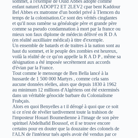
sommet, à l'exemple de Ould Abbes adopté comme
enfant naturel ADOPT2 ET 2LEV2 cpar bent Kaddour
Bel Abbes ex matronne d'un bordel privé à Tlemcen du
temps de la colonisation.Ce sont des vérités cinglantes
et qu'il nous ramène sa généalogie père et grande père
comme sa pseudo condamnation à mort par la france ou
mieux son faux diplome de médecin délivré en R D A
(en réalité auxilliaire médical) à titre d'exemple.
Un ensemble de batards et de traitres à la nation sont au
haut du sommet, et le peuple des zombies est heureux,
voilà la réalité de ce qu'on appelle la R A D P , même sa
désignation a été imposée secrètement aux accords
d'évian par la France.
Tout comme le mensonge de Ben Bella lancé à la
hussarde de 1 500 000 Martyrs , comme cela sans
aucune données réelles, alors que depuis 1830 à 1962
au minimum 12 millions d'Algériens ont été exterminés
dans un véritable génocide barbare du Colonialisme
Frabçais.
Alors en quoi Benyelles a t il dérogé à quoi que ce soit
si ce n'est de révéler tardivement toute la trahison de
l'imposteur Houari Boumedienne à l'image de son père
spirituel Abdelhafid Boussof, et il se trouve encore
certains pour en douter que la douzaine des colonels de
l'ALN de l'intérieur tués après avoir été vendus par ce