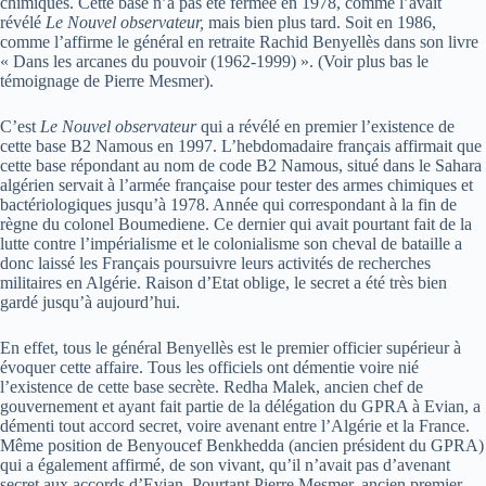
chimiques. Cette base n’a pas été fermée en 1978, comme l’avait
révélé
Le Nouvel observateur,
mais bien plus tard. Soit en 1986,
comme l’affirme le général en retraite Rachid Benyellès dans son livre
« Dans les arcanes du pouvoir (1962-1999) ». (Voir plus bas le
témoignage de Pierre Mesmer).
C’est
Le Nouvel observateur
qui a révélé en premier l’existence de
cette base B2 Namous en 1997. L’hebdomadaire français affirmait que
cette base répondant au nom de code B2 Namous, situé dans le Sahara
algérien servait à l’armée française pour tester des armes chimiques et
bactériologiques jusqu’à 1978. Année qui correspondant à la fin de
règne du colonel Boumediene. Ce dernier qui avait pourtant fait de la
lutte contre l’impérialisme et le colonialisme son cheval de bataille a
donc laissé les Français poursuivre leurs activités de recherches
militaires en Algérie. Raison d’Etat oblige, le secret a été très bien
gardé jusqu’à aujourd’hui.
En effet, tous le général Benyellès est le premier officier supérieur à
évoquer cette affaire. Tous les officiels ont démentie voire nié
l’existence de cette base secrète. Redha Malek, ancien chef de
gouvernement et ayant fait partie de la délégation du GPRA à Evian, a
démenti tout accord secret, voire avenant entre l’Algérie et la France.
Même position de Benyoucef Benkhedda (ancien président du GPRA)
qui a également affirmé, de son vivant, qu’il n’avait pas d’avenant
secret aux accords d’Evian. Pourtant Pierre Mesmer, ancien premier