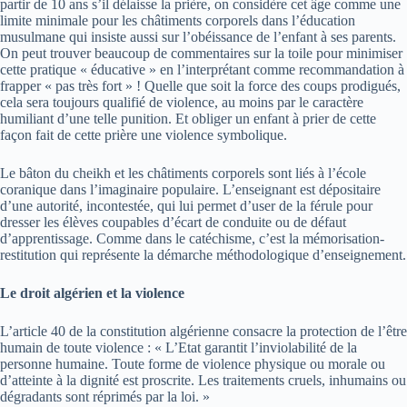
partir de 10 ans s’il délaisse la prière, on considère cet âge comme une
limite minimale pour les châtiments corporels dans l’éducation
musulmane qui insiste aussi sur l’obéissance de l’enfant à ses parents.
On peut trouver beaucoup de commentaires sur la toile pour minimiser
cette pratique « éducative » en l’interprétant comme recommandation à
frapper « pas très fort » ! Quelle que soit la force des coups prodigués,
cela sera toujours qualifié de violence, au moins par le caractère
humiliant d’une telle punition. Et obliger un enfant à prier de cette
façon fait de cette prière une violence symbolique.
Le bâton du cheikh et les châtiments corporels sont liés à l’école
coranique dans l’imaginaire populaire. L’enseignant est dépositaire
d’une autorité, incontestée, qui lui permet d’user de la férule pour
dresser les élèves coupables d’écart de conduite ou de défaut
d’apprentissage. Comme dans le catéchisme, c’est la mémorisation-
restitution qui représente la démarche méthodologique d’enseignement.
Le droit algérien et la violence
L’article 40 de la constitution algérienne consacre la protection de l’être
humain de toute violence : « L’Etat garantit l’inviolabilité de la
personne humaine. Toute forme de violence physique ou morale ou
d’atteinte à la dignité est proscrite. Les traitements cruels, inhumains ou
dégradants sont réprimés par la loi. »