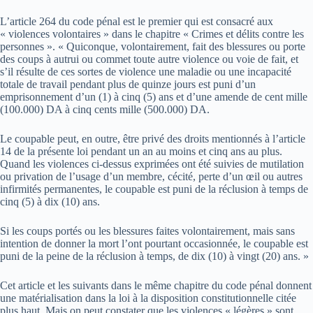
L’article 264 du code pénal est le premier qui est consacré aux
« violences volontaires » dans le chapitre « Crimes et délits contre les
personnes ». « Quiconque, volontairement, fait des blessures ou porte
des coups à autrui ou commet toute autre violence ou voie de fait, et
s’il résulte de ces sortes de violence une maladie ou une incapacité
totale de travail pendant plus de quinze jours est puni d’un
emprisonnement d’un (1) à cinq (5) ans et d’une amende de cent mille
(100.000) DA à cinq cents mille (500.000) DA.
Le coupable peut, en outre, être privé des droits mentionnés à l’article
14 de la présente loi pendant un an au moins et cinq ans au plus.
Quand les violences ci-dessus exprimées ont été suivies de mutilation
ou privation de l’usage d’un membre, cécité, perte d’un œil ou autres
infirmités permanentes, le coupable est puni de la réclusion à temps de
cinq (5) à dix (10) ans.
Si les coups portés ou les blessures faites volontairement, mais sans
intention de donner la mort l’ont pourtant occasionnée, le coupable est
puni de la peine de la réclusion à temps, de dix (10) à vingt (20) ans. »
Cet article et les suivants dans le même chapitre du code pénal donnent
une matérialisation dans la loi à la disposition constitutionnelle citée
plus haut. Mais on peut constater que les violences « légères » sont