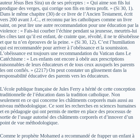
auteur Jésus Ben Sira) un de ses préceptes : « Qui aime son fils lui
prodigue des verges, qui corrige son fils en tirera profit. » (Si 30, 1).
Dans le même chapitre (30) de ce livre de l’Ancien Testament, écrit
vers 200 avant J.-C., et reconnu par les catholiques comme un livre
saint, on peut lire une autre recommandation pour une éducation par la
violence : « Fais-lui courber l’échine pendant sa jeunesse, meurtris-lui
les côtes tant qu’il est enfant, de crainte que, révolté, il ne te désobéisse
et que tu n’en éprouves de la peine. » (Si 30, 12). C’est l’humiliation
qui est recommandée pour arriver à l’obéissance et la soumission.
L’obéissance est toujours une recommandation du Vatican dans Le
Catéchisme : « Les enfants ont encore à obéir aux prescriptions
raisonnables de leurs éducateurs et de tous ceux auxquels les parents
les ont confiés. » (2217) On peut constater un glissement dans la
responsabilité éducative des parents vers les éducateurs.
L’école publique française de Jules Ferry a hérité de cette conception
traditionnelle de l’éducation dans la tradition catholique. Non
seulement en ce qui concerne les châtiments corporels mais aussi au
niveau méthodologique. Ce sont les recherches en sciences humaines
et en pédagogie qui ont permis de mettre en place des processus de
sortie de l’usage autorisé des châtiments corporels et d’innover d’un
point de vue méthodologique.
Comme le prophète Mohamed a recommandé de frapper un enfant à