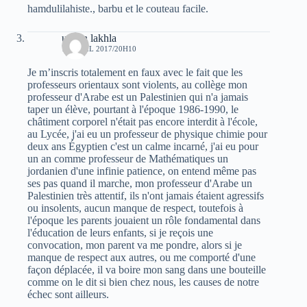
hamdulilahiste., barbu et le couteau facile.
uchan lakhla
15 AVRIL 2017/20H10
Je m’inscris totalement en faux avec le fait que les
professeurs orientaux sont violents, au collège mon
professeur d'Arabe est un Palestinien qui n'a jamais
taper un élève, pourtant à l'époque 1986-1990, le
châtiment corporel n'était pas encore interdit à l'école,
au Lycée, j'ai eu un professeur de physique chimie pour
deux ans Égyptien c'est un calme incarné, j'ai eu pour
un an comme professeur de Mathématiques un
jordanien d'une infinie patience, on entend même pas
ses pas quand il marche, mon professeur d'Arabe un
Palestinien très attentif, ils n'ont jamais étaient agressifs
ou insolents, aucun manque de respect, toutefois à
l'époque les parents jouaient un rôle fondamental dans
l'éducation de leurs enfants, si je reçois une
convocation, mon parent va me pondre, alors si je
manque de respect aux autres, ou me comporté d'une
façon déplacée, il va boire mon sang dans une bouteille
comme on le dit si bien chez nous, les causes de notre
échec sont ailleurs.