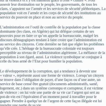
sur la violence et s’y est maintenu grâce à cette « culture ». Pour
asseoir leur domination sur le peuple, les gouvernants, de tous les
clans, s’appuient sur l’armée et les services de sécurité pléthoriques. La
population voit en l’armée et les corps de sécurité des institutions au
service du pouvoir en place et non au service du peuple.
L’administration est l’outil de contrôle de la population par la classe
dominante (les clans, en Algérie) qui lui délègue certains de ses
pouvoirs pour en faire ce qu’on appelle la bureaucratie, malgré les
discours démagogiques tendant à faire croire que l’administration est
au service des citoyens. Cette dernière ne fait que régler les problèmes
qu’elle crée. L’héritage de la bureaucratie coloniale est toujours
perceptible au niveau de l’administration algérienne. La méfiance de la
population à son égard, aussi. La violence symbolique se conjugue à
celle du bras armé de l’Etat pour humilier la population.
Le développement de la corruption, qui a tendance à devenir une
« valeur », représente aussi une forme de violence. Lorsqu’un citoyen
se trouve dans l’obligation de payer, d’une façon ou d’une autre, un
service de base censé être gratuit (documents administratifs, santé,
logement, etc.) dans un système corrompu et corrupteur, il est victime
de violence : on lui vole une partie de sa vie car l’argent qui sert au
pot-de-vin est l’équivalent d’un moment passé à travailler pour le
gagner. Prendre à quelqu’un de l’argent de cette façon illégale est lui
prendre une partie de sa vie.