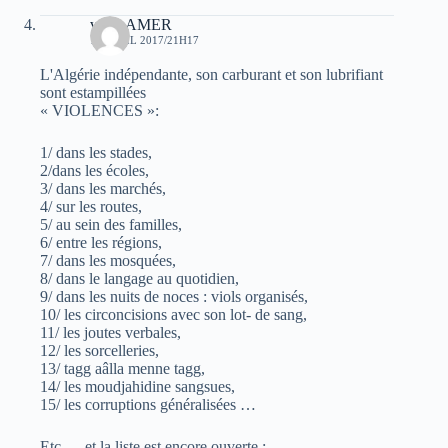
veriteAMER
15 AVRIL 2017/21H17
L'Algérie indépendante, son carburant et son lubrifiant
sont estampillées
« VIOLENCES »:
1/ dans les stades,
2/dans les écoles,
3/ dans les marchés,
4/ sur les routes,
5/ au sein des familles,
6/ entre les régions,
7/ dans les mosquées,
8/ dans le langage au quotidien,
9/ dans les nuits de noces : viols organisés,
10/ les circoncisions avec son lot- de sang,
11/ les joutes verbales,
12/ les sorcelleries,
13/ tagg aâlla menne tagg,
14/ les moudjahidine sangsues,
15/ les corruptions généralisées …
Etc…. et la liste est encore ouverte :