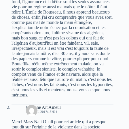
fond, l'ignorance et la bêtise sont les seules assurances
vie pour un régime aussi mauvais que le nôtre, il faut
relire L’Émile de Rousseau, il nous apprend beaucoup
de choses, enfin j'ai cru comprendre que vous avez sorti
comme pas mal de monde la main étrangère,
l'explication de notre échec par la colonisation et les
coopérants orientaux, l'ultime sésame des algériens,
mais bon sang ce n'est pas les colons qui ont fait de
l'algérien d'aujourd'hui un être fainéant, vil, sale,
irrespectueux, mais il est vrai c'est toujours la faute de
l'autre jamais la nôtre, d'ici 30 ans, il y aura sans doute
des papiers comme le vôtre, pour expliquer pour quoi
Bouteflika réélu même extrêmement malade, on va
sortir le complot sioniste, le complot wahabite, le
complot venu de France et de navarre, alors que la
réalité est aussi têtu que l'aurore du matin, c'est nous les
lâches, c'est nous les fainéants, c'est nous les hypocrites,
c'est nous les vils et menteurs, nous avons ce que nous
méritons.
Massine Ait Ameur
15 AVRIL 2017/15H04
Merci Mass Nait Ouali pour cet article qui a presque
tout dit sur l'origine de la violence dans la societe