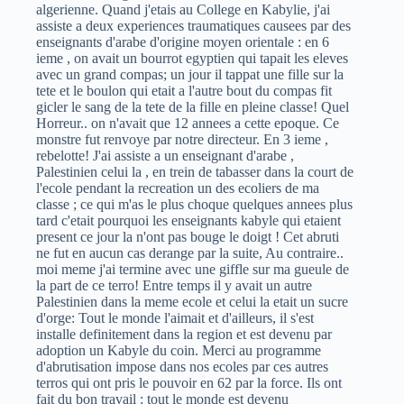
algerienne. Quand j'etais au College en Kabylie, j'ai
assiste a deux experiences traumatiques causees par des
enseignants d'arabe d'origine moyen orientale : en 6
ieme , on avait un bourrot egyptien qui tapait les eleves
avec un grand compas; un jour il tappat une fille sur la
tete et le boulon qui etait a l'autre bout du compas fit
gicler le sang de la tete de la fille en pleine classe! Quel
Horreur.. on n'avait que 12 annees a cette epoque. Ce
monstre fut renvoye par notre directeur. En 3 ieme ,
rebelotte! J'ai assiste a un enseignant d'arabe ,
Palestinien celui la , en trein de tabasser dans la court de
l'ecole pendant la recreation un des ecoliers de ma
classe ; ce qui m'as le plus choque quelques annees plus
tard c'etait pourquoi les enseignants kabyle qui etaient
present ce jour la n'ont pas bouge le doigt ! Cet abruti
ne fut en aucun cas derange par la suite, Au contraire..
moi meme j'ai termine avec une giffle sur ma gueule de
la part de ce terro! Entre temps il y avait un autre
Palestinien dans la meme ecole et celui la etait un sucre
d'orge: Tout le monde l'aimait et d'ailleurs, il s'est
installe definitement dans la region et est devenu par
adoption un Kabyle du coin. Merci au programme
d'abrutisation impose dans nos ecoles par ces autres
terros qui ont pris le pouvoir en 62 par la force. Ils ont
fait du bon travail : tout le monde est devenu