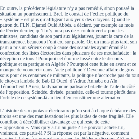
En outre, la précédente législature n’y a pas remédié, sinon poussé la
situation au pourrissement. Bref, le constat de l’échec politique du
« système » est plus qu’affligeant aux yeux des citoyens. Quand le
patron du FLN, Djamel Ould Abbès, a déclaré, par exemple au mois
de février dernier, qu’il n’y aura pas de « couloir vert » pour les
ministres, candidats de son parti aux législatives, jouant la carte de la
transparence, beaucoup l’ont cru sur parole. Or, un mois plus tard, son
parti a pris un sérieux coup à cause des scandales ayant émaillé la
confection des listes électorales dans plusieurs de ses mouhafadate : la
déception de tous ! Pourquoi cet énorme fossé entre le discours
politique et sa pratique en Algérie ? Pourquoi cette fuite en avant et ce
manque de «concret» dans l’acte politique ? Devenue affaire de gros
sous pour des centaines de militants, la politique n’accroche pas du tout
le citoyen lambda de Bab El Oued, d’Adrar, Annaba ou Aïn
Témouchent ! Aussi, la dynamique partisane bat-elle de l’aile du côté
de l’opposition. Scindée, divisée, parasitée, celle-ci tourne plutôt dans
l’orbite de ce système-là au lieu d’en constituer une alternative.
L’histoire des « quotas » électoraux qu’on sort à chaque échéance des
tiroirs est une des manifestations les plus laides de cette fragilité. Elle
contribue à décrédibiliser davantage ce qui reste de cette
« opposition ». Mais qu’y a-t-il au juste ? Le pouvoir achète-t-il,
vraiment, ces partis-là ? Si la réponse est par la négative, comment
parvient-il alors à « normaliser » avec facilité leurs discours ? Et puis,