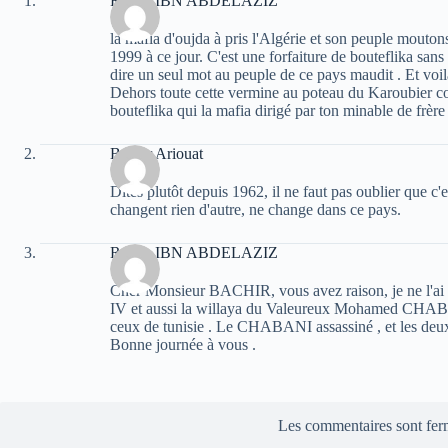
Rabah IBN ABDELAZIZ
la mafia d'oujda à pris l'Algérie et son peuple mouto
1999 à ce jour. C'est une forfaiture de bouteflika san
dire un seul mot au peuple de ce pays maudit . Et voi
Dehors toute cette vermine au poteau du Karoubier co
bouteflika qui la mafia dirigé par ton minable de frère
Bachir Ariouat
Dites plutôt depuis 1962, il ne faut pas oublier que c'e
changent rien d'autre, ne change dans ce pays.
Rabah IBN ABDELAZIZ
Cher Monsieur BACHIR, vous avez raison, je ne l'ai p
IV et aussi la willaya du Valeureux Mohamed CHABAN
ceux de tunisie . Le CHABANI assassiné , et les deux 
Bonne journée à vous .
Les commentaires sont fer