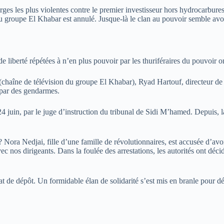
ges les plus violentes contre le premier investisseur hors hydrocarbures
 du groupe El Khabar est annulé. Jusque-là le clan au pouvoir semble avo
de liberté répétées à n’en plus pouvoir par les thuriféraires du pouvoir o
(chaîne de télévision du groupe El Khabar), Ryad Hartouf, directeur de
é par des gendarmes.
24 juin, par le juge d’instruction du tribunal de Sidi M’hamed. Depuis, l
 Nora Nedjai, fille d’une famille de révolutionnaires, est accusée d’avo
vec nos dirigeants. Dans la foulée des arrestations, les autorités ont déci
ndat de dépôt. Un formidable élan de solidarité s’est mis en branle pour 