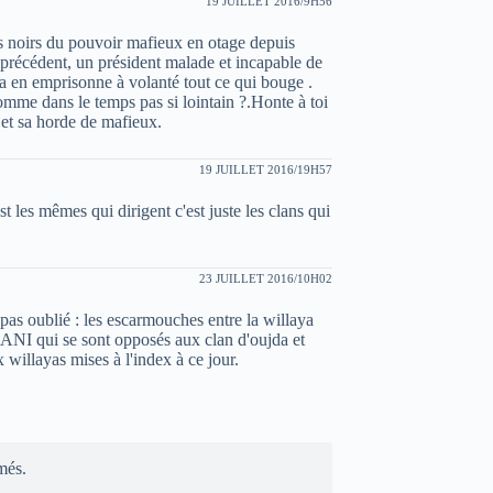
19 JUILLET 2016/9H56
ns noirs du pouvoir mafieux en otage depuis
s précédent, un président malade et incapable de
la en emprisonne à volanté tout ce qui bouge .
mme dans le temps pas si lointain ?.Honte à toi
 et sa horde de mafieux.
19 JUILLET 2016/19H57
st les mêmes qui dirigent c'est juste les clans qui
23 JUILLET 2016/10H02
as oublié : les escarmouches entre la willaya
I qui se sont opposés aux clan d'oujda et
willayas mises à l'index à ce jour.
més.