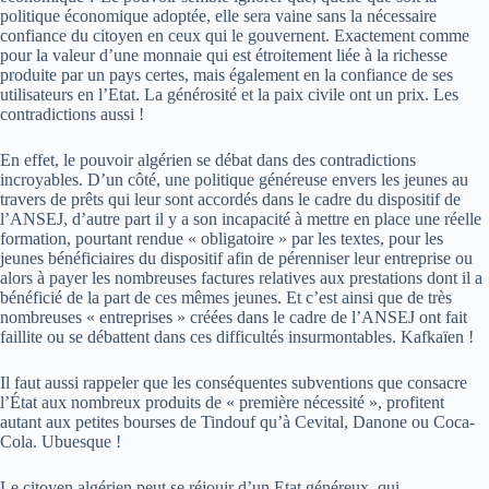
politique économique adoptée, elle sera vaine sans la nécessaire
confiance du citoyen en ceux qui le gouvernent. Exactement comme
pour la valeur d’une monnaie qui est étroitement liée à la richesse
produite par un pays certes, mais également en la confiance de ses
utilisateurs en l’Etat. La générosité et la paix civile ont un prix. Les
contradictions aussi !
En effet, le pouvoir algérien se débat dans des contradictions
incroyables. D’un côté, une politique généreuse envers les jeunes au
travers de prêts qui leur sont accordés dans le cadre du dispositif de
l’ANSEJ, d’autre part il y a son incapacité à mettre en place une réelle
formation, pourtant rendue « obligatoire » par les textes, pour les
jeunes bénéficiaires du dispositif afin de pérenniser leur entreprise ou
alors à payer les nombreuses factures relatives aux prestations dont il a
bénéficié de la part de ces mêmes jeunes. Et c’est ainsi que de très
nombreuses « entreprises » créées dans le cadre de l’ANSEJ ont fait
faillite ou se débattent dans ces difficultés insurmontables. Kafkaïen !
Il faut aussi rappeler que les conséquentes subventions que consacre
l’État aux nombreux produits de « première nécessité », profitent
autant aux petites bourses de Tindouf qu’à Cevital, Danone ou Coca-
Cola. Ubuesque !
Le citoyen algérien peut se réjouir d’un Etat généreux, qui