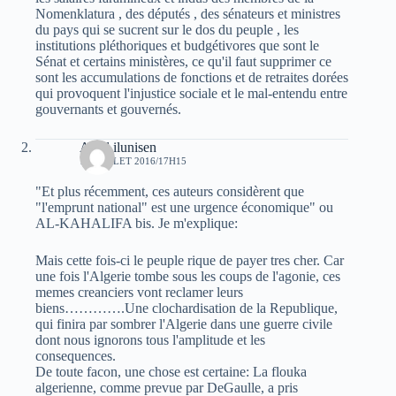
Nomenklatura , des députés , des sénateurs et ministres
du pays qui se sucrent sur le dos du peuple , les
institutions pléthoriques et budgétivores que sont le
Sénat et certains ministères, ce qu'il faut supprimer ce
sont les accumulations de fonctions et de retraites dorées
qui provoquent l'injustice sociale et le mal-entendu entre
gouvernants et gouvernés.
Aksil ilunisen
19 JUILLET 2016/17H15
"Et plus récemment, ces auteurs considèrent que
"l'emprunt national" est une urgence économique" ou
AL-KAHALIFA bis. Je m'explique:
Mais cette fois-ci le peuple rique de payer tres cher. Car
une fois l'Algerie tombe sous les coups de l'agonie, ces
memes creanciers vont reclamer leurs
biens………….Une clochardisation de la Republique,
qui finira par sombrer l'Algerie dans une guerre civile
dont nous ignorons tous l'amplitude et les
consequences.
De toute facon, une chose est certaine: La flouka
algerienne, comme prevue par DeGaulle, a pris