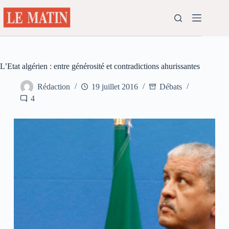
Passer
au
contenu
L’Etat algérien : entre générosité et contradictions ahurissantes
Rédaction
19 juillet 2016
Débats
4