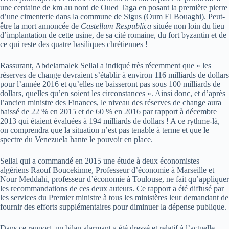
une centaine de km au nord de Oued Taga en posant la première pierre
d’une cimenterie dans la commune de Sigus (Oum El Bouaghi). Peut-
être la mort annoncée de
Castellum Respublica
située non loin du lieu
d’implantation de cette usine, de sa cité romaine, du fort byzantin et de
ce qui reste des quatre basiliques chrétiennes !
Rassurant, Abdelamalek Sellal a indiqué très récemment que « les
réserves de change devraient s’établir à environ 116 milliards de dollars
pour l’année 2016 et qu’elles ne baisseront pas sous 100 milliards de
dollars, quelles qu’en soient les circonstances ». Ainsi donc, et d’après
l’ancien ministre des Finances, le niveau des réserves de change aura
baissé de 22 % en 2015 et de 60 % en 2016 par rapport à décembre
2013 qui étaient évaluées à 194 milliards de dollars ! A ce rythme-là,
on comprendra que la situation n’est pas tenable à terme et que le
spectre du Venezuela hante le pouvoir en place.
Sellal qui a commandé en 2015 une étude à deux économistes
algériens Raouf Boucekinne, Professeur d’économie à Marseille et
Nour Meddahi, professeur d’économie à Toulouse, ne fait qu’appliquer
les recommandations de ces deux auteurs. Ce rapport a été diffusé par
les services du Premier ministre à tous les ministères leur demandant de
fournir des efforts supplémentaires pour diminuer la dépense publique.
Dans ce rapport, un bilan alarmant a été dressé et relatif à l’actuelle