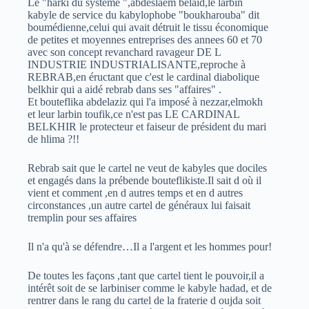
Le "harki du systéme ",abdeslaem belaid,le larbin
kabyle de service du kabylophobe "boukharouba" dit
boumédienne,celui qui avait détruit le tissu économique
de petites et moyennes entreprises des annees 60 et 70
avec son concept revanchard ravageur DE L
INDUSTRIE INDUSTRIALISANTE,reproche à
REBRAB,en éructant que c'est le cardinal diabolique
belkhir qui a aidé rebrab dans ses "affaires" .
Et bouteflika abdelaziz qui l'a imposé à nezzar,elmokh
et leur larbin toufik,ce n'est pas LE CARDINAL
BELKHIR le protecteur et faiseur de président du mari
de hlima ?!!
Rebrab sait que le cartel ne veut de kabyles que dociles
et engagés dans la prébende bouteflikiste.Il sait d où il
vient et comment ,en d autres temps et en d autres
circonstances ,un autre cartel de généraux lui faisait
tremplin pour ses affaires
Il n'a qu'à se défendre…Il a l'argent et les hommes pour!
De toutes les façons ,tant que cartel tient le pouvoir,il a
intérêt soit de se larbiniser comme le kabyle hadad, et de
rentrer dans le rang du cartel de la fraterie d oujda soit