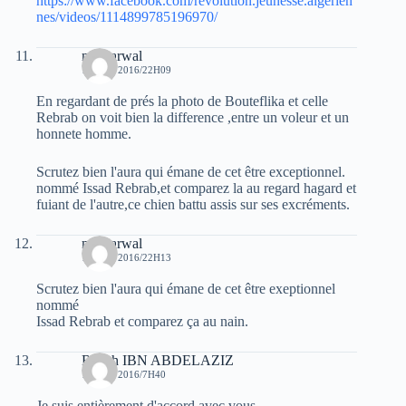
https://www.facebook.com/revolution.jeunesse.algerien
nes/videos/1114899785196970/
moh arwal
15 MAI 2016/22H09
En regardant de prés la photo de Bouteflika et celle
Rebrab on voit bien la difference ,entre un voleur et un
honnete homme.
Scrutez bien l'aura qui émane de cet être exceptionnel.
nommé Issad Rebrab,et comparez la au regard hagard et
fuiant de l'autre,ce chien battu assis sur ses excréments.
moh arwal
15 MAI 2016/22H13
Scrutez bien l'aura qui émane de cet être exeptionnel
nommé
Issad Rebrab et comparez ça au nain.
Rabah IBN ABDELAZIZ
16 MAI 2016/7H40
Je suis entièrement d'accord avec vous.