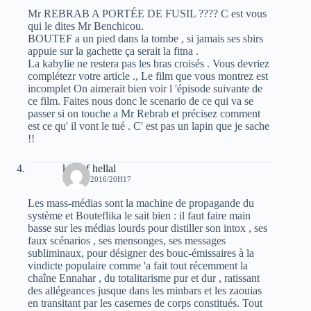
Mr REBRAB A PORTÉE DE FUSIL ???? C est vous
qui le dites Mr Benchicou.
BOUTEF a un pied dans la tombe , si jamais ses sbirs
appuie sur la gachette ça serait la fitna .
La kabylie ne restera pas les bras croisés . Vous devriez
complétezr votre article ., Le film que vous montrez est
incomplet On aimerait bien voir l 'épisode suivante de
ce film. Faites nous donc le scenario de ce qui va se
passer si on touche a Mr Rebrab et précisez comment
est ce qu' il vont le tué . C' est pas un lapin que je sache
!!
khelaf hellal
15 MAI 2016/20H17
Les mass-médias sont la machine de propagande du
système et Bouteflika le sait bien : il faut faire main
basse sur les médias lourds pour distiller son intox , ses
faux scénarios , ses mensonges, ses messages
subliminaux, pour désigner des bouc-émissaires à la
vindicte populaire comme 'a fait tout récemment la
chaîne Ennahar , du totalitarisme pur et dur , ratissant
des allégeances jusque dans les minbars et les zaouias
en transitant par les casernes de corps constitués. Tout