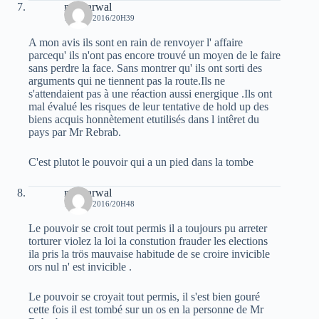
moh arwal
15 MAI 2016/20H39
A mon avis ils sont en rain de renvoyer l' affaire
parcequ' ils n'ont pas encore trouvé un moyen de le faire
sans perdre la face. Sans montrer qu' ils ont sorti des
arguments qui ne tiennent pas la route.Ils ne
s'attendaient pas à une réaction aussi energique .Ils ont
mal évalué les risques de leur tentative de hold up des
biens acquis honnètement etutilisés dans l intêret du
pays par Mr Rebrab.
C'est plutot le pouvoir qui a un pied dans la tombe
moh arwal
15 MAI 2016/20H48
Le pouvoir se croit tout permis il a toujours pu arreter
torturer violez la loi la constution frauder les elections
ila pris la trös mauvaise habitude de se croire invicible
ors nul n' est invicible .
Le pouvoir se croyait tout permis, il s'est bien gouré
cette fois il est tombé sur un os en la personne de Mr