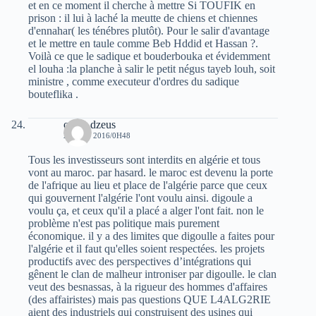
et en ce moment il cherche à mettre Si TOUFIK en
prison : il lui à laché la meutte de chiens et chiennes
d'ennahar( les ténébres plutôt). Pour le salir d'avantage
et le mettre en taule comme Beb Hddid et Hassan ?.
Voilà ce que le sadique et bouderbouka et évidemment
el louha :la planche à salir le petit négus tayeb louh, soit
ministre , comme executeur d'ordres du sadique
bouteflika .
oziris dzeus
24 JUIN 2016/0H48
Tous les investisseurs sont interdits en algérie et tous
vont au maroc. par hasard. le maroc est devenu la porte
de l'afrique au lieu et place de l'algérie parce que ceux
qui gouvernent l'algérie l'ont voulu ainsi. digoule a
voulu ça, et ceux qu'il a placé a alger l'ont fait. non le
problème n'est pas politique mais purement
économique. il y a des limites que digoulle a faites pour
l'algérie et il faut qu'elles soient respectées. les projets
productifs avec des perspectives d’intégrations qui
gênent le clan de malheur introniser par digoulle. le clan
veut des besnassas, à la rigueur des hommes d'affaires
(des affairistes) mais pas questions QUE L4ALG2RIE
aient des industriels qui construisent des usines qui