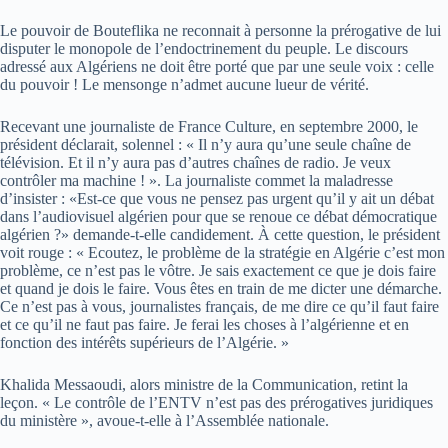
Le pouvoir de Bouteflika ne reconnait à personne la prérogative de lui
disputer le monopole de l’endoctrinement du peuple. Le discours
adressé aux Algériens ne doit être porté que par une seule voix : celle
du pouvoir ! Le mensonge n’admet aucune lueur de vérité.
Recevant une journaliste de France Culture, en septembre 2000, le
président déclarait, solennel : « Il n’y aura qu’une seule chaîne de
télévision. Et il n’y aura pas d’autres chaînes de radio. Je veux
contrôler ma machine ! ». La journaliste commet la maladresse
d’insister : «Est-ce que vous ne pensez pas urgent qu’il y ait un débat
dans l’audiovisuel algérien pour que se renoue ce débat démocratique
algérien ?» demande-t-elle candidement. À cette question, le président
voit rouge : « Ecoutez, le problème de la stratégie en Algérie c’est mon
problème, ce n’est pas le vôtre. Je sais exactement ce que je dois faire
et quand je dois le faire. Vous êtes en train de me dicter une démarche.
Ce n’est pas à vous, journalistes français, de me dire ce qu’il faut faire
et ce qu’il ne faut pas faire. Je ferai les choses à l’algérienne et en
fonction des intérêts supérieurs de l’Algérie. »
Khalida Messaoudi, alors ministre de la Communication, retint la
leçon. « Le contrôle de l’ENTV n’est pas des prérogatives juridiques
du ministère », avoue-t-elle à l’Assemblée nationale.