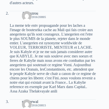
d'autres acteurs.
Akli azrou
15 MAI 2016/20H05
La meme tele entv propoagande pour les laches a
l'image de boutesrika cache au Mali qui fais croire aux
anegeriens qu'ils sont courageux. L'anegerien est l'etre
le plus SOUMIS de la planete, rejeter dans le monde
entier. L'anegerien est synonyme worldwide de
VOLEUR, TERRORISTE, MENTEUR et LACHE.
Je suis Kabyle et je ne me suis jamais considerer autre
que KABYLE. Je me suis souleve avec mes soeurs et
freres de Kabylie mais nous avons ete combattus par les
anegeriens qui soutenait ce regime Vomi. Aujourdhui
encore les Oranais, lesConstantinois, etc. attendent que
le peuple Kabyle serve de chair a canon de ce regime de
chiens pour les liberer. c'est Fini..nous voulons revenir a
notre etat qui existait avant la France.. La Kabylie
reference en exemple par Karl Marx dans Capital..
Assa Azaka Thelakvayale anili
moh arwal
15 MAI 2016/20H15