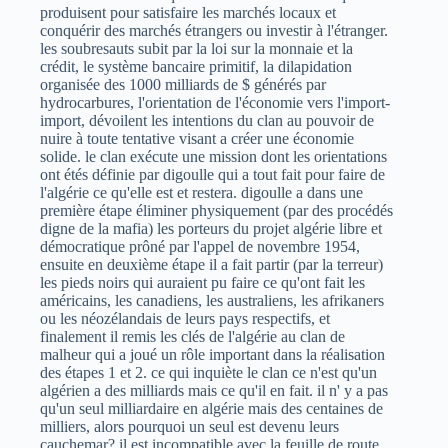
produisent pour satisfaire les marchés locaux et
conquérir des marchés étrangers ou investir à l'étranger.
les soubresauts subit par la loi sur la monnaie et la
crédit, le système bancaire primitif, la dilapidation
organisée des 1000 milliards de $ générés par
hydrocarbures, l'orientation de l'économie vers l'import-
import, dévoilent les intentions du clan au pouvoir de
nuire à toute tentative visant a créer une économie
solide. le clan exécute une mission dont les orientations
ont étés définie par digoulle qui a tout fait pour faire de
l'algérie ce qu'elle est et restera. digoulle a dans une
première étape éliminer physiquement (par des procédés
digne de la mafia) les porteurs du projet algérie libre et
démocratique prôné par l'appel de novembre 1954,
ensuite en deuxième étape il a fait partir (par la terreur)
les pieds noirs qui auraient pu faire ce qu'ont fait les
américains, les canadiens, les australiens, les afrikaners
ou les néozélandais de leurs pays respectifs, et
finalement il remis les clés de l'algérie au clan de
malheur qui a joué un rôle important dans la réalisation
des étapes 1 et 2. ce qui inquiète le clan ce n'est qu'un
algérien a des milliards mais ce qu'il en fait. il n' y a pas
qu'un seul milliardaire en algérie mais des centaines de
milliers, alors pourquoi un seul est devenu leurs
cauchemar? il est incompatible avec la feuille de route