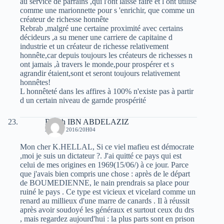
au service de parrains ,qui l'ont laissé faire et l ont utilisé
comme une marionnette pour s 'enrichir, que comme un
créateur de richesse honnête
Rebrab ,malgré une certaine proximité avec certains
décideurs ,a su mener une carriere de capitaine d
industrie et un créateur de richesse relativement
honnête,car depuis toujours les créateurs de richesses n
ont jamais ,à travers le monde,pour prospérer et s
agrandir étaient,sont et seront toujours relativement
honnêtes!
L honnêteté dans les affires à 100% n'existe pas à partir
d un certain niveau de garnde prospérité
Rabah IBN ABDELAZIZ
22 JUIN 2016/20H04
Mon cher K.HELLAL, Si ce viel mafieu est démocrate
,moi je suis un dictateur ?. J'ai quitté ce pays qui est
celui de mes origines en 1969(15/06/) à ce jour. Parce
que j'avais bien compris une chose : après de le départ
de BOUMEDIENNE, le nain prendrais sa place pour
ruiné le pays . Ce type est vicieux et vicelard comme un
renard au millieux d'une marre de canards . Il à réussit
après avoir soudoyé les généraux et surtout ceux du drs
, mais regardez aujourd'hui : la plus parts sont en prison