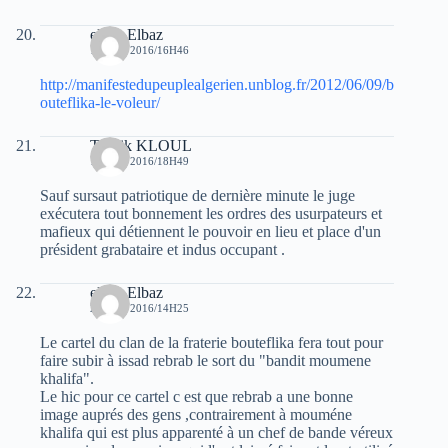
elvez Elbaz
17 MAI 2016/16H46
http://manifestedupeuplealgerien.unblog.fr/2012/06/09/b
outeflika-le-voleur/
Toufik KLOUL
17 MAI 2016/18H49
Sauf sursaut patriotique de dernière minute le juge
exécutera tout bonnement les ordres des usurpateurs et
mafieux qui détiennent le pouvoir en lieu et place d'un
président grabataire et indus occupant .
elvez Elbaz
22 MAI 2016/14H25
Le cartel du clan de la fraterie bouteflika fera tout pour
faire subir à issad rebrab le sort du "bandit moumene
khalifa".
Le hic pour ce cartel c est que rebrab a une bonne
image auprés des gens ,contrairement à mouméne
khalifa qui est plus apparenté à un chef de bande véreux