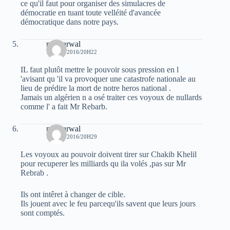
ce qu'il faut pour organiser des simulacres de
démocratie en tuant toute velléité d'avancée
démocratique dans notre pays.
moh arwal
15 MAI 2016/20H22
IL faut plutôt mettre le pouvoir sous pression en l
'avisant qu 'il va provoquer une catastrofe nationale au
lieu de prédire la mort de notre heros national .
Jamais un algérien n a osé traiter ces voyoux de nullards
comme l' a fait Mr Rebarb.
moh arwal
15 MAI 2016/20H29
Les voyoux au pouvoir doivent tirer sur Chakib Khelil
pour recuperer les milliards qu ila volés ,pas sur Mr
Rebrab .
Ils ont intêret à changer de cible.
Ils jouent avec le feu parcequ'ils savent que leurs jours
sont comptés.