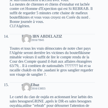
La meutes de chiennes et chiens d'ennahar est lachée
contre cet Homme d'Expection qui est Si REBRAB. Il
suffit de regarder 5 minutes cette chaine de mafieux
bouteflikistes et vous vous croyez en Corée du nord .
Bonne journée à vous.
Cl.l'Algérien.
Rabah IBN ABDELAZIZ
16 MAI 2016/7H45
Toutes et tous les vrais démocrates de notre cher pays
l'Algérie seront derrière les victimes du bouteflikisme
minable voleurs il suffit de lire le compte rendu de la
Cour des Compte quand il était aux affaires étrangères
63/79, . Il à combien de nationalités ???????? lui et sa
racaille chakib en tête ,saadani le gros sanglier regarder
son visage de sanglier ?.
elvez Elbaz
16 MAI 2016/13H55
Le cartel du clan de oujda en actionnant leur larbin des
sales besognesGRINE ,aprés le DR-es sales besognes
ouyahia,utilise "rebrab" pour détourner l'attention de