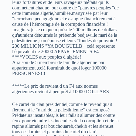
leurs forfaitures et de leurs ravageurs méfaits qu ils
commettent chaque jour contre de "pauvres peuples "de
cette immense algerie,humiliée,martyrisée par leur
"terrorisme pédagogique et exsangue financiérement à
cause de l hémorragie de la corruption financiére !
Imaginez juste ce que réprésnte 200 millions de dollars
qu'auraient détournés la prébende bedjawi,le mari de la
palestinienne ,son épouse et leurs "fondés de pouvoir"!
200 MILLIONS "YA BOUGUELB " celà represente
l'équivalent de 20000 APPARTEMENTS F4
****VOLES aux peuples d algérie!
A raison de 5 membres de famille algerienne par
appartement ,celà fournirait de quoi loger 100000
PERSONNES!!!
*****Le prix de revient d un F4 aux normes
algeriennes revient à peu prêt à 10000 DOLLARS
Ce cartel du clan présidentiel,comme le revendiquait
fiérement le "mari de la palestinienne" est composé
Prédateurs insatiables,ils leur fallait allumer des contre -
feux pour éteindre les incendies de la corruption et de la
rapine allumés par bouchouareb,chekib et les siens,et
tous ces larbins et parrains du cartel du clan!