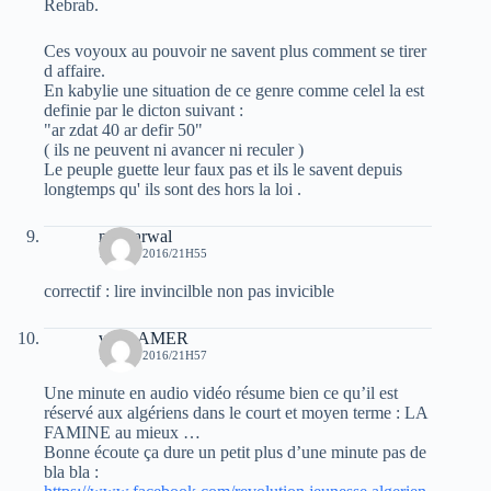
Rebrab.
Ces voyoux au pouvoir ne savent plus comment se tirer
d affaire.
En kabylie une situation de ce genre comme celel la est
definie par le dicton suivant :
"ar zdat 40 ar defir 50"
( ils ne peuvent ni avancer ni reculer )
Le peuple guette leur faux pas et ils le savent depuis
longtemps qu' ils sont des hors la loi .
moh arwal
15 MAI 2016/21H55
correctif : lire invincilble non pas invicible
veriteAMER
15 MAI 2016/21H57
Une minute en audio vidéo résume bien ce qu’il est
réservé aux algériens dans le court et moyen terme : LA
FAMINE au mieux …
Bonne écoute ça dure un petit plus d’une minute pas de
bla bla :