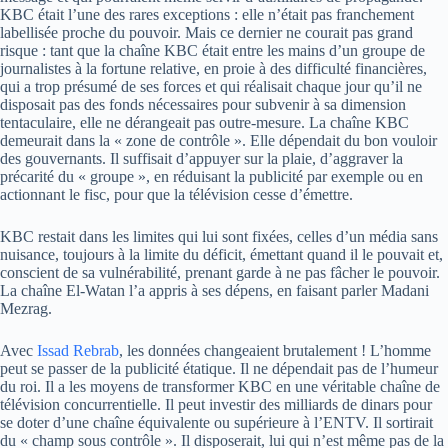
KBC était l’une des rares exceptions : elle n’était pas franchement
labellisée proche du pouvoir. Mais ce dernier ne courait pas grand
risque : tant que la chaîne KBC était entre les mains d’un groupe de
journalistes à la fortune relative, en proie à des difficulté financières,
qui a trop présumé de ses forces et qui réalisait chaque jour qu’il ne
disposait pas des fonds nécessaires pour subvenir à sa dimension
tentaculaire, elle ne dérangeait pas outre-mesure. La chaîne KBC
demeurait dans la « zone de contrôle ». Elle dépendait du bon vouloir
des gouvernants. Il suffisait d’appuyer sur la plaie, d’aggraver la
précarité du « groupe », en réduisant la publicité par exemple ou en
actionnant le fisc, pour que la télévision cesse d’émettre.
KBC restait dans les limites qui lui sont fixées, celles d’un média sans
nuisance, toujours à la limite du déficit, émettant quand il le pouvait et,
conscient de sa vulnérabilité, prenant garde à ne pas fâcher le pouvoir.
La chaîne El-Watan l’a appris à ses dépens, en faisant parler Madani
Mezrag.
Avec
Issad Rebrab
, les données changeaient brutalement ! L’homme
peut se passer de la publicité étatique. Il ne dépendait pas de l’humeur
du roi. Il a les moyens de transformer KBC en une véritable chaîne de
télévision concurrentielle. Il peut investir des milliards de dinars pour
se doter d’une chaîne équivalente ou supérieure à l’ENTV. Il sortirait
du « champ sous contrôle ». Il disposerait, lui qui n’est même pas de la