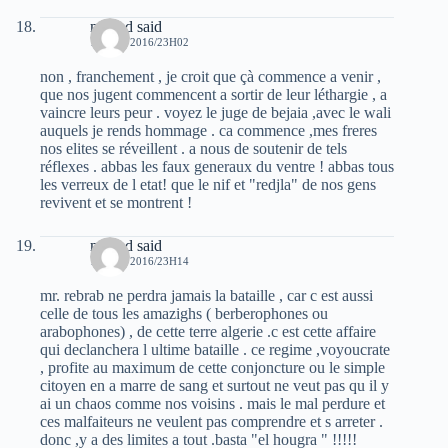
mhand said
16 MAI 2016/23H02
non , franchement , je croit que çà commence a venir ,
que nos jugent commencent a sortir de leur léthargie , a
vaincre leurs peur . voyez le juge de bejaia ,avec le wali
auquels je rends hommage . ca commence ,mes freres
nos elites se réveillent . a nous de soutenir de tels
réflexes . abbas les faux generaux du ventre ! abbas tous
les verreux de l etat! que le nif et "redjla" de nos gens
revivent et se montrent !
mhand said
16 MAI 2016/23H14
mr. rebrab ne perdra jamais la bataille , car c est aussi
celle de tous les amazighs ( berberophones ou
arabophones) , de cette terre algerie .c est cette affaire
qui declanchera l ultime bataille . ce regime ,voyoucrate
, profite au maximum de cette conjoncture ou le simple
citoyen en a marre de sang et surtout ne veut pas qu il y
ai un chaos comme nos voisins . mais le mal perdure et
ces malfaiteurs ne veulent pas comprendre et s arreter .
donc ,y a des limites a tout .basta "el hougra " !!!!!