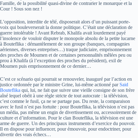
Famille, de la possibilité quasi-divine de contrarier le monarque et la
Cour ! Sous son nez !
L’opposition, interdite de télé, disposerait alors d’un puissant porte-
voix qui bouleverserait la donne politique. C’était une déclaration de
guerre intolérable ! Avant Rebrab, Khalifa avait lourdement payé
l’insolence de vouloir disputer le monopole absolu de la petite lucarne
à Bouteflika : démantèlement de son groupe (banques, compagnies
aériennes, diverses entreprises…) traque judiciaire, emprisonnement
des proches de Moumen et de certaines personnalités mêlées peu ou
prou à Khalifa (à l’exception des proches du président), exil de
Moumen puis emprisonnement de ce dernier…
C’est ce scénario qui pourrait se renouveler, inauguré par l’action en
justice ordonnée par le ministre Grine, lui-même actionné par
Said
Bouteflika
qui, lui, ne fait que suivre une vieille consigne de son frère
aîné lequel obéit à une règle stricte de tout autocrate : la télévision,
c’est comme le fusil, ça ne se partage pas. Du reste, la comparaison
avec le fusil n’est pas fortuite : pour Bouteflika, la télévision n’est pas
un média, pas même un engin de divertissement ou, accessoirement de
culture et d’information. Pour le clan Bouteflika, la télévision est une
arme de guerre. Un des principaux instruments d’exercice du pouvoir.
Il en dispose pour influencer, pour émouvoir, pour endoctriner, pour
divertir des vrais échecs…