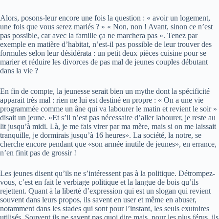
Alors, posons-leur encore une fois la question : « avoir un logement,
une fois que vous serez mariés ? » « Non, non ! Avant, sinon ce n’est
pas possible, car avec la famille ça ne marchera pas ». Tenez par
exemple en matière d’habitat, n’est-il pas possible de leur trouver des
formules selon leur désidérata : un petit deux pièces cuisine pour se
marier et réduire les divorces de pas mal de jeunes couples débutant
dans la vie ?
En fin de compte, la jeunesse serait bien un mythe dont la spécificité
apparait très mal : rien ne lui est destiné en propre : « On a une vie
programmée comme un âne qui va labourer le matin et revient le soir »
disait un jeune. «Et s’il n’est pas nécessaire d’aller labourer, je reste au
lit jusqu’à midi. Là, je me fais virer par ma mère, mais si on me laissait
tranquille, je dormirais jusqu’à 16 heures». La société, la notre, se
cherche encore pendant que «son armée inutile de jeunes», en errance,
n’en finit pas de grossir !
Les jeunes disent qu’ils ne s’intéressent pas à la politique. Détrompez-
vous, c’est en fait le verbiage politique et la langue de bois qu’ils
rejettent. Quant à la liberté d’expression qui est un slogan qui revient
souvent dans leurs propos, ils savent en user et même en abuser,
notamment dans les stades qui sont pour l’instant, les seuls exutoires
utilisés. Souvent ils ne savent pas quoi dire mais, pour les plus férus, ils