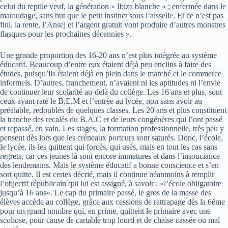
celui du reptile veuf, la génération « Ibiza blanche » ; enfermée dans le
maraudage, sans but que le petit instinct sous l’aisselle. Et ce n’est pas
fini, la rente, l’Ansej et l’argent gratuit vont produire d’autres monstres
flasques pour les prochaines décennies ».
Une grande proportion des 16-20 ans n’est plus intégrée au système
éducatif. Beaucoup d’entre eux étaient déjà peu enclins à faire des
études, puisqu’ils étaient déjà en plein dans le marché et le commerce
informels. D’autres, franchement, n’avaient ni les aptitudes ni l’envie
de continuer leur scolarité au-delà du collège. Les 16 ans et plus, sont
ceux ayant raté le B.E.M et l’entrée au lycée, non sans avoir au
préalable, redoublés de quelques classes. Les 20 ans et plus constituent
la tranche des recalés du B.A.C et de leurs congénères qui l’ont passé
et repassé, en vain. Les stages, la formation professionnelle, très peu y
pensent dès lors que les créneaux porteurs sont saturés. Donc, l’école,
le lycée, ils les quittent qui forcés, qui usés, mais en tout les cas sans
regrets, car ces jeunes là sont encore immatures et dans l’insouciance
des lendemains. Mais le système éducatif a bonne conscience et s’en
sort quitte. Il est certes décrié, mais il continue néanmoins à remplir
l’objectif républicain qui lui est assigné, à savoir : «l’école obligatoire
jusqu’à 16 ans». Le cap du primaire passé, le gros de la masse des
élèves accède au collège, grâce aux cessions de rattrapage dès la 6éme
pour un grand nombre qui, en prime, quittent le primaire avec une
scoliose, pour cause de cartable trop lourd et de chaise cassée ou mal