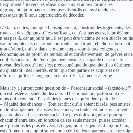
l’expriment à travers les réseaux sociaux et autres forums les
regroupant : pour passer le temps» disent-ils et aussi quelques
messages qu’il nous appartiendra de décoder.
L’Etat a, certes, multiplié l’enseignement, construit des logements, des
routes et des hôpitaux. C’est suffisant, ce n’est pas assez, le problème
n’est pas là, car aujourd’hui, il est peut être victime de son succès ou de
son omnipotence, et surtout confronté à une triple rébellion : du social
tout d’abord, qui est dans le même temps soumis aux exigences
économiques de profit, de rentabilité et corrélativement, de grèves et de
conflits sociaux ; de l’enseignement ensuite, incapable de se mettre à
niveau dès lors qu’il ne s’est préoccupé que du quantitatif au détriment
du qualitatif ; des libertés, enfin, qui font partie des acquis et des
réformes qu’il s’est engagé, en tant qu’Etat, à mener à terme.
Mais il y a surtout cette question de « l’ascenseur social » (existe-t-il ?)
qui est restée au stade du discours ! Discrimination, piston sont des
mots qui viennent à l’esprit des jeunes dès qu’on leur parle de
« l’égalité des chances ». Tout est dit : qu’ils soient blasés, pessimistes
ou tout simplement réalistes, les jeunes, en toute certitude, ne croient
pas ou plus en l’ascenseur social. Le pays doit s’organiser pour que
chacun d’entre eux, en fonction de ses seuls mérites, puisse accéder
aux positions les plus élevées. L’enjeu, pour les jeunes d’aujourd’hui,
est d’obtenir un emploi supérieur à celui de leurs parents par le prestige