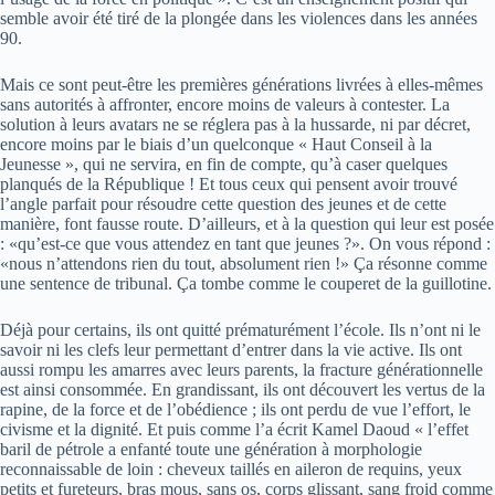
semble avoir été tiré de la plongée dans les violences dans les années
90.
Mais ce sont peut-être les premières générations livrées à elles-mêmes
sans autorités à affronter, encore moins de valeurs à contester. La
solution à leurs avatars ne se réglera pas à la hussarde, ni par décret,
encore moins par le biais d’un quelconque « Haut Conseil à la
Jeunesse », qui ne servira, en fin de compte, qu’à caser quelques
planqués de la République ! Et tous ceux qui pensent avoir trouvé
l’angle parfait pour résoudre cette question des jeunes et de cette
manière, font fausse route. D’ailleurs, et à la question qui leur est posée
: «qu’est-ce que vous attendez en tant que jeunes ?». On vous répond :
«nous n’attendons rien du tout, absolument rien !» Ça résonne comme
une sentence de tribunal. Ça tombe comme le couperet de la guillotine.
Déjà pour certains, ils ont quitté prématurément l’école. Ils n’ont ni le
savoir ni les clefs leur permettant d’entrer dans la vie active. Ils ont
aussi rompu les amarres avec leurs parents, la fracture générationnelle
est ainsi consommée. En grandissant, ils ont découvert les vertus de la
rapine, de la force et de l’obédience ; ils ont perdu de vue l’effort, le
civisme et la dignité. Et puis comme l’a écrit Kamel Daoud « l’effet
baril de pétrole a enfanté toute une génération à morphologie
reconnaissable de loin : cheveux taillés en aileron de requins, yeux
petits et fureteurs, bras mous, sans os, corps glissant, sang froid comme