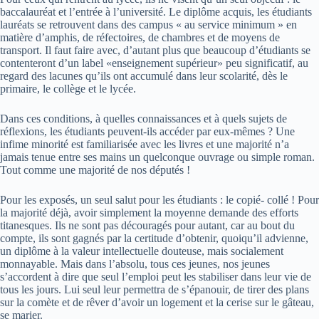
baccalauréat et l’entrée à l’université. Le diplôme acquis, les étudiants
lauréats se retrouvent dans des campus « au service minimum » en
matière d’amphis, de réfectoires, de chambres et de moyens de
transport. Il faut faire avec, d’autant plus que beaucoup d’étudiants se
contenteront d’un label «enseignement supérieur» peu significatif, au
regard des lacunes qu’ils ont accumulé dans leur scolarité, dès le
primaire, le collège et le lycée.
Dans ces conditions, à quelles connaissances et à quels sujets de
réflexions, les étudiants peuvent-ils accéder par eux-mêmes ? Une
infime minorité est familiarisée avec les livres et une majorité n’a
jamais tenue entre ses mains un quelconque ouvrage ou simple roman.
Tout comme une majorité de nos députés !
Pour les exposés, un seul salut pour les étudiants : le copié- collé ! Pour
la majorité déjà, avoir simplement la moyenne demande des efforts
titanesques. Ils ne sont pas découragés pour autant, car au bout du
compte, ils sont gagnés par la certitude d’obtenir, quoiqu’il advienne,
un diplôme à la valeur intellectuelle douteuse, mais socialement
monnayable. Mais dans l’absolu, tous ces jeunes, nos jeunes
s’accordent à dire que seul l’emploi peut les stabiliser dans leur vie de
tous les jours. Lui seul leur permettra de s’épanouir, de tirer des plans
sur la comète et de rêver d’avoir un logement et la cerise sur le gâteau,
se marier.