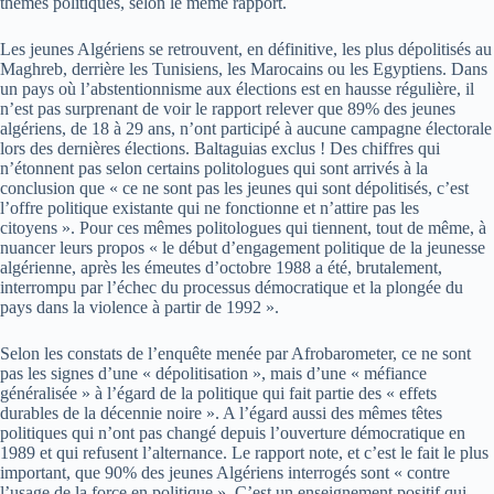
thèmes politiques, selon le même rapport.
Les jeunes Algériens se retrouvent, en définitive, les plus dépolitisés au
Maghreb, derrière les Tunisiens, les Marocains ou les Egyptiens. Dans
un pays où l’abstentionnisme aux élections est en hausse régulière, il
n’est pas surprenant de voir le rapport relever que 89% des jeunes
algériens, de 18 à 29 ans, n’ont participé à aucune campagne électorale
lors des dernières élections. Baltaguias exclus ! Des chiffres qui
n’étonnent pas selon certains politologues qui sont arrivés à la
conclusion que « ce ne sont pas les jeunes qui sont dépolitisés, c’est
l’offre politique existante qui ne fonctionne et n’attire pas les
citoyens ». Pour ces mêmes politologues qui tiennent, tout de même, à
nuancer leurs propos « le début d’engagement politique de la jeunesse
algérienne, après les émeutes d’octobre 1988 a été, brutalement,
interrompu par l’échec du processus démocratique et la plongée du
pays dans la violence à partir de 1992 ».
Selon les constats de l’enquête menée par Afrobarometer, ce ne sont
pas les signes d’une « dépolitisation », mais d’une « méfiance
généralisée » à l’égard de la politique qui fait partie des « effets
durables de la décennie noire ». A l’égard aussi des mêmes têtes
politiques qui n’ont pas changé depuis l’ouverture démocratique en
1989 et qui refusent l’alternance. Le rapport note, et c’est le fait le plus
important, que 90% des jeunes Algériens interrogés sont « contre
l’usage de la force en politique ». C’est un enseignement positif qui