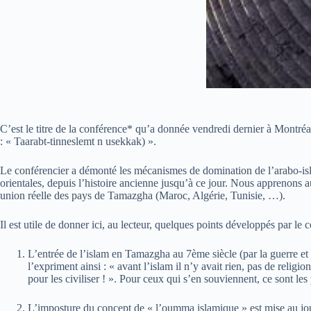
C’est le titre de la conférence* qu’a donnée vendredi dernier à Montré
: « Taarabt-tinneslemt n usekkak) ».
Le conférencier a démonté les mécanismes de domination de l’arabo-islam
orientales, depuis l’histoire ancienne jusqu’à ce jour. Nous apprenons 
union réelle des pays de Tamazgha (Maroc, Algérie, Tunisie, …).
Il est utile de donner ici, au lecteur, quelques points développés par le c
L’entrée de l’islam en Tamazgha au 7ème siècle (par la guerre et 
l’expriment ainsi : « avant l’islam il n’y avait rien, pas de relig
pour les civiliser ! ». Pour ceux qui s’en souviennent, ce sont 
L’imposture du concept de « l’oumma islamique » est mise au jour