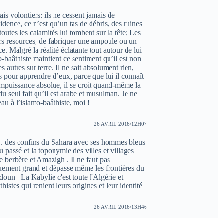
is volontiers: ils ne cessent jamais de
dence, ce n’est qu’un tas de débris, des ruines
toutes les calamités lui tombent sur la tête; Les
urs resources, de fabriquer une ampoule ou un
e. Malgré la réalité éclatante tout autour de lui
mo-baâthiste maintient ce sentiment qu’il est non
s autres sur terre. Il ne sait absolument rien,
as pour apprendre d’eux, parce que lui il connaît
 impuissance absolue, il se croit quand-même la
du seul fait qu’il est arabe et musulman. Je ne
peau à l’islamo-baâthiste, moi !
26 AVRIL 2016/12H07
 , des confins du Sahara avec ses hommes bleus
du passé et la toponymie des villes et villages
e berbère et Amazigh . Il ne faut pas
riquement grand et dépasse même les frontières du
ldoun . La Kabylie c'est toute l'Algérie et
istes qui renient leurs origines et leur identité .
26 AVRIL 2016/13H46