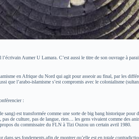
al l’écrivain Aumer U Lamara. C’est aussi le titre de son ouvrage à par
isme en Afrique du Nord qui agit pour asseoir au final, par les différe
aussi que l’arabo-islamisme s’est compromis avec le colonialisme (sulta
onférencier :
le sang) est transformée comme une sorte de big bang historique pour di
ion, pas de culture, pas de langue, rien… les gens vivaient comme des ani
les propos du commissaire du FLN à Tizi Ouzou un certain avril 1980.
 dans ses fondements afin de montrer qu’elle est en totale contradicti