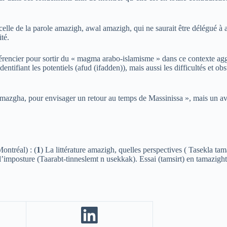
celle de la parole amazigh, awal amazigh, qui ne saurait être délégué à
té.
nférencier pour sortir du « magma arabo-islamisme » dans ce contexte a
ntifiant les potentiels (afud (ifadden)), mais aussi les difficultés et o
amazgha, pour envisager un retour au temps de Massinissa », mais un ave
ntréal) : (
1
) La littérature amazigh, quelles perspectives ( Tasekla tam
l’imposture (Taarabt-tinneslemt n usekkak). Essai (tamsirt) en tamazigh