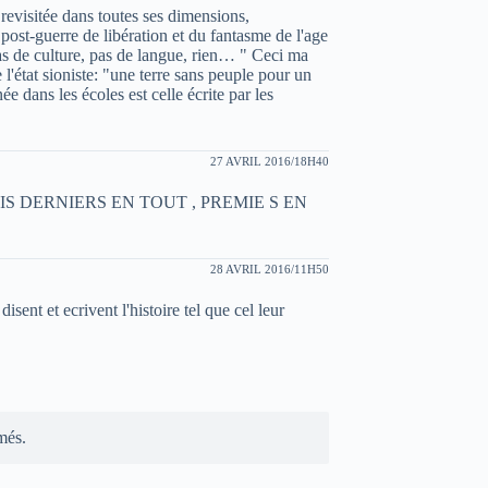
revisitée dans toutes ses dimensions,
ost-guerre de libération et du fantasme de l'age
 pas de culture, pas de langue, rien… " Ceci ma
e l'état sioniste: "une terre sans peuple pour un
e dans les écoles est celle écrite par les
27 AVRIL 2016/18H40
S DERNIERS EN TOUT , PREMIE S EN
28 AVRIL 2016/11H50
isent et ecrivent l'histoire tel que cel leur
més.