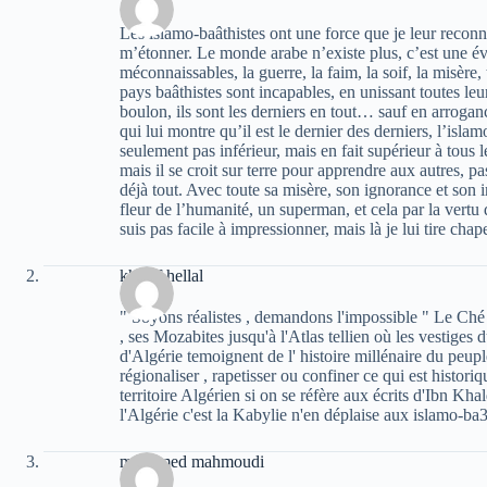
Les islamo-baâthistes ont une force que je leur reconna
m’étonner. Le monde arabe n’existe plus, c’est une évi
méconnaissables, la guerre, la faim, la soif, la misère, 
pays baâthistes sont incapables, en unissant toutes le
boulon, ils sont les derniers en tout… sauf en arroganc
qui lui montre qu’il est le dernier des derniers, l’isla
seulement pas inférieur, mais en fait supérieur à tous le
mais il se croit sur terre pour apprendre aux autres, p
déjà tout. Avec toute sa misère, son ignorance et son
fleur de l’humanité, un superman, et cela par la vertu 
suis pas facile à impressionner, mais là je lui tire cha
khelaf hellal
" Soyons réalistes , demandons l'impossible " Le Ché
, ses Mozabites jusqu'à l'Atlas tellien où les vestiges 
d'Algérie temoignent de l' histoire millénaire du peupl
régionaliser , rapetisser ou confiner ce qui est histo
territoire Algérien si on se réfère aux écrits d'Ibn Kha
l'Algérie c'est la Kabylie n'en déplaise aux islamo-ba3th
mohamed mahmoudi