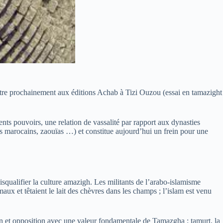
aitre prochainement aux éditions Achab à Tizi Ouzou (essai en tamazight
nts pouvoirs, une relation de vassalité par rapport aux dynasties
ns marocains, zaouïas …) et constitue aujourd’hui un frein pour une
squalifier la culture amazigh. Les militants de l’arabo-islamisme
maux et têtaient le lait des chèvres dans les champs ; l’islam est venu
on et opposition avec une valeur fondamentale de Tamazgha : tamurt, la