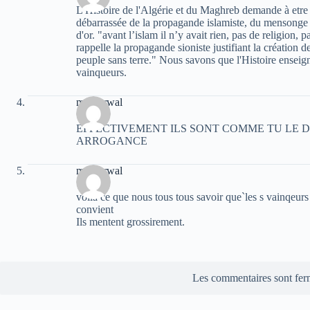
L'Histoire de l'Algérie et du Maghreb demande à etre 
débarrassée de la propagande islamiste, du mensonge p
d'or. "avant l’islam il n’y avait rien, pas de religion,
rappelle la propagande sioniste justifiant la création d
peuple sans terre." Nous savons que l'Histoire enseigné
vainqueurs.
moh arwal
EFFECTIVEMENT ILS SONT COMME TU LE DI
ARROGANCE
moh arwal
voila ce que nous tous tous savoir que`les s vainqeurs d
convient
Ils mentent grossirement.
Les commentaires sont fer