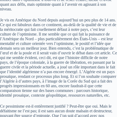
quant aux défis, mais optimiste quant à l’avenir en agissant à son
niveau.
Je vis en Amérique du Nord depuis aujourd’hui un peu plus de 14 ans.
Ce qui est fabuleux dans ce continent, au-delà de la qualité de vie et de
la méritocratie qui fait cruellement défaut à notre pays, c’est leur
culture de l’optimisme. Il me semble que ce qui fait la puissance de
l’Amérique du Nord – plus particulièrement des États-Unis – est leur
mentalité et culture orientée vers l’optimisme, le positif et l’idée que
demain sera un meilleur jour. Bien entendu, c’est la problématique de
l’œuf et de la poule et il serait vain d’ouvrir le débat dans cet article. Ce
qui me semble évident, ceci dit, est que l’histoire difficile de notre
pays, de l’époque coloniale, à la guerre de libération, en passant par la
guerre civile et la période actuelle, a joué un rôle important dans le fait
que l’identité algérienne n’a pas encore émergé. L’Algérie est un pays
prosaïque, rendant ce processus plus long. Et si l’on souhaite comparer
l’Algérie à d’autres pays, à l’image de la Corée du Sud qui a fait des
progrès impressionnants en 60 ans, encore faudrait-il que cette
comparaison tienne sur des bases communes : parcours historique,
identité prosaïque, contexte géopolitique, ressources naturelles, etc.
Ce pessimisme est-il entièrement justifié ? Peut-être que oui. Mais le
défaitisme ne l’est pas; il est sans aucun doute malsain et destructeur,
pouvant être source d’entropie. Que l’on soit d’accord avec nos