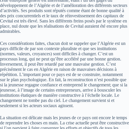
cette entreprise génère est intéressante, étant l’un des gages du
développement de l’Algérie et de l’amélioration des différents secteurs
d’activités. Ses produits sont réputés comme étant de bonne qualité à
des prix concurrentiels et le taux de réinvestissement des capitaux de
Cevital est très élevé. Sans les différents freins posés par le système en
place, nul doute que les réalisations de Cevital auraient été encore plus
admirables.
Ces considérations faites, chacun doit se rappeler que l’Algérie est un
pays difficile de par son contexte pluraliste et que ses institutions
(normes, valeurs, croyances) sont difficiles à changer. C’est un
processus long, qui ne peut qu’être accéléré par une bonne gestion.
Inversement, il peut être retardé par une mauvaise gestion. C’est
précisément le cas en Algérie en raison de mauvaises décisions à
répétition. L’important pour ce pays est de se construire, notamment
sur le plan psychologique. En fait, la reconstruction n’est possible que
si la jeunesse regagne confiance et entreprend le changement; que si la
jeunesse, à l’image de certains entrepreneurs, arrive à bousculer les
institutions étatiques de manière constructive à l’échelle locale. Le
changement ne tombe pas du ciel. Le changement survient si et
seulement si les acteurs sociaux agissent.
La situation est délicate mais les jeunes de ce pays ont encore le temps
de reprendre les choses en main. La crise actuelle peut être constructive
si l’on parvient à faire converger les efforts et objectifs de tous les