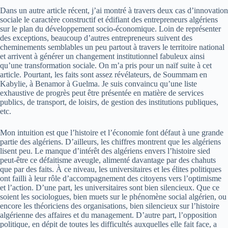
Dans un autre article récent, j’ai montré à travers deux cas d’innovation
sociale le caractère constructif et édifiant des entrepreneurs algériens
sur le plan du développement socio-économique. Loin de représenter
des exceptions, beaucoup d’autres entrepreneurs suivent des
cheminements semblables un peu partout à travers le territoire national
et arrivent à générer un changement institutionnel fabuleux ainsi
qu’une transformation sociale. On m’a pris pour un naïf suite à cet
article. Pourtant, les faits sont assez révélateurs, de Soummam en
Kabylie, à Benamor à Guelma. Je suis convaincu qu’une liste
exhaustive de progrès peut être présentée en matière de services
publics, de transport, de loisirs, de gestion des institutions publiques,
etc.
Mon intuition est que l’histoire et l’économie font défaut à une grande
partie des algériens. D’ailleurs, les chiffres montrent que les algériens
lisent peu. Le manque d’intérêt des algériens envers l’histoire sied
peut-être ce défaitisme aveugle, alimenté davantage par des chahuts
que par des faits. À ce niveau, les universitaires et les élites politiques
ont failli à leur rôle d’accompagnement des citoyens vers l’optimisme
et l’action. D’une part, les universitaires sont bien silencieux. Que ce
soient les sociologues, bien muets sur le phénomène social algérien, ou
encore les théoriciens des organisations, bien silencieux sur l’histoire
algérienne des affaires et du management. D’autre part, l’opposition
politique, en dépit de toutes les difficultés auxquelles elle fait face, a