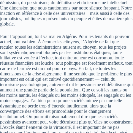
démission, du pessimisme, du défaitisme et du terrorisme intellectuel.
Une dimension que nous cautionnons par notre silence frappant. Notre
inaction en référence à celle des universitaires – mais aussi à celle des
journalistes, politiques représentants du peuple et élites de manière plus
globale.
Pour l’opposition, tout va mal en Algérie. Pour les tenants du pouvoir
actuel, tout va bien. À écouter les citoyens, l’Algérie ne fait que
reculer, toutes les administrations nuisent au citoyen, tous les projets
sont systématiquement bloqués par les institutions étatiques, toute
initiative est vouée à l’échec, tout entrepreneur est corrompu, toute
réussite financière est louche, tout politique est forcément mafieux, tout
cadre de l’armée est un mal pour ce pays. En fait, de toutes les
dimensions de la crise algérienne, il me semble que le problème le plus
important est celui qui est cultivé quotidiennement — celui du
terrorisme psychologique, autrement dit le pessimisme et défaitisme qui
animent une grande partie de la population. Que ce soit les nantis ou
les moins nantis, les éduqués ou les moins éduqués, les engagés ou les
moins engagés. J’ai bien peur qu’une société animée par une telle
dynamique ne perde trop d’énergie inutilement, alors que la
convergence des efforts est primordiale pour le changement
institutionnel. On pourrait raisonnablement dire que les sociétés
pessimistes avancent peu, voire détruisent plus qu’elles ne construisent.
L’excès étant l’ennemi de la virtuosité, il est important de ne pas
tomber dans l’optimisme à tout-va et de rester éclairé, lucide et avisé