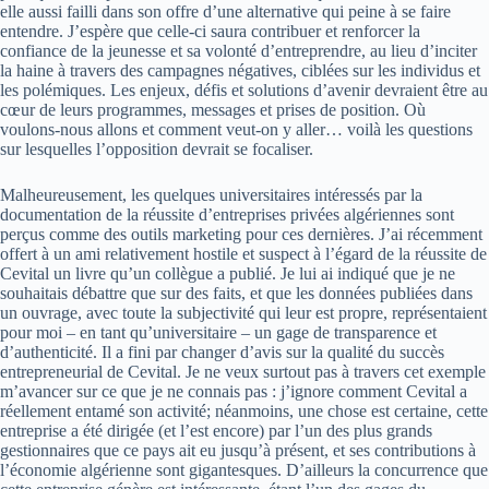
elle aussi failli dans son offre d’une alternative qui peine à se faire
entendre. J’espère que celle-ci saura contribuer et renforcer la
confiance de la jeunesse et sa volonté d’entreprendre, au lieu d’inciter
la haine à travers des campagnes négatives, ciblées sur les individus et
les polémiques. Les enjeux, défis et solutions d’avenir devraient être au
cœur de leurs programmes, messages et prises de position. Où
voulons-nous allons et comment veut-on y aller… voilà les questions
sur lesquelles l’opposition devrait se focaliser.
Malheureusement, les quelques universitaires intéressés par la
documentation de la réussite d’entreprises privées algériennes sont
perçus comme des outils marketing pour ces dernières. J’ai récemment
offert à un ami relativement hostile et suspect à l’égard de la réussite de
Cevital un livre qu’un collègue a publié. Je lui ai indiqué que je ne
souhaitais débattre que sur des faits, et que les données publiées dans
un ouvrage, avec toute la subjectivité qui leur est propre, représentaient
pour moi – en tant qu’universitaire – un gage de transparence et
d’authenticité. Il a fini par changer d’avis sur la qualité du succès
entrepreneurial de Cevital. Je ne veux surtout pas à travers cet exemple
m’avancer sur ce que je ne connais pas : j’ignore comment Cevital a
réellement entamé son activité; néanmoins, une chose est certaine, cette
entreprise a été dirigée (et l’est encore) par l’un des plus grands
gestionnaires que ce pays ait eu jusqu’à présent, et ses contributions à
l’économie algérienne sont gigantesques. D’ailleurs la concurrence que