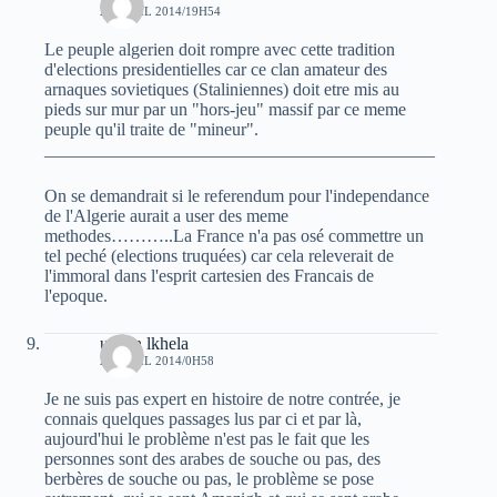
21 AVRIL 2014/19H54
Le peuple algerien doit rompre avec cette tradition
d'elections presidentielles car ce clan amateur des
arnaques sovietiques (Staliniennes) doit etre mis au
pieds sur mur par un "hors-jeu" massif par ce meme
peuple qu'il traite de "mineur".
____________________________________________
On se demandrait si le referendum pour l'independance
de l'Algerie aurait a user des meme
methodes………..La France n'a pas osé commettre un
tel peché (elections truquées) car cela releverait de
l'immoral dans l'esprit cartesien des Francais de
l'epoque.
uchen lkhela
22 AVRIL 2014/0H58
Je ne suis pas expert en histoire de notre contrée, je
connais quelques passages lus par ci et par là,
aujourd'hui le problème n'est pas le fait que les
personnes sont des arabes de souche ou pas, des
berbères de souche ou pas, le problème se pose