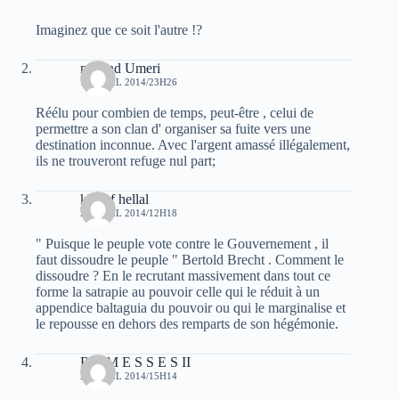
Imaginez que ce soit l'autre !?
m'hend Umeri
19 AVRIL 2014/23H26
Réélu pour combien de temps, peut-être , celui de
permettre a son clan d' organiser sa fuite vers une
destination inconnue. Avec l'argent amassé illégalement,
ils ne trouveront refuge nul part;
khelaf hellal
20 AVRIL 2014/12H18
" Puisque le peuple vote contre le Gouvernement , il
faut dissoudre le peuple " Bertold Brecht . Comment le
dissoudre ? En le recrutant massivement dans tout ce
forme la satrapie au pouvoir celle qui le réduit à un
appendice baltaguia du pouvoir ou qui le marginalise et
le repousse en dehors des remparts de son hégémonie.
R A M E S S E S II
20 AVRIL 2014/15H14