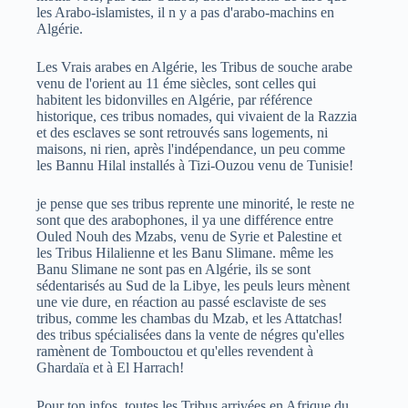
les Arabo-islamistes, il n y a pas d'arabo-machins en
Algérie.
Les Vrais arabes en Algérie, les Tribus de souche arabe
venu de l'orient au 11 éme siècles, sont celles qui
habitent les bidonvilles en Algérie, par référence
historique, ces tribus nomades, qui vivaient de la Razzia
et des esclaves se sont retrouvés sans logements, ni
maisons, ni rien, après l'indépendance, un peu comme
les Bannu Hilal installés à Tizi-Ouzou venu de Tunisie!
je pense que ses tribus reprente une minorité, le reste ne
sont que des arabophones, il ya une différence entre
Ouled Nouh des Mzabs, venu de Syrie et Palestine et
les Tribus Hilalienne et les Banu Slimane. même les
Banu Slimane ne sont pas en Algérie, ils se sont
sédentarisés au Sud de la Libye, les peuls leurs mènent
une vie dure, en réaction au passé esclaviste de ses
tribus, comme les chambas du Mzab, et les Attatchas!
des tribus spécialisées dans la vente de négres qu'elles
ramènent de Tombouctou et qu'elles revendent à
Ghardaïa et à El Harrach!
Pour ton infos, toutes les Tribus arrivées en Afrique du