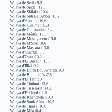
Wilaya de Sétif : 9,2
Wilaya de Saïda : 12,8
Wilaya de Skikda : 10,4
Wilaya de Sidi Bel Abbès :13,2
Wilaya d'Annaba :10,6
Wilaya de Guelma ::11,4
Wilaya de Constantine :8,4
Wilaya de Médéa :10,8
Wilaya de Mostaganem :15,8
Wilaya de M'Sila: 10,6
Wilaya de Mascara :13,8
Wilaya d'Ouargla: 8,8
Wilaya d'Oran :10,2
Wilaya d'El Bayadh :13,8
Wilaya d'Illizi :9,2
Wilaya de Bordj Bou Arreridj :9,8
Wilaya de Boumerdès :7,8
Wilaya d'El Tarf :13
Wilaya de Tindouf :15,6
Wilaya de Tissemsilt :14,2
Wilaya d'El Oued :11,6
Wilaya de Khenchela :10,8
Wilaya de Souk Ahras :10,2
Wilaya de Tipaza :10,8
Wilaya de Mila :8,4