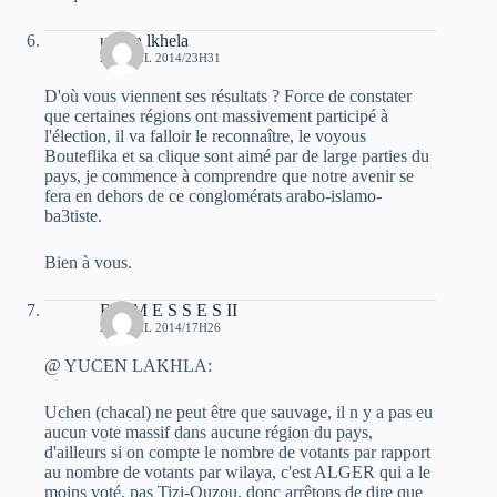
uchen lkhela
20 AVRIL 2014/23H31
D'où vous viennent ses résultats ? Force de constater
que certaines régions ont massivement participé à
l'élection, il va falloir le reconnaître, le voyous
Bouteflika et sa clique sont aimé par de large parties du
pays, je commence à comprendre que notre avenir se
fera en dehors de ce conglomérats arabo-islamo-
ba3tiste.
Bien à vous.
R A M E S S E S II
21 AVRIL 2014/17H26
@ YUCEN LAKHLA:
Uchen (chacal) ne peut être que sauvage, il n y a pas eu
aucun vote massif dans aucune région du pays,
d'ailleurs si on compte le nombre de votants par rapport
au nombre de votants par wilaya, c'est ALGER qui a le
moins voté, pas Tizi-Ouzou, donc arrêtons de dire que