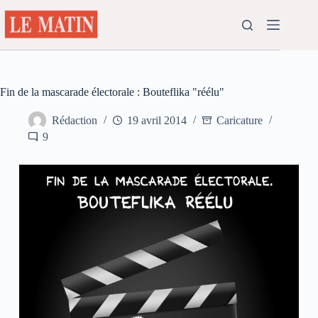
Passer
au
contenu
Fin de la mascarade électorale : Bouteflika "réélu"
Rédaction
19 avril 2014
Caricature
9