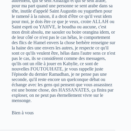
autrement, qui se sent Amazigh et qui se sent arabe,
pour ma part quand une personne se sent arabe dans sa
tête, inutile d'appelé Saint Augustin ou yugurthen pour
le ramené à la raison, il a droit d'être ce qu'il veut idem
pour moi, je dois être ce que je veux, croire ALLAH ou
Saint esprti ou YAHVE, le boudha ou aucune, c'est
mon droit absolu, me saouler ou boire orangina idem, or
de leur côté ce n'est pas le cas hélas, le comportement
des flics de Hamel envers la chose berbère renseigne sur
la haine des une envers les autres, je respecte ce qu'il
sont ce qu'ils veulent être, hélas dans l'autre sens ce n'est
pas le cas, ils se considèrent comme des messagers,
qu'ils ont un rôle à jouer en Kabylie, ce sont de
nouvelles FOUTOUHATE, je vous rappelle juste
l'épisode du dernier Ramadhan, je ne pense pas une
seconde, qu'il reste encore un quelconque débat ou
échange avec les gens qui pensent que vous assassinez
est une bonne chose, des HASSANATES, ça finira par
exploser, on ne peut pas éternellement vivre sur le
mensonge.
Bien à vous