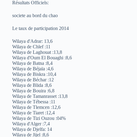
Résultats Officiels:
societe au bord du chao
Le taux de participation 2014
Wilaya d'Adrar: 13,6
Wilaya de Chlef :11
Wilaya de Laghouat :13,8
Wilaya d'Oum El Bouaghi :8,6
Wilaya de Batna :8,4
Wilaya de Béjaïa :4,6
Wilaya de Biskra :10,4
Wilaya de Béchar :12
Wilaya de Blida :8,6
Wilaya de Bouira :6,8
Wilaya de Tamanrasset :13,8
Wilaya de Tébessa :11
Wilaya de Tlemcen :12,6
Wilaya de Tiaret :12,4
Wilaya de Tizi Ouzou :04%
Wilaya d'Alger :7,4
Wilaya de Djelfa: 14
Wilaya de Jijel :8,6