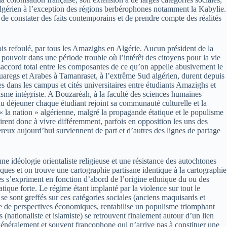
re algérien à l’exception des régions berbérophones notamment la Kabylie.
 de constater des faits contemporains et de prendre compte des réalités
efois refoulé, par tous les Amazighs en Algérie. Aucun président de la
pouvoir dans une période trouble où l’intérêt des citoyens pour la vie
 désaccord total entre les composantes de ce qu’on appelle abusivement le
uaregs et Arabes à Tamanraset, à l’extrême Sud algérien, durent depuis
 dans les campus et cités universitaires entre étudiants Amazighs et
isme intégriste. A Bouzaréah, à la faculté des sciences humaines
u déjeuner chaque étudiant rejoint sa communauté culturelle et la
e « la nation » algérienne, malgré la propagande étatique et le populisme
spirent donc à vivre différemment, parfois en opposition les uns des
reux aujourd’hui surviennent de part et d’autres des lignes de partage
ne idéologie orientaliste religieuse et une résistance des autochtones
itiques et on trouve une cartographie partisane identique à la cartographie
tes s’expriment en fonction d’abord de l’origine ethnique du ou des
ique forte. Le régime étant implanté par la violence sur tout le
se sont greffés sur ces catégories sociales (anciens maquisards et
ence de perspectives économiques, rentabilise un populisme triomphant
 (nationaliste et islamiste) se retrouvent finalement autour d’un lien
généralement et souvent francophone qui n’arrive pas à constituer une