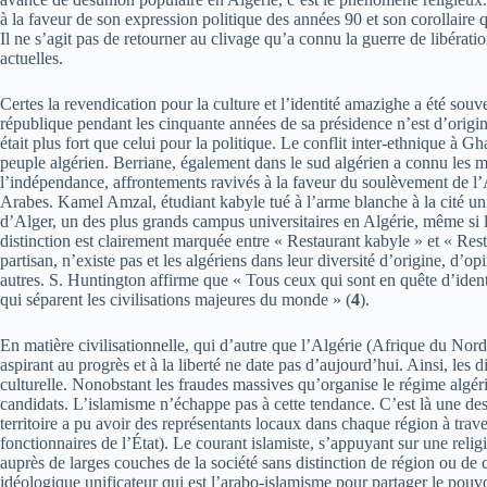
à la faveur de son expression politique des années 90 et son corollaire 
Il ne s’agit pas de retourner au clivage qu’a connu la guerre de libérat
actuelles.
Certes la revendication pour la culture et l’identité amazighe a été souv
république pendant les cinquante années de sa présidence n’est d’origin
était plus fort que celui pour la politique. Le conflit inter-ethnique à 
peuple algérien. Berriane, également dans le sud algérien a connu les 
l’indépendance, affrontements ravivés à la faveur du soulèvement de l’A
Arabes. Kamel Amzal, étudiant kabyle tué à l’arme blanche à la cité un
d’Alger, un des plus grands campus universitaires en Algérie, même si l
distinction est clairement marquée entre « Restaurant kabyle » et « Resta
partisan, n’existe pas et les algériens dans leur diversité d’origine, d’o
autres. S. Huntington affirme que « Tous ceux qui sont en quête d’identi
qui séparent les civilisations majeures du monde » (
4
).
En matière civilisationnelle, qui d’autre que l’Algérie (Afrique du Nord 
aspirant au progrès et à la liberté ne date pas d’aujourd’hui. Ainsi, les 
culturelle. Nonobstant les fraudes massives qu’organise le régime algér
candidats. L’islamisme n’échappe pas à cette tendance. C’est là une des
territoire a pu avoir des représentants locaux dans chaque région à trave
fonctionnaires de l’État). Le courant islamiste, s’appuyant sur une reli
auprès de larges couches de la société sans distinction de région ou de c
idéologique unificateur qui est l’arabo-islamisme pour partager le pou