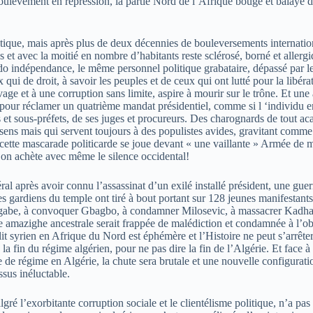
soulèvement en répression, la partie Nord de l’Afrique bouge et balaye d
étique, mais après plus de deux décennies de bouleversements internation
plus et avec la moitié en nombre d’habitants reste sclérosé, borné et all
do indépendance, le même personnel politique grabataire, dépassé par le
qui de droit, à savoir les peuples et de ceux qui ont lutté pour la libérat
ge et à une corruption sans limite, aspire à mourir sur le trône. Et une a
e pour réclamer un quatrième mandat présidentiel, comme si l ‘individu e
ets et sous-préfets, de ses juges et procureurs. Des charognards de tout 
sens mais qui servent toujours à des populistes avides, gravitant comme
ette mascarade politicarde se joue devant « une vaillante » Armée de mer
u’on achète avec même le silence occidental!
l après avoir connu l’assassinat d’un exilé installé président, une guer
les gardiens du temple ont tiré à bout portant sur 128 jeunes manifestant
be, à convoquer Gbagbo, à condamner Milosevic, à massacrer Kadhafi, 
e amazighe ancestrale serait frappée de malédiction et condamnée à l’obsc
lit syrien en Afrique du Nord est éphémère et l’Histoire ne peut s’arrê
a fin du régime algérien, pour ne pas dire la fin de l’Algérie. Et face à 
e de régime en Algérie, la chute sera brutale et une nouvelle configurat
ssus inéluctable.
gré l’exorbitante corruption sociale et le clientélisme politique, n’a pas