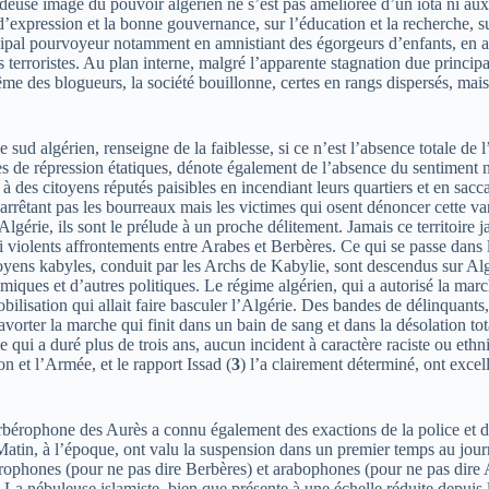
hideuse image du pouvoir algérien ne s’est pas améliorée d’un iota ni aux
d’expression et la bonne gouvernance, sur l’éducation et la recherche, sur
cipal pourvoyeur notamment en amnistiant des égorgeurs d’enfants, en app
erroristes. Au plan interne, malgré l’apparente stagnation due principal
ême des blogueurs, la société bouillonne, certes en rangs dispersés, mais
d algérien, renseigne de la faiblesse, si ce n’est l’absence totale de l’
 de répression étatiques, dénote également de l’absence du sentiment nat
des citoyens réputés paisibles en incendiant leurs quartiers et en sacc
rrêtant pas les bourreaux mais les victimes qui osent dénoncer cette va
lgérie, ils sont le prélude à un proche délitement. Jamais ce territoir
i violents affrontements entre Arabes et Berbères. Ce qui se passe dans
citoyens kabyles, conduit par les Archs de Kabylie, sont descendus sur A
iques et d’autres politiques. Le régime algérien, qui a autorisé la march
lisation qui allait faire basculer l’Algérie. Des bandes de délinquants, l
avorter la marche qui finit dans un bain de sang et dans la désolation tot
ie qui a duré plus de trois ans, aucun incident à caractère raciste ou eth
on et l’Armée, et le rapport Issad (
3
) l’a clairement déterminé, ont excell
rbérophone des Aurès a connu également des exactions de la police et de
tin, à l’époque, ont valu la suspension dans un premier temps au journal
ophones (pour ne pas dire Berbères) et arabophones (pour ne pas dire A
a nébuleuse islamiste, bien que présente à une échelle réduite depuis la