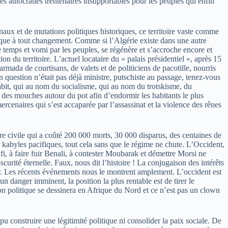
es autocraties trentenaires insupportables pour les peuples qui enfin
aux et de mutations politiques historiques, ce territoire vaste comme
ergique à tout changement. Comme si l’Algérie existe dans une autre
 temps et vomi par les peuples, se régénère et s’accroche encore et
ion du territoire. L’actuel locataire du « palais présidentiel », après 15
rmada de courtisans, de valets et de politiciens de pacotille, nourris
n question n’était pas déjà ministre, putschiste au passage, tenez-vous
acabit, qui au nom du socialisme, qui au nom du trotskisme, du
 des mouches autour du pot afin d’endormir les habitants le plus
cenaires qui s’est accaparée par l’assassinat et la violence des rênes
re civile qui a coûté 200 000 morts, 30 000 disparus, des centaines de
s kabyles pacifiques, tout cela sans que le régime ne chute. L’Occident,
à faire fuir Benali, à contester Moubarak et démettre Morsi ne
urité éternelle. Faux, nous dit l’histoire ! La conjugaison des intérêts
ter. Les récents événements nous le montrent amplement. L’occident est
un danger imminent, la position la plus rentable est de tirer le
ion politique se dessinera en Afrique du Nord et ce n’est pas un clown
 pu construire une légitimité politique ni consolider la paix sociale. De