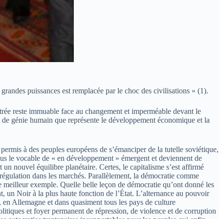
e grandes puissances est remplacée par le choc des civilisations » (1).
ontrée reste immuable face au changement et imperméable devant le
t de génie humain que représente le développement économique et la
 permis à des peuples européens de s’émanciper de la tutelle soviétique,
sous le vocable de « en développement » émergent et deviennent de
n nouvel équilibre planétaire. Certes, le capitalisme s’est affirmé
e régulation dans les marchés. Parallèlement, la démocratie comme
le meilleur exemple. Quelle belle leçon de démocratie qu’ont donné les
t, un Noir à la plus haute fonction de l’État. L’alternance au pouvoir
, en Allemagne et dans quasiment tous les pays de culture
olitiques et foyer permanent de répression, de violence et de corruption