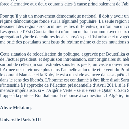
force alternative aux deux courants cités à cause principalement de l’ab
Pour qu’il y ait un mouvement démocratique national, il doit y avoir un
régime démocratique fondé sur la légitimité populaire. La seule région c
dessinent des régions socioculturelles très différentes qui n’ont aucun
Les gens de l’Est (Constantinois) n’ont aucun trait commun avec ceux de 
agrégation hybride de cultures locales noyées par l’islamisme et ravagé
majorité des postulants sont issus du régime même et de ses mutations so
Cette situation de relocalisation du politique, aggravée par Bouteflika e
de l’actuel président, et depuis son intronisation, sont originaires du
surtout de celles qui sont extraites sous leurs pieds, un vaste mouveme
l’Armée ne se retrouve plus dans l’actuelle autocratie et le vent du P
le courant islamiste et la Kabylie est à un stade avancée dans sa quête d
dans le sens des libertés. L’homme est condamné à être libre disait Sartr
s’intensifie à l’approche de l’élection présidentielle d’Avril 2014, si le 
menace impérialiste, si « l’Algérie Verte » se rue vers le Qatar, si Sadi 
frappe à la porte et Boudiaf aura la réponse à sa question : l’Algérie, fin
Ahviv Mekdam,
Université Paris VIII