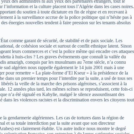
 yeux des administrés ni aux yeux des partenaires étrangers, tout le
 l’information et la culture placent tous l’Algérie dans les cases noires.
ortant du soutien à toute dictature en fin de règne et en recevant à
ement à la surveillance accrue de la police politique qui n’hésite pas à
 des énergies nouvelles tendent à faire pression sur les tenants absolus
État comme garant de sécurité, de stabilité et de paix sociale. Les
ional, de cohésion sociale et surtout de conflit ethnique latent. Sinon
ageant leurs commerces et c’est la police même qui encadre ces attaques
ndetta à huis-clos ? Les graves événements que connaît la vallée du
e jadis amazigh, conquis par les musulmans au 7eme siècle, n’a connu
 le sud algérien nous rappelle également le 14 juin 2001 mais à une
lger pour remettre « La plate-forme d’El Kseur » à la présidence de la
e dans un premier temps pour l’interdire par la suite, a usé de tous ses
ibérés la veille de la marche des prisons algéroises, s’associent à la
ale. 12 années plus tard, les mêmes scènes se reproduisent, cette fois-ci
nique n’a été signalé en Kabylie, malgré le silence assourdissant des
é dans les violences racistes et la discrimination envers les citoyens tout
 la gendarmerie algériennes. Les cas de tortures dans la région de
 et sa totale interdiction par la suite avant que son directeur
rabes) est clairement établie. Un autre indice nous montre le degré
 colonisation française, son extension à de larges catégories sociales,