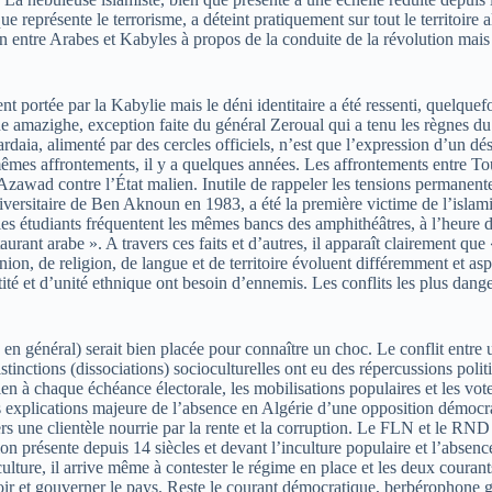
que représente le terrorisme, a déteint pratiquement sur tout le territoi
ion entre Arabes et Kabyles à propos de la conduite de la révolution mais
ent portée par la Kabylie mais le déni identitaire a été ressenti, quelqu
e amazighe, exception faite du général Zeroual qui a tenu les règnes du 
Ghardaia, alimenté par des cercles officiels, n’est que l’expression d’un
mêmes affrontements, il y a quelques années. Les affrontements entre To
zawad contre l’État malien. Inutile de rappeler les tensions permanentes
iversitaire de Ben Aknoun en 1983, a été la première victime de l’islam
es étudiants fréquentent les mêmes bancs des amphithéâtres, à l’heure d
urant arabe ». A travers ces faits et d’autres, il apparaît clairement qu
pinion, de religion, de langue et de territoire évoluent différemment et a
té et d’unité ethnique ont besoin d’ennemis. Les conflits les plus dange
en général) serait bien placée pour connaître un choc. Le conflit entre u
distinctions (dissociations) socioculturelles ont eu des répercussions pol
ien à chaque échéance électorale, les mobilisations populaires et les vo
 explications majeure de l’absence en Algérie d’une opposition démocrat
rs une clientèle nourrie par la rente et la corruption. Le FLN et le RND 
gion présente depuis 14 siècles et devant l’inculture populaire et l’abs
ulture, il arrive même à contester le régime en place et les deux courants
voir et gouverner le pays. Reste le courant démocratique, berbérophone 