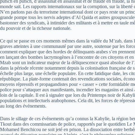
putsch en putsch, d’assassinat en assassinat et de fraude en fraude, la 
monde sait. Les rapports internationaux sur la corruption, sur la liberté 
N’en parlons pas du terrorisme international dont ce pays reste un prin
grande pompe tous les nervis adeptes d’Al Qaida et autres groupuscules t
bastonner des syndicats, à intimider des militants et à mettre en taule m
du pouvoir et de la richesse nationale.
Ce qui se passe en ces moments mêmes dans la vallée du M’zab, dans le su
graves atteintes à une communauté par une autre, soutenue par les forces
comment expliquer que des hordes de délinquants arabes s’en prennent à 
en lançant des bombes lacrymogènes à l’encontre de ces citoyens et en a
Mzab sont un indicateur majeur de la déliquescence quasi absolue de l’A
dans la période récente notamment depuis la colonisation française de s
échelle plus large, une échelle populaire. En cette fatidique date, les 
république. La plate-forme contenait des revendications sociales, économ
moyens répressifs et propagandistes pour « casser » cette formidable mobi
police pour s’attaquer aux manifestants, incendier les magasins et ainsi 
loin de la capitale. Il est à signaler que lors du Printemps noir de Kabyl
populations et intellectuels arabophones. Cela dit, les forces de répressi
au long des événements.
Dans le sillage de ces événements qu’a connus la Kabylie, la région be
Tkout dans des commissariats de police, rapportés par le quotidien Le Ma
Mohamed Benchicou ne soit jeté en prison. La dissociation entre berbér
avancé de désunion populaire en Algérie, c’est le phénomène religieux. L