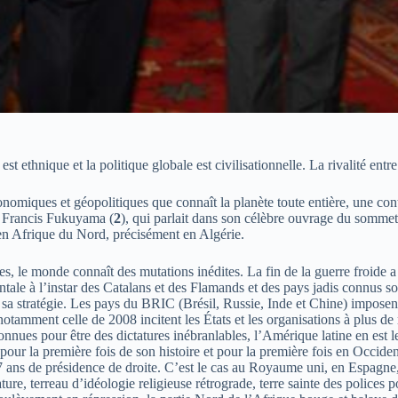
t ethnique et la politique globale est civilisationnelle. La rivalité entr
conomiques et géopolitiques que connaît la planète toute entière, une c
à Francis Fukuyama (
2
), qui parlait dans son célèbre ouvrage du somme
 en Afrique du Nord, précisément en Algérie.
s, le monde connaît des mutations inédites. La fin de la guerre froide a
tale à l’instar des Catalans et des Flamands et des pays jadis connus 
a stratégie. Les pays du BRIC (Brésil, Russie, Inde et Chine) imposent u
tamment celle de 2008 incitent les États et les organisations à plus d
nnues pour être des dictatures inébranlables, l’Amérique latine en est 
pour la première fois de son histoire et pour la première fois en Occiden
7 ans de présidence de droite. C’est le cas au Royaume uni, en Espagne
e, terreau d’idéologie religieuse rétrograde, terre sainte des polices p