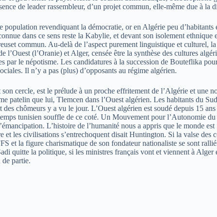
sence de leader rassembleur, d’un projet commun, elle-même due à la diver
e population revendiquant la démocratie, or en Algérie peu d’habitants e
onnue dans ce sens reste la Kabylie, et devant son isolement ethnique et
 creuset commun. Au-delà de l’aspect purement linguistique et culturel, 
l’Ouest (l’Oranie) et Alger, censée être la synthèse des cultures algéri
es par le népotisme. Les candidatures à la succession de Bouteflika pour
ciales. Il n’y a pas (plus) d’opposants au régime algérien.
t son cercle, est le prélude à un proche effritement de l’Algérie et une 
 même patelin que lui, Tlemcen dans l’Ouest algérien. Les habitants du S
nt des chômeurs y a vu le jour. L’Ouest algérien est soudé depuis 15 ans
rintemps tunisien souffle de ce coté. Un Mouvement pour l’Autonomie du 
’émancipation. L’histoire de l’humanité nous a appris que le monde est ins
e et les civilisations s’entrechoquent disait Huntington. Si la valse des
FFS et la figure charismatique de son fondateur nationaliste se sont rallié
Sadi quitte la politique, si les ministres français vont et viennent à Alg
 de partie.