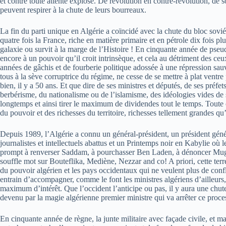
et contre toute attente explose. De révolution en contre-révolution, de 
peuvent respirer à la chute de leurs bourreaux.
La fin du parti unique en Algérie a coïncidé avec la chute du bloc sovi
quatre fois la France, riche en matière primaire et en pétrole dix fois 
galaxie ou survit à la marge de l’Histoire ! En cinquante année de pseu
encore à un pouvoir qu’il croit intrinsèque, et cela au détriment des ceux 
années de gâchis et de fourberie politique adossée à une répression sauva
tous à la sève corruptrice du régime, ne cesse de se mettre à plat ventr
bien, il y a 50 ans. Et que dire de ses ministres et députés, de ses préf
berbérisme, du nationalisme ou de l’islamisme, des idéologies vides de 
longtemps et ainsi tirer le maximum de dividendes tout le temps. Toute c
du pouvoir et des richesses du territoire, richesses tellement grandes q
Depuis 1989, l’Algérie a connu un général-président, un président généra
journalistes et intellectuels abattus et un Printemps noir en Kabylie où 
prompt à renverser Saddam, à pourchasser Ben Laden, à dénoncer Muga
souffle mot sur Bouteflika, Mediène, Nezzar and co! A priori, cette terr
du pouvoir algérien et les pays occidentaux qui ne veulent plus de conf
entrain d’accompagner, comme le font les ministres algériens d’ailleurs, l
maximum d’intérêt. Que l’occident l’anticipe ou pas, il y aura une chut
devenu par la magie algérienne premier ministre qui va arrêter ce proce
En cinquante année de règne, la junte militaire avec façade civile, et mal