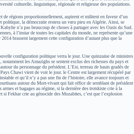
sité culturelle, linguistique, régionale et religieuse des populations.
t de régions proportionnellement, aspirent et militent en faveur d’un
 politique, la démocratie restera un vœu pieu en Algérie. Ainsi, se
la Kabylie n’a pas beaucoup de choses à partager avec les Oasis du Sud.
ennes, à l’instar de toutes les capitales du monde, ne représente qu’une
 2014 brassent largement cette configuration d’autant plus que la
nouvelle configuration politique verra le jour. Une quinzaine de ministres
ud, notamment les Amazighs se sentent exclus des richesses du pays et
 autour du personnage du président. L’Est, terreau de hauts gradés de
Pays Chawi vient de voir le jour. le Centre est largement récupéré par
table et qu’il n’y a pas une fin de l’histoire, elle avance toujours et
 courtisans autour du Mort-vivant qui fait office de semblant de président
s armes et bagages au régime, si la dernière des trotskiste crie à la
er et si Fekhar crie au génocide des Mozabites, c’est que l’explosion