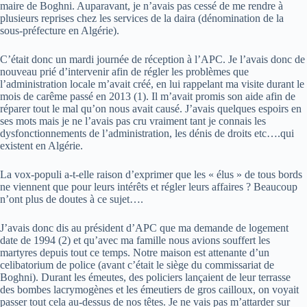
maire de Boghni. Auparavant, je n’avais pas cessé de me rendre à
plusieurs reprises chez les services de la daira (dénomination de la
sous-préfecture en Algérie).
C’était donc un mardi journée de réception à l’APC. Je l’avais donc de
nouveau prié d’intervenir afin de régler les problèmes que
l’administration locale m’avait créé, en lui rappelant ma visite durant le
mois de carême passé en 2013 (1). Il m’avait promis son aide afin de
réparer tout le mal qu’on nous avait causé. J’avais quelques espoirs en
ses mots mais je ne l’avais pas cru vraiment tant je connais les
dysfonctionnements de l’administration, les dénis de droits etc….qui
existent en Algérie.
La vox-populi a-t-elle raison d’exprimer que les « élus » de tous bords
ne viennent que pour leurs intérêts et régler leurs affaires ? Beaucoup
n’ont plus de doutes à ce sujet….
J’avais donc dis au président d’APC que ma demande de logement
date de 1994 (2) et qu’avec ma famille nous avions souffert les
martyres depuis tout ce temps. Notre maison est attenante d’un
celibatorium de police (avant c’était le siège du commissariat de
Boghni). Durant les émeutes, des policiers lançaient de leur terrasse
des bombes lacrymogènes et les émeutiers de gros cailloux, on voyait
passer tout cela au-dessus de nos têtes. Je ne vais pas m’attarder sur