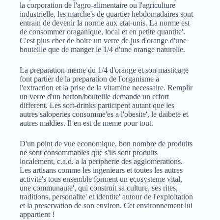
la corporation de l'agro-alimentaire ou l'agriculture
industrielle, les marche's de quartier hebdomadaires sont
entrain de devenir la norme aux etat-unis. La norme est
de consommer oraganique, local et en petite quantite'.
C'est plus cher de boire un verre de jus d'orange d'une
bouteille que de manger le 1/4 d'une orange naturelle.
La preparation-meme du 1/4 d'orange et son masticage
font partier de la preparation de l'organisme a
l'extraction et la prise de la vitamine necessaire. Remplir
un verre d'un barton/bouteille demande un effort
different. Les soft-drinks participent autant que les
autres saloperies consomme'es a l'obesite', le daibete et
autres maldies. Il en est de meme pour tout.
D'un point de vue economique, bon nombre de produits
ne sont consommables que s'ils sont produits
localement, c.a.d. a la peripherie des agglomerations.
Les artisans comme les ingenieurs et toutes les autres
activite's tous ensemble forment un ecosysteme vital,
une communaute', qui construit sa culture, ses rites,
traditions, personalite' et identite' autour de l'exploitation
et la preservation de son environ. Cet environnement lui
appartient !