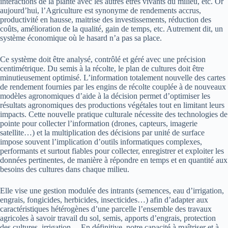
interactions de la plante avec les autres êtres vivants du milieu, etc. Or
aujourd’hui, l’Agriculture est synonyme de rendements accrus,
productivité en hausse, maitrise des investissements, réduction des
coûts, amélioration de la qualité, gain de temps, etc. Autrement dit, un
système économique où le hasard n’a pas sa place.
Ce système doit être analysé, contrôlé et géré avec une précision
centimétrique. Du semis à la récolte, le plan de cultures doit être
minutieusement optimisé. L’information totalement nouvelle des cartes
de rendement fournies par les engins de récolte couplée à de nouveaux
modèles agronomiques d’aide à la décision permet d’optimiser les
résultats agronomiques des productions végétales tout en limitant leurs
impacts. Cette nouvelle pratique culturale nécessite des technologies de
pointe pour collecter l’information (drones, capteurs, imagerie
satellite…) et la multiplication des décisions par unité de surface
impose souvent l’implication d’outils informatiques complexes,
performants et surtout fiables pour collecter, enregistrer et exploiter les
données pertinentes, de manière à répondre en temps et en quantité aux
besoins des cultures dans chaque milieu.
Elle vise une gestion modulée des intrants (semences, eau d’irrigation,
engrais, fongicides, herbicides, insecticides…) afin d’adapter aux
caractéristiques hétérogènes d’une parcelle l’ensemble des travaux
agricoles à savoir travail du sol, semis, apports d’engrais, protection
des cultures, irrigation… En définitive, notre capacité à maîtriser et à