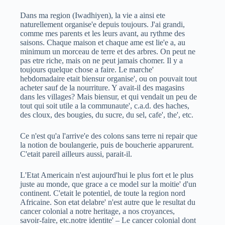
Dans ma region (Iwadhiyen), la vie a ainsi ete
naturellement organise'e depuis toujours. J'ai grandi,
comme mes parents et les leurs avant, au rythme des
saisons. Chaque maison et chaque ame est lie'e a, au
minimum un morceau de terre et des arbres. On peut ne
pas etre riche, mais on ne peut jamais chomer. Il y a
toujours quelque chose a faire. Le marche'
hebdomadaire etait biensur organise', ou on pouvait tout
acheter sauf de la nourriture. Y avait-il des magasins
dans les villages? Mais biensur, et qui vendait un peu de
tout qui soit utile a la communaute', c.a.d. des haches,
des cloux, des bougies, du sucre, du sel, cafe', the', etc.
Ce n'est qu'a l'arrive'e des colons sans terre ni repair que
la notion de boulangerie, puis de boucherie apparurent.
C'etait pareil ailleurs aussi, parait-il.
L'Etat Americain n'est aujourd'hui le plus fort et le plus
juste au monde, que grace a ce model sur la moitie' d'un
continent. C'etait le potentiel, de toute la region nord
Africaine. Son etat delabre' n'est autre que le resultat du
cancer colonial a notre heritage, a nos croyances,
savoir-faire, etc.notre identite' – Le cancer colonial dont