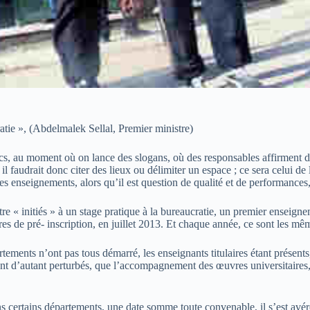
ratie », (Abdelmalek Sellal, Premier ministre)
ics, au moment où on lance des slogans, où des responsables affirment déc
, il faudrait donc citer des lieux ou délimiter un espace ; ce sera celui 
des enseignements, alors qu’il est question de qualité et de performances
tre « initiés » à un stage pratique à la bureaucratie, un premier enseign
es de pré- inscription, en juillet 2013. Et chaque année, ce sont les mê
rtements n’ont pas tous démarré, les enseignants titulaires étant présents
nt d’autant perturbés, que l’accompagnement des œuvres universitaires, 
ns certains départements, une date somme toute convenable, il s’est avér