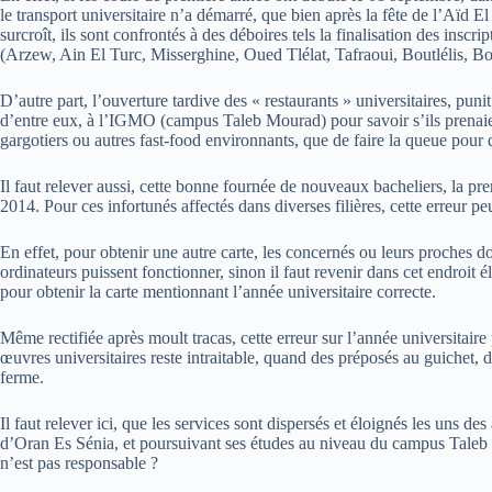
le transport universitaire n’a démarré, que bien après la fête de l’Aïd El 
surcroît, ils sont confrontés à des déboires tels la finalisation des ins
(Arzew, Ain El Turc, Misserghine, Oued Tlélat, Tafraoui, Boutlélis, Bo
D’autre part, l’ouverture tardive des « restaurants » universitaires, pu
d’entre eux, à l’IGMO (campus Taleb Mourad) pour savoir s’ils prenaien
gargotiers ou autres fast-food environnants, que de faire la queue pour
Il faut relever aussi, cette bonne fournée de nouveaux bacheliers, la pre
2014. Pour ces infortunés affectés dans diverses filières, cette erreur 
En effet, pour obtenir une autre carte, les concernés ou leurs proches do
ordinateurs puissent fonctionner, sinon il faut revenir dans cet endroit é
pour obtenir la carte mentionnant l’année universitaire correcte.
Même rectifiée après moult tracas, cette erreur sur l’année universitaire p
œuvres universitaires reste intraitable, quand des préposés au guichet, d
ferme.
Il faut relever ici, que les services sont dispersés et éloignés les uns d
d’Oran Es Sénia, et poursuivant ses études au niveau du campus Taleb M
n’est pas responsable ?