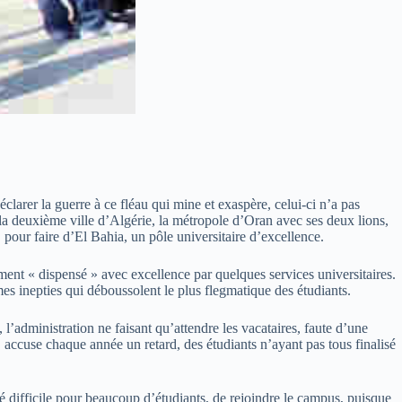
larer la guerre à ce fléau qui mine et exaspère, celui-ci n’a pas
de la deuxième ville d’Algérie, la métropole d’Oran avec ses deux lions,
, pour faire d’El Bahia, un pôle universitaire d’excellence.
ement « dispensé » avec excellence par quelques services universitaires.
mes inepties qui déboussolent le plus flegmatique des étudiants.
, l’administration ne faisant qu’attendre les vacataires, faute d’une
accuse chaque année un retard, des étudiants n’ayant pas tous finalisé
é difficile pour beaucoup d’étudiants, de rejoindre le campus, puisque