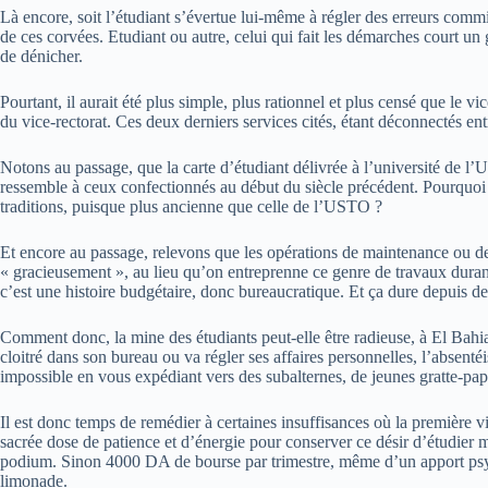
Là encore, soit l’étudiant s’évertue lui-même à régler des erreurs commises
de ces corvées. Etudiant ou autre, celui qui fait les démarches court un g
de dénicher.
Pourtant, il aurait été plus simple, plus rationnel et plus censé que le v
du vice-rectorat. Ces deux derniers services cités, étant déconnectés ent
Notons au passage, que la carte d’étudiant délivrée à l’université de l’U
ressemble à ceux confectionnés au début du siècle précédent. Pourquoi ce
traditions, puisque plus ancienne que celle de l’USTO ?
Et encore au passage, relevons que les opérations de maintenance ou de 
« gracieusement », au lieu qu’on entreprenne ce genre de travaux duran
c’est une histoire budgétaire, donc bureaucratique. Et ça dure depuis de
Comment donc, la mine des étudiants peut-elle être radieuse, à El Bahia
cloitré dans son bureau ou va régler ses affaires personnelles, l’absen
impossible en vous expédiant vers des subalternes, de jeunes gratte-papi
Il est donc temps de remédier à certaines insuffisances où la première v
sacrée dose de patience et d’énergie pour conserver ce désir d’étudier m
podium. Sinon 4000 DA de bourse par trimestre, même d’un apport psyc
limonade.