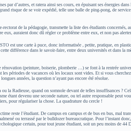
 par d’autres, et ratera ainsi ses cours, en épuisant ses énergies dans les
rand risque de se voir expédié, telle une balle de ping-pong, de services 
ice-rectorat de la pédagogie, transmette la liste des étudiants concernés, 
re eux, auraient donc dû régler ce problème entre eux, et non pas alerter
STO est une carte à puce, donc informatisée , petite, pratique, en plasti
tte différence dans le savoir-faire, entre deux universités et dans la m
rénovation (peinture, boiserie, plomberie …) se font à la rentrée unive
t les périodes de vacances où les locaux sont vides. Et si vous cherch
 longues années, la question n’ayant pas encore été résolue.
 ou la Radieuse, quand on somnole devant de telles insuffisances ? Cela
téisme étant devenu une seconde nature, ou tel autre responsable peut vo
ers, pour régulariser la chose. La quadrature du cercle !
ictime reste l’étudiant. De campus en campus et de bus en bus, mal transp
almené ou terrassé par le bulldozer bureaucratique. Pour l’instant donc,
hologique certain, pour tout jeune étudiant, soit un peu moins de 44 