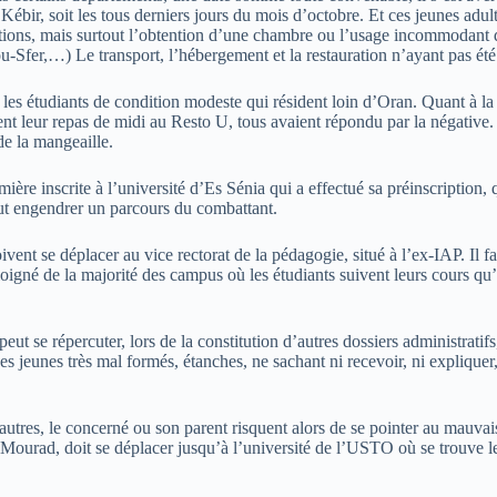
Kébir, soit les tous derniers jours du mois d’octobre. Et ces jeunes adulte
criptions, mais surtout l’obtention d’une chambre ou l’usage incommodant 
u-Sfer,…) Le transport, l’hébergement et la restauration n’ayant pas ét
nit les étudiants de condition modeste qui résident loin d’Oran. Quant à 
t leur repas de midi au Resto U, tous avaient répondu par la négative. 
 de la mangeaille.
mière inscrite à l’université d’Es Sénia qui a effectué sa préinscription
peut engendrer un parcours du combattant.
ivent se déplacer au vice rectorat de la pédagogie, situé à l’ex-IAP. Il f
loigné de la majorité des campus où les étudiants suivent leurs cours qu’i
eut se répercuter, lors de la constitution d’autres dossiers administratifs
es jeunes très mal formés, étanches, ne sachant ni recevoir, ni expliquer,
es autres, le concerné ou son parent risquent alors de se pointer au mauvai
ourad, doit se déplacer jusqu’à l’université de l’USTO où se trouve le 