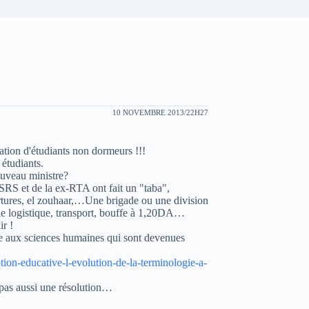
10 NOVEMBRE 2013/22H27
iation d'étudiants non dormeurs !!!
 étudiants.
ouveau ministre?
ESRS et de la ex-RTA ont fait un "taba",
ertures, el zouhaar,…Une brigade ou une division
 de logistique, transport, bouffe à 1,20DA…
ir !
le aux sciences humaines qui sont devenues
tion-educative-l-evolution-de-la-terminologie-a-
t pas aussi une résolution…