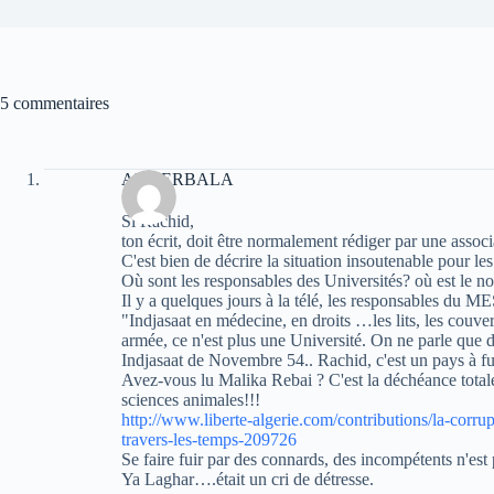
5 commentaires
Ali DERBALA
Si Rachid,
ton écrit, doit être normalement rédiger par une assoc
C'est bien de décrire la situation insoutenable pour les
Où sont les responsables des Universités? où est le n
Il y a quelques jours à la télé, les responsables du M
"Indjasaat en médecine, en droits …les lits, les couv
armée, ce n'est plus une Université. On ne parle que
Indjasaat de Novembre 54.. Rachid, c'est un pays à fu
Avez-vous lu Malika Rebai ? C'est la déchéance tota
sciences animales!!!
http://www.liberte-algerie.com/contributions/la-corrup
travers-les-temps-209726
Se faire fuir par des connards, des incompétents n'es
Ya Laghar….était un cri de détresse.