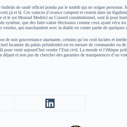
e bulletin de santé officiel pondu par le toubib qui ne soigne personne. 
ent çà et là. Ces vaincus d’avance campent et croient dans un légalisme é
e et le sot Mourad Medelci au Conseil constitutionnel, sont là pour humili
ts du système, que des faire-valoir électoraux comme ceux ayant vécu l
 vendus, qui marchandent avec la diable en contre partie de quelques 
tion de non gouvernance alarmante, certains qu’on croit lucides et intelle
actuel locataire du palais présidentiel est en mesure de commander ou d
t là pour venir aujourd’hui vendre l’Etat civil. La morale et l’éthique 
son départ et non pas de chercher des garanties de transparences d’un vote