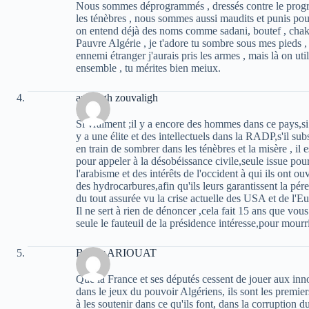
Nous sommes déprogrammés , dressés contre le prog
les ténèbres , nous sommes aussi maudits et punis pour
on entend déjà des noms comme sadani, boutef , chaki
Pauvre Algérie , je t'adore tu sombre sous mes pieds , et
ennemi étranger j'aurais pris les armes , mais là on u
ensemble , tu mérites bien meiux.
amazigh zouvaligh
Si vraiment ;il y a encore des hommes dans ce pays,si
y a une élite et des intellectuels dans la RADP,s'il su
en train de sombrer dans les ténèbres et la misère , il
pour appeler à la désobéissance civile,seule issue pour
l'arabisme et des intérêts de l'occident à qui ils ont ou
des hydrocarbures,afin qu'ils leurs garantissent la pér
du tout assurée vu la crise actuelle des USA et de l'E
Il ne sert à rien de dénoncer ,cela fait 15 ans que vo
seule le fauteuil de la présidence intéresse,pour mo
Bachir ARIOUAT
Que la France et ses députés cessent de jouer aux innoc
dans le jeux du pouvoir Algériens, ils sont les premiers
à les soutenir dans ce qu'ils font, dans la corruption du