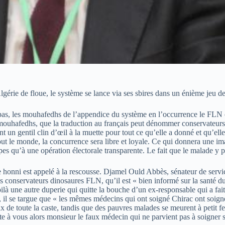
lgérie de floue, le système se lance via ses sbires dans un énième jeu d
t pas, les mouhafedhs de l’appendice du système en l’occurrence le FLN
ouhafedhs, que la traduction au français peut dénommer conservateurs, 
t un gentil clin d’œil à la muette pour tout ce qu’elle a donné et qu’el
out le monde, la concurrence sera libre et loyale. Ce qui donnera une im
es qu’à une opération électorale transparente. Le fait que le malade y pa
 honni est appelé à la rescousse. Djamel Ould Abbès, sénateur de servic
s conservateurs dinosaures FLN, qu’il est « bien informé sur la santé du 
Voilà une autre duperie qui quitte la bouche d’un ex-responsable qui a fa
é, il se targue que « les mêmes médecins qui ont soigné Chirac ont soign
ux de toute la caste, tandis que des pauvres malades se meurent à petit f
e à vous alors monsieur le faux médecin qui ne parvient pas à soigner 