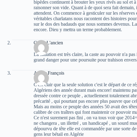
bipèdes continuent à brouter les yeux rivés au sol et 
raisonner son vide. Quant à de quoi sera fait demain, 
attendent. On commence à gesticuler sur les réserves e
véritables charlatans nous racontent des histoires pour
sur le dos des badauds que nous sommes devenus. La 
encore. Dieu y mettra un terme probablement.
Caton L'ancien
La situation est très claire, la caste au pouvoir n'a pas i
grand danger pour une poursuite pour trahison envers 
Arthur François
C'est clair que la seule solution c'est le départ de ce
Algériens des année durant mais encore! maintenu pa
dressée contre ce peuple , actuellement totalement abru
précarité , qui pourtant pas encore plus pauvre que cel
Mais au moins ce peuple des années 50 avait des têtes
calibre de ces traîtres qui font maintenir ce pouvoir m
Ce n'est surement pas fini , on va tous voir que 201
ne changera , un illettré , un handicapé , un sourd mue
dépourvu de tête elle est commandée par une sorte de pi
gens leur bétail en Algérie