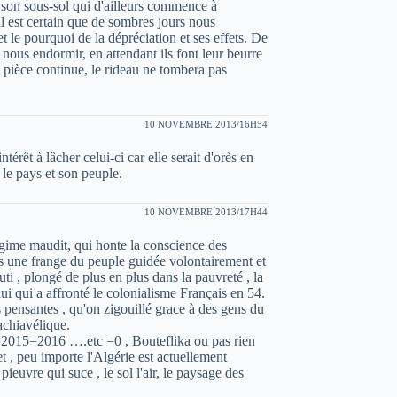
à son sous-sol qui d'ailleurs commence à
il est certain que de sombres jours nous
t le pourquoi de la dépréciation et ses effets. De
 nous endormir, en attendant ils font leur beurre
pièce continue, le rideau ne tombera pas
10 NOVEMBRE 2013/16H54
ntérêt à lâcher celui-ci car elle serait d'orès en
le pays et son peuple.
10 NOVEMBRE 2013/17H44
 régime maudit, qui honte la conscience des
s une frange du peuple guidée volontairement et
ti , plongé de plus en plus dans la pauvreté , la
ui qui a affronté le colonialisme Français en 54.
 pensantes , qu'on zigouillé grace à des gens du
achiavélique.
4=2015=2016 ….etc =0 , Bouteflika ou pas rien
t , peu importe l'Algérie est actuellement
euvre qui suce , le sol l'air, le paysage des