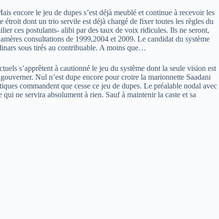
Mais encore le jeu de dupes s’est déjà meublé et continue à recevoir les
troit dont un trio servile est déjà chargé de fixer toutes les règles du
er ces postulants- alibi par des taux de voix ridicules. Ils ne seront,
es amères consultations de 1999,2004 et 2009. Le candidat du système
dinars sous tirés au contribuable. A moins que…
ctuels s’apprêtent à cautionné le jeu du système dont la seule vision est
e gouverner. Nul n’est dupe encore pour croire la marionnette Saadani
politiques commandent que cesse ce jeu de dupes. Le préalable nodal avec
 qui ne servira absolument à rien. Sauf à maintenir la caste et sa