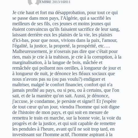
18 NOVEMBRE 2013/16H11
Je crie haut et fort ma désapprobation, pour tout ce qui
se passe dans mon pays, l'Algérie, qui a sacrifié les
meilleurs de ses fils, ces jeunes et moins jeunes qui
étaient convaincus qu'ils faisaient sacrifice de leur sang,
laissant derrière eux les plaisirs de la vie, les plaisirs
d'ici-bas, pour que nous, vivions dans la paix, l'amour,
l'égalité, la justice, la propreté, la prospérité, etc….
Malheureusement, je n'oserais pas dire que c'était pour
rien, mais je crie à la trahison, je crie à la corruption, à la
marginalisation, à la langue de bois, mâchée et
remâchée qui polluent nos oreilles, à longueur de jour et
à longueur de nuit, je dénonce les fléaux sociaux que
nous n'avons pas su (ou pas voulu?) endiguer et
maîtriser, malgré le confort financier, confort qui n'a
jamais profité au pays, ou si peu, ou à certains, que l'on
sait, et de la manière qu'on sait. Aussi, je dénonce,
j'accuse, je condamne, je persiste et signe!! Et j'espère
de tout cœur qu'un jour, viendra l'homme qui soit digne
de l'histoire de mon pays, et qui soit en mesure de
remettra le train en marche, sur la bonne voie, la voie du
progrès et de la justice, et qui soit capable de remettre
les pendules à l'heure, avant qu'il ne soit trop tard, en
investissant sur l'homme actif, l'homme aspirant à la