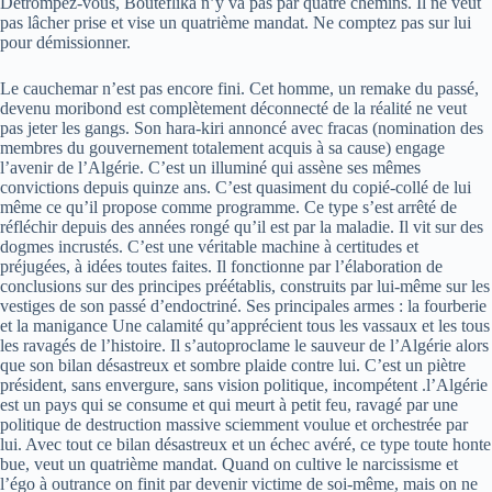
Détrompez-vous, Bouteflika n’y va pas par quatre chemins. Il ne veut
pas lâcher prise et vise un quatrième mandat. Ne comptez pas sur lui
pour démissionner.
Le cauchemar n’est pas encore fini. Cet homme, un remake du passé,
devenu moribond est complètement déconnecté de la réalité ne veut
pas jeter les gangs. Son hara-kiri annoncé avec fracas (nomination des
membres du gouvernement totalement acquis à sa cause) engage
l’avenir de l’Algérie. C’est un illuminé qui assène ses mêmes
convictions depuis quinze ans. C’est quasiment du copié-collé de lui
même ce qu’il propose comme programme. Ce type s’est arrêté de
réfléchir depuis des années rongé qu’il est par la maladie. Il vit sur des
dogmes incrustés. C’est une véritable machine à certitudes et
préjugées, à idées toutes faites. Il fonctionne par l’élaboration de
conclusions sur des principes préétablis, construits par lui-même sur les
vestiges de son passé d’endoctriné. Ses principales armes : la fourberie
et la manigance Une calamité qu’apprécient tous les vassaux et les tous
les ravagés de l’histoire. Il s’autoproclame le sauveur de l’Algérie alors
que son bilan désastreux et sombre plaide contre lui. C’est un piètre
président, sans envergure, sans vision politique, incompétent .l’Algérie
est un pays qui se consume et qui meurt à petit feu, ravagé par une
politique de destruction massive sciemment voulue et orchestrée par
lui. Avec tout ce bilan désastreux et un échec avéré, ce type toute honte
bue, veut un quatrième mandat. Quand on cultive le narcissisme et
l’égo à outrance on finit par devenir victime de soi-même, mais on ne