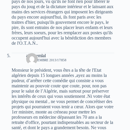
pays de nos jours, vu qu'ils ne font rien pour libérer le
pays du joug et de la dictature intérieur et le laissant aux
mains des services étrangers qui imposent les dirigeants
du pays encore aujourd'hui, ils font paris avec les
traitres d'hier, puisqu'ils gouvernent encore le pays, le
pire, ils sont entrains de nos placer leurs enfants et leurs
frères, leurs soeurs, pour les remplacer aux postes qu'ils
occupent aujourd'hui avec la bénédiction des membres
de l'O.T.A.N..
ali chemlal
10 NOVEMBRE 2013/17H58
Monsieur le président, vous êtes a la tête de l'Etat
algérien depuis 15 longues années ,ayez au moins la
pudeur, d’arrêter cette comédie qui consiste a vous
maintenir au pouvoir coute que coute, pour, non pas
pour le salut de l’Algérie, mais surtout pour préserver
les intérêts de ceux qui vous soutiennent .Ni votre état
physique ou mental , ne vous permet de concrétiser des
projets qui pourraient vous tenir a cœur. Alors que votre
1er ministre, monte au créneau pour mettre les
professeurs en médecine dépassant les 70 ans a la
retraite d'office, pourtant indispensables au secteur de la
santé, et dont le pays a grandement besoin. Ne vous