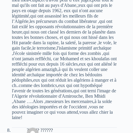
mal qu'ils ont fait au pays d'Abane,;eux qui ont pris le
pays en otage depuis 1962, eux qui n'ont aucune
légitimité,qui ont assassiné les meilleurs fils de
l’Algérie,les précurseurs du combat libérateur ,qui ont
fait exilé les opposants révolutionnaires de la première
heure,qui nous ont classé les derniers de la planète dans
toutes les bonnes choses, et qui nous ont hissé dans les
Hit parade dans la rapine, la saleté, la paresse ,le vole, le
gain facile,le terrorisme,l'islamisme primitif archaïque
,l'école sinistrée mille fois qui forme des zombis ,qui
n'ont jamais reffléchi, car Mohamed et ses khoulafas ont
reffléchi pour eux depuis 16 siècles,eux qui ont aliéné le
peuple algérien amazigh,à qui ils veulent coller une
identité archaïque importée de chez les bédouins
pédophiles,eux qui ont réduit les algériens à manger et à
ch..comme des lombrics,eux qui ont hypothéqué
l'avenir de toutes les générations,qui ont terni l'image de
l'Algerie révolutionnaire d'Amirouche, Ben Mhidi
,Abane ….Alors ,messieurs les mercenaires,à la solde
des idéologies importées et de l'occident ,vous ne
pouvez imaginer ce qui vous attend,vous allez chier la
laine!
?????? ??????