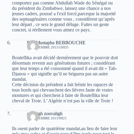
comportez pas comme Abdullah Wade du Sénégal ou
du président du Zimbabwe, laissez une chance a nos
jeunes cadres, poussé a l'exil forcé,parceque la majorité
des septuagénaires comme vous , considèrent qu’après
leur départ , ce sera le grand déluge. Faites un geste
concret, si réellement vous aimez ce pays.
Bey Mustapha BEBBOUCHE
11 NOVEMBRE 2013/10H35
Bouteflika avait décidé dernièrement que le pouvoir doit
désormais revenir aux générations futures ; considérant
que leur temps a été consommé quand il avait dit « Tab-
Djanou » qui signifie qu’il ne briguera pas un autre
mandat.
Cette décision du président a fait frémir les rapaces de
tous bords qui chevauchent des lièvres faute de vraies
montures et qui cherchent à faire de Bouteflika leur
cheval de Troie. L’ Algérie n’est pas la ville de Troie !
amazigh zouvaligh
12 NOVEMBRE 2013/9H21
Ils osent parler de quatrième mandat,au lieu de faire leur
méa mea-culpa,et d'avoir peur d’être jugés,pour tout le