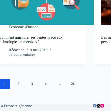
Economie-Finance
Comment améliorer ses ventes grâce aux
Les mo
technologies immersives ?
perspe
Rédaction
9 mai 2019
73 commentaires
1
2
3
4
…
26
La Presse Algérienne