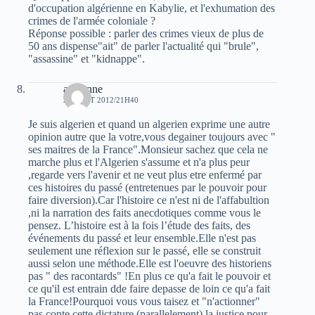
d'occupation algérienne en Kabylie, et l'exhumation des
crimes de l'armée coloniale ?
Réponse possible : parler des crimes vieux de plus de
50 ans dispense"ait" de parler l'actualité qui "brule",
"assassine" et "kidnappe".
avicenne
29 AOÛT 2012/21H40
Je suis algerien et quand un algerien exprime une autre
opinion autre que la votre,vous degainer toujours avec "
ses maitres de la France".Monsieur sachez que cela ne
marche plus et l'Algerien s'assume et n'a plus peur
,regarde vers l'avenir et ne veut plus etre enfermé par
ces histoires du passé (entretenues par le pouvoir pour
faire diversion).Car l'histoire ce n'est ni de l'affabultion
,ni la narration des faits anecdotiques comme vous le
pensez. L’histoire est à la fois l’étude des faits, des
événements du passé et leur ensemble.Elle n'est pas
seulement une réflexion sur le passé, elle se construit
aussi selon une méthode.Elle est l'oeuvre des historiens
pas " des racontards" !En plus ce qu'a fait le pouvoir et
ce qu'il est entrain dde faire depasse de loin ce qu'a fait
la France!Pourquoi vous vous taisez et "n'actionner"
pas conte cette dictature (parallelement) la justice pour