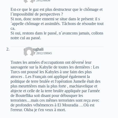
20 AOÛT 2012/8H58
Est-ce que le gaz est plus destructeur que le chômage et
l´impossibilité de perspectives ?
Si non, donc notre ennemi se situe dans le présent: il s
´appelle chômage et assimilés. Tâchons de résoudre tout
ca.
Si oui, restons dans le passé, n´avancons jamais, collons
notre cul au passé.
ali Foughali
20 AOÛT 2012/19H45
Toutes les armées d'occupationn ont déversé leur
sauvagerie sur la Kabylie de toutes les dernières : Les
Turcs ont poussé les Kabyles à une faim des plus
atroces . Les Français ont appliqué également la
politique de terre brulée et l'opération Jumelle était des
plus meurtrières mais la plus forte , machiavelique et
abjecte et celle de la terre brulée appliquée par l'armée
de Bouteflika soit disant pour débusquer les
terroristes…mais ces mêmes terroristes sont reçu avec
de profondes véhémences à El Mouradia …Où est
l'erreur. Okba je t'en veux à mort.