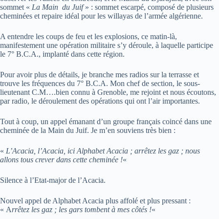
sommet «
La Main du Juif
» : sommet escarpé, composé de plusieurs
cheminées et repaire idéal pour les willayas de l’armée algérienne.
A entendre les coups de feu et les explosions, ce matin-là,
manifestement une opération militaire s’y déroule, à laquelle participe
le 7° B.C.A., implanté dans cette région.
Pour avoir plus de détails, je branche mes radios sur la terrasse et
trouve les fréquences du 7° B.C.A. Mon chef de section, le sous-
lieutenant C.M….bien connu à Grenoble, me rejoint et nous écoutons,
par radio, le déroulement des opérations qui ont l’air importantes.
Tout à coup, un appel émanant d’un groupe français coincé dans une
cheminée de la Main du Juif. Je m’en souviens très bien :
«
L’Acacia, l’Acacia, ici Alphabet Acacia ; arrêtez les gaz ; nous
allons tous crever dans cette cheminée !
«
Silence à l’Etat-major de l’Acacia.
Nouvel appel de Alphabet Acacia plus affolé et plus pressant :
« A
rrêtez les gaz ; les gars tombent à mes côtés !
«