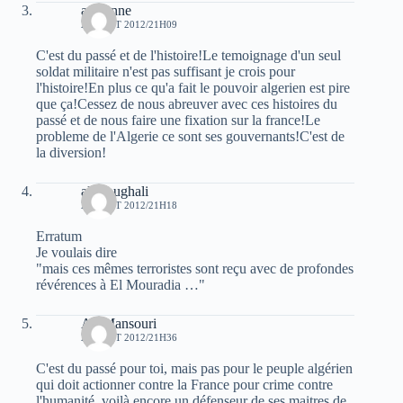
avicenne
20 AOÛT 2012/21H09
C'est du passé et de l'histoire!Le temoignage d'un seul
soldat militaire n'est pas suffisant je crois pour
l'histoire!En plus ce qu'a fait le pouvoir algerien est pire
que ça!Cessez de nous abreuver avec ces histoires du
passé et de nous faire une fixation sur la france!Le
probleme de l'Algerie ce sont ses gouvernants!C'est de
la diversion!
ali Foughali
20 AOÛT 2012/21H18
Erratum
Je voulais dire
"mais ces mêmes terroristes sont reçu avec de profondes
révérences à El Mouradia …"
Ali Mansouri
20 AOÛT 2012/21H36
C'est du passé pour toi, mais pas pour le peuple algérien
qui doit actionner contre la France pour crime contre
l'humanité, voilà encore un défenseur de ses maitres de