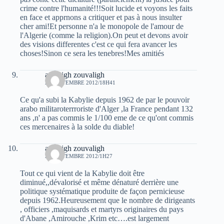
crime contre l'humanité!!!Soit lucide et voyons les faits
en face et apprnons a critiquer et pas à nous insulter
cher ami!Et personne n'a le monopole de l'amour de
l'Algerie (comme la religion).On peut et devons avoir
des visions differentes c'est ce qui fera avancer les
choses!Sinon ce sera les tenebres!Mes amitiés
amazigh zouvaligh
21 SEPTEMBRE 2012/18H41
Ce qu'a subi la Kabylie depuis 1962 de par le pouvoir
arabo militaroterrroriste d'Alger ,la France pendant 132
ans ,n' a pas commis le 1/100 eme de ce qu'ont commis
ces mercenaires à la solde du diable!
amazigh zouvaligh
28 SEPTEMBRE 2012/1H27
Tout ce qui vient de la Kabylie doit être
diminué,,dévalorisé et même dénaturé derrière une
politique systématique produite de façon pernicieuse
depuis 1962.Heureusement que le nombre de dirigeants
, officiers ,maquisards et martyrs originaires du pays
d'Abane ,Amirouche ,Krim etc….est largement