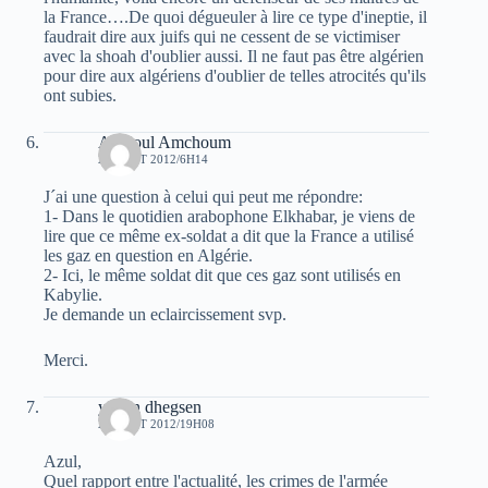
la France….De quoi dégueuler à lire ce type d'ineptie, il
faudrait dire aux juifs qui ne cessent de se victimiser
avec la shoah d'oublier aussi. Il ne faut pas être algérien
pour dire aux algériens d'oublier de telles atrocités qu'ils
ont subies.
Aghioul Amchoum
21 AOÛT 2012/6H14
J´ai une question à celui qui peut me répondre:
1- Dans le quotidien arabophone Elkhabar, je viens de
lire que ce même ex-soldat a dit que la France a utilisé
les gaz en question en Algérie.
2- Ici, le même soldat dit que ces gaz sont utilisés en
Kabylie.
Je demande un eclaircissement svp.
Merci.
yiwen dhegsen
21 AOÛT 2012/19H08
Azul,
Quel rapport entre l'actualité, les crimes de l'armée