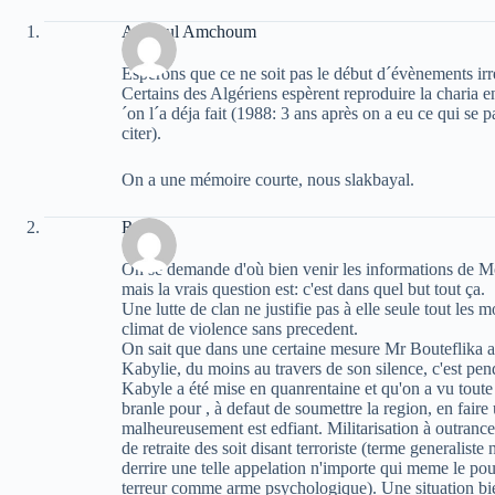
Aghioul Amchoum
Espérons que ce ne soit pas le début d´évènements i
Certains des Algériens espèrent reproduire la charia 
´on l´a déja fait (1988: 3 ans après on a eu ce qui se 
citer).
On a une mémoire courte, nous slakbayal.
Rabah
On se demande d'où bien venir les informations de 
mais la vrais question est: c'est dans quel but tout ça.
Une lutte de clan ne justifie pas à elle seule tout les
climat de violence sans precedent.
On sait que dans une certaine mesure Mr Bouteflika a 
Kabylie, du moins au travers de son silence, c'est pe
Kabyle a été mise en quanrentaine et qu'on a vu toute
branle pour , à defaut de soumettre la region, en faire 
malheureusement est edfiant. Militarisation à outrance d
de retraite des soit disant terroriste (terme generaliste
derrire une telle appelation n'importe qui meme le pou
terreur comme arme psychologique). Une situation bien