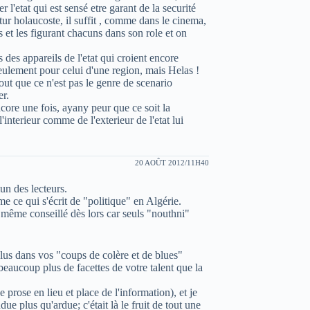
 l'etat qui est sensé etre garant de la securité
utur holaucoste, il suffit , comme dans le cinema,
s et les figurant chacuns dans son role et on
s des appareils de l'etat qui croient encore
seulement pour celui d'une region, mais Helas !
out que ce n'est pas le genre de scenario
er.
ore une fois, ayany peur que ce soit la
'interieur comme de l'exterieur de l'etat lui
20 AOÛT 2012/11H40
un des lecteurs.
e ce qui s'écrit de "politique" en Algérie.
s même conseillé dès lors car seuls "nouthni"
lus dans vos "coups de colère et de blues"
beaucoup plus de facettes de votre talent que la
prose en lieu et place de l'information), et je
ue plus qu'ardue; c'était là le fruit de tout une