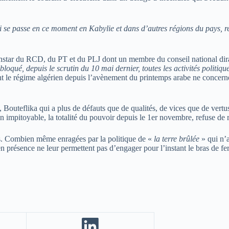
i se passe en ce moment en Kabylie et dans d’autres régions du pays, 
 l’instar du RCD, du PT et du PLJ dont un membre du conseil national di
loqué, depuis le scrutin du 10 mai dernier, toutes les activités politiqu
ent le régime algérien depuis l’avènement du printemps arabe ne concerne
 Bouteflika qui a plus de défauts que de qualités, de vices que de vertus,
 impitoyable, la totalité du pouvoir depuis le 1er novembre, refuse de re
es. Combien même enragées par la politique de «
la terre brûlée
» qui n’a
n présence ne leur permettent pas d’engager pour l’instant le bras de fe