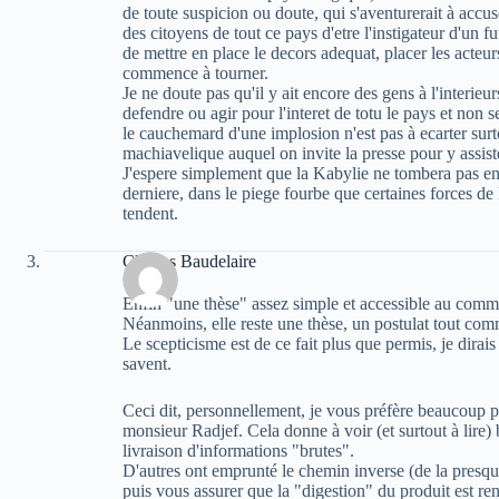
de toute suspicion ou doute, qui s'aventurerait à accuser
des citoyens de tout ce pays d'etre l'instigateur d'un f
de mettre en place le decors adequat, placer les acteur
commence à tourner.
Je ne doute pas qu'il y ait encore des gens à l'interieur
defendre ou agir pour l'interet de totu le pays et non 
le cauchemard d'une implosion n'est pas à ecarter surt
machiavelique auquel on invite la presse pour y assist
J'espere simplement que la Kabylie ne tombera pas enc
derniere, dans le piege fourbe que certaines forces de l
tendent.
Charles Baudelaire
Enfin "une thèse" assez simple et accessible au comm
Néanmoins, elle reste une thèse, un postulat tout comm
Le scepticisme est de ce fait plus que permis, je dirai
savent.
Ceci dit, personnellement, je vous préfère beaucoup p
monsieur Radjef. Cela donne à voir (et surtout à lire) 
livraison d'informations "brutes".
D'autres ont emprunté le chemin inverse (de la presque 
puis vous assurer que la "digestion" du produit est rend