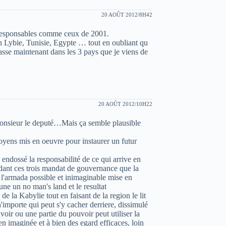
20 AOÛT 2012/8H42
rresponsables comme ceux de 2001.
en Lybie, Tunisie, Egypte … tout en oubliant qu
passe maintenant dans les 3 pays que je viens de
20 AOÛT 2012/10H22
Monsieur le deputé…Mais ça semble plausible
 moyens mis en oeuvre pour instaurer un futur
endossé la responsabilité de ce qui arrive en
ndant ces trois mandat de gouvernance que la
 l'armada possible et inimaginable mise en
une un no man's land et le resultat
e la Kabylie tout en faisant de la region le lit
 n'importe qui peut s'y cacher derriere, dissimulé
voir ou une partie du pouvoir peut utiliser la
 imaginée et à bien des egard efficaces, loin