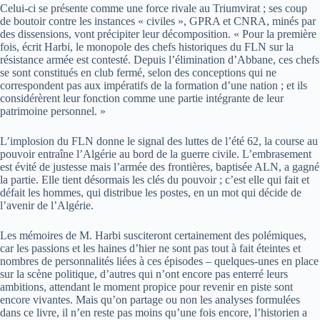
Celui-ci se présente comme une force rivale au Triumvirat ; ses coup
de boutoir contre les instances « civiles », GPRA et CNRA, minés par
des dissensions, vont précipiter leur décomposition. « Pour la première
fois, écrit Harbi, le monopole des chefs historiques du FLN sur la
résistance armée est contesté. Depuis l’élimination d’Abbane, ces chefs
se sont constitués en club fermé, selon des conceptions qui ne
correspondent pas aux impératifs de la formation d’une nation ; et ils
considérèrent leur fonction comme une partie intégrante de leur
patrimoine personnel. »
L’implosion du FLN donne le signal des luttes de l’été 62, la course au
pouvoir entraîne l’Algérie au bord de la guerre civile. L’embrasement
est évité de justesse mais l’armée des frontières, baptisée ALN, a gagné
la partie. Elle tient désormais les clés du pouvoir ; c’est elle qui fait et
défait les hommes, qui distribue les postes, en un mot qui décide de
l’avenir de l’Algérie.
Les mémoires de M. Harbi susciteront certainement des polémiques,
car les passions et les haines d’hier ne sont pas tout à fait éteintes et
nombres de personnalités liées à ces épisodes – quelques-unes en place
sur la scène politique, d’autres qui n’ont encore pas enterré leurs
ambitions, attendant le moment propice pour revenir en piste sont
encore vivantes. Mais qu’on partage ou non les analyses formulées
dans ce livre, il n’en reste pas moins qu’une fois encore, l’historien a