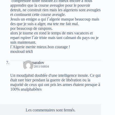
´comprendre notre histoire.Et mieux encore a´nous
apprendre que la course aveuglee pour le pouvoir
detruit, ne construit rien mais les algeriens sont aveugles
et continuent cette course aveugle.
Jesuis un emigre a qui l´algerie manque beaucoup mais
des que je suis a alger, ma tete me fait mal.
por beaucoup de raispons.
alors je tourne en rond le temps de mes vacances et
repart rspirer l´air triste mais tant calmant du pays ou je
suis maintenant.
l´Algerie merite mieux.bon courage !
mouloud tekfi
zinouparalov
14 JUIN 2011/16H16
Un moudjahid doublée d'une intelligence inouïe. Ce qui
était rare hier pendant la guerre de libération ou la
majorité de ceux qui ont pris les armes étaient presque à
100% analphabètes
Les commentaires sont fermés.