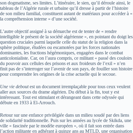
son dogmatisme, ses limites. L’itinéraire, le sien, qu’il déroule ainsi, le
tableau de l’Algérie rurale et urbaine qu’il dresse à partir de l’histoire
de son milieu familial, constituent autant de matériaux pour accéder à «
la compréhension interne » d’une société.
L’autre objectif assigné à sa démarche est de tenter de « rendre
intelligible le présent de la société algérienne », en pointant du doigt les
question cruciales parmi laquelle celle du statut de la religion dans la
sphère politique, éludées ou escamotées par les forces nationales
dominantes, les fractions hégémoniques, engagées dans le combat
anticolonialiste. Car, on l’aura compris, ce militant « passé des couloirs
du pouvoir aux cellules des prisons et aux froideurs de l’exil » n’en
finit pas de s’interroger sur l’avenir de son pays, de fouiller son histoire
pour comprendre les origines de la crise actuelle qui le secoue.
Une vie debout
est un document irremplaçable pour tous ceux veulent
aller aux sources du drame algérien. Du début à la fin, tout y est
intéressant. Tout est stimulant et dérangeant dans cette odyssée qui
débute en 1933 à El-Arrouch.
Retour sur une enfance privilégiée dans un milieu soudé par des liens
de solidarité traditionnelle. Puis sur les années au lycée de Skikda, une
ville « fascinée par le modèle européen », où il fait son entrée dans
l’action militante en adhérant à quinze ans au MTLD, une organisation