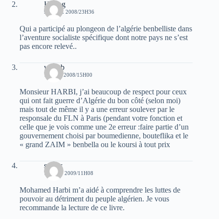
Harrag
9 AVRIL 2008/23H36
Qui a participé au plongeon de l’algérie benbelliste dans
l’aventure socialiste spécifique dont notre pays ne s’est
pas encore relevé..
wahab
12 MAI 2008/15H00
Monsieur HARBI, j’ai beaucoup de respect pour ceux
qui ont fait guerre d’Algérie du bon côté (selon moi)
mais tout de même il y a une erreur soulever par le
responsale du FLN à Paris (pendant votre fonction et
celle que je vois comme une 2e erreur :faire partie d’un
gouvernement choisi par boumedienne, bouteflika et le
« grand ZAIM » benbella ou le koursi à tout prix
sercer
7 AOÛT 2009/11H08
Mohamed Harbi m’a aidé à comprendre les luttes de
pouvoir au détriment du peuple algérien. Je vous
recommande la lecture de ce livre.