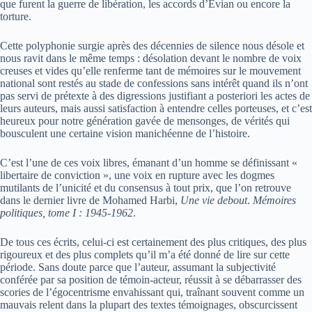
que furent la guerre de libération, les accords d’Evian ou encore la
torture.
Cette polyphonie surgie après des décennies de silence nous désole et
nous ravit dans le même temps : désolation devant le nombre de voix
creuses et vides qu’elle renferme tant de mémoires sur le mouvement
national sont restés au stade de confessions sans intérêt quand ils n’ont
pas servi de prétexte à des digressions justifiant a posteriori les actes de
leurs auteurs, mais aussi satisfaction à entendre celles porteuses, et c’est
heureux pour notre génération gavée de mensonges, de vérités qui
bousculent une certaine vision manichéenne de l’histoire.
C’est l’une de ces voix libres, émanant d’un homme se définissant «
libertaire de conviction », une voix en rupture avec les dogmes
mutilants de l’unicité et du consensus à tout prix, que l’on retrouve
dans le dernier livre de Mohamed Harbi,
Une vie debout
.
Mémoires
politiques, tome I : 1945-1962
.
De tous ces écrits, celui-ci est certainement des plus critiques, des plus
rigoureux et des plus complets qu’il m’a été donné de lire sur cette
période. Sans doute parce que l’auteur, assumant la subjectivité
conférée par sa position de témoin-acteur, réussit à se débarrasser des
scories de l’égocentrisme envahissant qui, traînant souvent comme un
mauvais relent dans la plupart des textes témoignages, obscurcissent