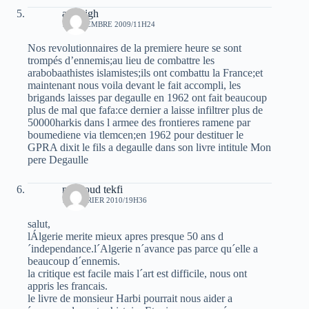
amazigh
1 SEPTEMBRE 2009/11H24
Nos revolutionnaires de la premiere heure se sont
trompés d’ennemis;au lieu de combattre les
arabobaathistes islamistes;ils ont combattu la France;et
maintenant nous voila devant le fait accompli, les
brigands laisses par degaulle en 1962 ont fait beaucoup
plus de mal que fafa:ce dernier a laisse infiltrer plus de
50000harkis dans l armee des frontieres ramene par
boumediene via tlemcen;en 1962 pour destituer le
GPRA dixit le fils a degaulle dans son livre intitule Mon
pere Degaulle
mouloud tekfi
16 FÉVRIER 2010/19H36
salut,
lÁlgerie merite mieux apres presque 50 ans d
´independance.l´Algerie n´avance pas parce qu´elle a
beaucoup d´ennemis.
la critique est facile mais l´art est difficile, nous ont
appris les francais.
le livre de monsieur Harbi pourrait nous aider a