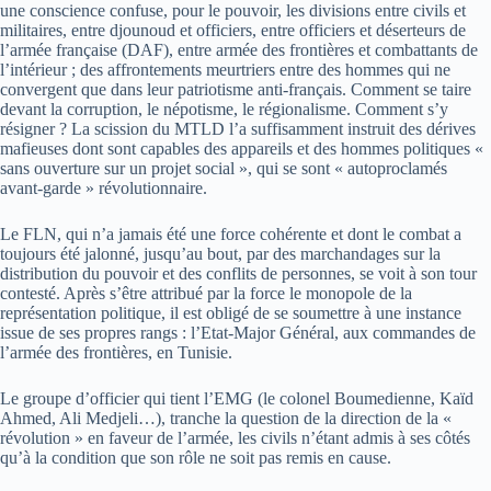
une conscience confuse, pour le pouvoir, les divisions entre civils et
militaires, entre djounoud et officiers, entre officiers et déserteurs de
l’armée française (DAF), entre armée des frontières et combattants de
l’intérieur ; des affrontements meurtriers entre des hommes qui ne
convergent que dans leur patriotisme anti-français. Comment se taire
devant la corruption, le népotisme, le régionalisme. Comment s’y
résigner ? La scission du MTLD l’a suffisamment instruit des dérives
mafieuses dont sont capables des appareils et des hommes politiques «
sans ouverture sur un projet social », qui se sont « autoproclamés
avant-garde » révolutionnaire.
Le FLN, qui n’a jamais été une force cohérente et dont le combat a
toujours été jalonné, jusqu’au bout, par des marchandages sur la
distribution du pouvoir et des conflits de personnes, se voit à son tour
contesté. Après s’être attribué par la force le monopole de la
représentation politique, il est obligé de se soumettre à une instance
issue de ses propres rangs : l’Etat-Major Général, aux commandes de
l’armée des frontières, en Tunisie.
Le groupe d’officier qui tient l’EMG (le colonel Boumedienne, Kaïd
Ahmed, Ali Medjeli…), tranche la question de la direction de la «
révolution » en faveur de l’armée, les civils n’étant admis à ses côtés
qu’à la condition que son rôle ne soit pas remis en cause.