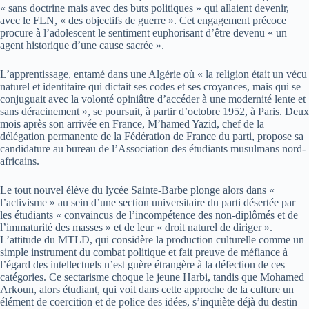
« sans doctrine mais avec des buts politiques » qui allaient devenir,
avec le FLN, « des objectifs de guerre ». Cet engagement précoce
procure à l’adolescent le sentiment euphorisant d’être devenu « un
agent historique d’une cause sacrée ».
L’apprentissage, entamé dans une Algérie où « la religion était un vécu
naturel et identitaire qui dictait ses codes et ses croyances, mais qui se
conjuguait avec la volonté opiniâtre d’accéder à une modernité lente et
sans déracinement », se poursuit, à partir d’octobre 1952, à Paris. Deux
mois après son arrivée en France, M’hamed Yazid, chef de la
délégation permanente de la Fédération de France du parti, propose sa
candidature au bureau de l’Association des étudiants musulmans nord-
africains.
Le tout nouvel élève du lycée Sainte-Barbe plonge alors dans «
l’activisme » au sein d’une section universitaire du parti désertée par
les étudiants « convaincus de l’incompétence des non-diplômés et de
l’immaturité des masses » et de leur « droit naturel de diriger ».
L’attitude du MTLD, qui considère la production culturelle comme un
simple instrument du combat politique et fait preuve de méfiance à
l’égard des intellectuels n’est guère étrangère à la défection de ces
catégories. Ce sectarisme choque le jeune Harbi, tandis que Mohamed
Arkoun, alors étudiant, qui voit dans cette approche de la culture un
élément de coercition et de police des idées, s’inquiète déjà du destin