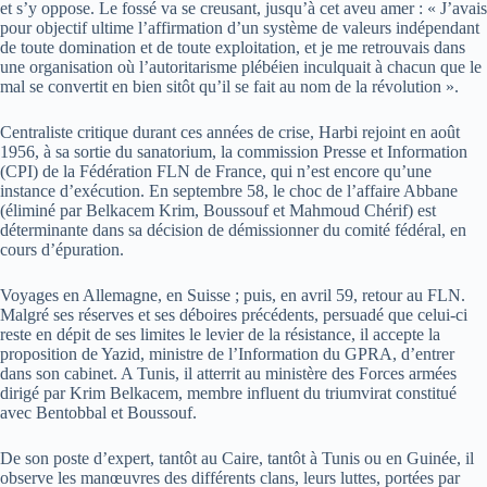
et s’y oppose. Le fossé va se creusant, jusqu’à cet aveu amer : « J’avais
pour objectif ultime l’affirmation d’un système de valeurs indépendant
de toute domination et de toute exploitation, et je me retrouvais dans
une organisation où l’autoritarisme plébéien inculquait à chacun que le
mal se convertit en bien sitôt qu’il se fait au nom de la révolution ».
Centraliste critique durant ces années de crise, Harbi rejoint en août
1956, à sa sortie du sanatorium, la commission Presse et Information
(CPI) de la Fédération FLN de France, qui n’est encore qu’une
instance d’exécution. En septembre 58, le choc de l’affaire Abbane
(éliminé par Belkacem Krim, Boussouf et Mahmoud Chérif) est
déterminante dans sa décision de démissionner du comité fédéral, en
cours d’épuration.
Voyages en Allemagne, en Suisse ; puis, en avril 59, retour au FLN.
Malgré ses réserves et ses déboires précédents, persuadé que celui-ci
reste en dépit de ses limites le levier de la résistance, il accepte la
proposition de Yazid, ministre de l’Information du GPRA, d’entrer
dans son cabinet. A Tunis, il atterrit au ministère des Forces armées
dirigé par Krim Belkacem, membre influent du triumvirat constitué
avec Bentobbal et Boussouf.
De son poste d’expert, tantôt au Caire, tantôt à Tunis ou en Guinée, il
observe les manœuvres des différents clans, leurs luttes, portées par