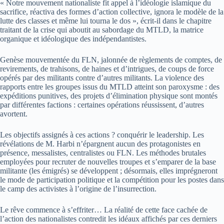
« Notre mouvement nationaliste fit appel à l’idéologie islamique du
sacrifice, réactiva des formes d’action collective, ignora le modèle de la
lutte des classes et même lui tourna le dos », écrit-il dans le chapitre
traitant de la crise qui aboutit au sabordage du MTLD, la matrice
organique et idéologique des indépendantistes.
Genèse mouvementée du FLN, jalonnée de règlements de comptes, de
revirements, de trahisons, de haines et d’intrigues, de coups de force
opérés par des militants contre d’autres militants. La violence des
rapports entre les groupes issus du MTLD atteint son paroxysme : des
expéditions punitives, des projets d’élimination physique sont montés
par différentes factions : certaines opérations réussissent, d’autres
avortent.
Les objectifs assignés à ces actions ? conquérir le leadership. Les
révélations de M. Harbi n’épargnent aucun des protagonistes en
présence, messalistes, centralistes ou FLN. Les méthodes brutales
employées pour recruter de nouvelles troupes et s’emparer de la base
militante (les émigrés) se développent ; désormais, elles imprégneront
le mode de participation politique et la compétition pour les postes dans
le camp des activistes à l’origine de l’insurrection.
Le rêve commence à s’effriter… La réalité de cette face cachée de
l’action des nationalistes contredit les idéaux affichés par ces derniers