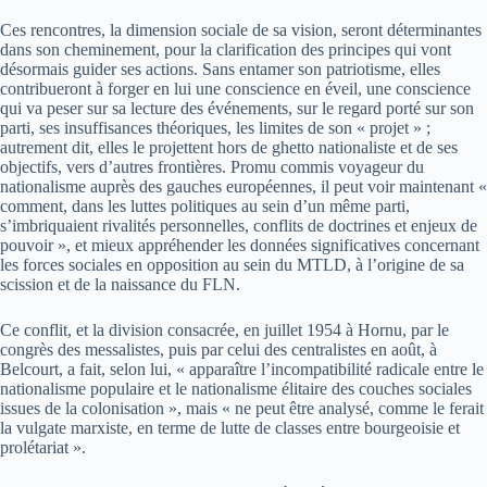
Ces rencontres, la dimension sociale de sa vision, seront déterminantes
dans son cheminement, pour la clarification des principes qui vont
désormais guider ses actions. Sans entamer son patriotisme, elles
contribueront à forger en lui une conscience en éveil, une conscience
qui va peser sur sa lecture des événements, sur le regard porté sur son
parti, ses insuffisances théoriques, les limites de son « projet » ;
autrement dit, elles le projettent hors de ghetto nationaliste et de ses
objectifs, vers d’autres frontières. Promu commis voyageur du
nationalisme auprès des gauches européennes, il peut voir maintenant «
comment, dans les luttes politiques au sein d’un même parti,
s’imbriquaient rivalités personnelles, conflits de doctrines et enjeux de
pouvoir », et mieux appréhender les données significatives concernant
les forces sociales en opposition au sein du MTLD, à l’origine de sa
scission et de la naissance du FLN.
Ce conflit, et la division consacrée, en juillet 1954 à Hornu, par le
congrès des messalistes, puis par celui des centralistes en août, à
Belcourt, a fait, selon lui, « apparaître l’incompatibilité radicale entre le
nationalisme populaire et le nationalisme élitaire des couches sociales
issues de la colonisation », mais « ne peut être analysé, comme le ferait
la vulgate marxiste, en terme de lutte de classes entre bourgeoisie et
prolétariat ».