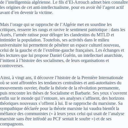
de l’intelligentsia algérienne. Le fils d’El-Arrouch admet bien connaître
les origines de cet anti-intellectualisme, pour en avoir été l’agent actif
avant d’en devenir la victime.
Mais l’orage qui se rapproche de l’Algérie met en sourdine les
critiques, resserre les rangs et ravive le sentiment patriotique : dans les
Aurès, l’armée ratisse pour déloger les clandestins du MTLD et
intimider la population. Toutefois, ses activités dans le milieu
universitaire lui permettent de pénétrer un espace culturel nouveau,
celui de la gauche et de l’extrême-gauche françaises. Les échanges et
les lectures que lui propose Daniel Guérin, un intellectuel anarchiste,
l’initient à l’histoire des socialismes, de leurs organisations et
controverses.
Ainsi, à vingt ans, il découvre l’histoire de la Première Internationale
où se sont affrontées les tendances centralistes et anti-autoritaires du
mouvements ouvrier, étudie la théorie de la révolution permanente,
puis rencontre les thèses de Socialisme et Barbarie. Ses yeux s’ouvrent
enfin sur le monde qui l’entoure, ses analyses s’affinent, des horizons
théoriques nouveaux s’offrent à lui. Il se rapproche du marxisme. Sa
sympathique déclarée pour la théorie marxiste lui vaudra bientôt la
méfiance des communistes (« à leurs yeux celui qui usait de l’analyse
marxiste sans être inféodé au PCF sentait le soufre ») et de ses
compagnons.