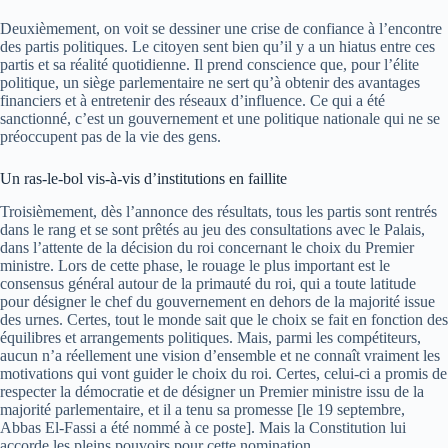
Deuxièmement, on voit se dessiner une crise de confiance à l’encontre
des partis politiques. Le citoyen sent bien qu’il y a un hiatus entre ces
partis et sa réalité quotidienne. Il prend conscience que, pour l’élite
politique, un siège parlementaire ne sert qu’à obtenir des avantages
financiers et à entretenir des réseaux d’influence. Ce qui a été
sanctionné, c’est un gouvernement et une politique nationale qui ne se
préoccupent pas de la vie des gens.
Un ras-le-bol vis-à-vis d’institutions en faillite
Troisièmement, dès l’annonce des résultats, tous les partis sont rentrés
dans le rang et se sont prêtés au jeu des consultations avec le Palais,
dans l’attente de la décision du roi concernant le choix du Premier
ministre. Lors de cette phase, le rouage le plus important est le
consensus général autour de la primauté du roi, qui a toute latitude
pour désigner le chef du gouvernement en dehors de la majorité issue
des urnes. Certes, tout le monde sait que le choix se fait en fonction des
équilibres et arrangements politiques. Mais, parmi les compétiteurs,
aucun n’a réellement une vision d’ensemble et ne connaît vraiment les
motivations qui vont guider le choix du roi. Certes, celui-ci a promis de
respecter la démocratie et de désigner un Premier ministre issu de la
majorité parlementaire, et il a tenu sa promesse [le 19 septembre,
Abbas El-Fassi a été nommé à ce poste]. Mais la Constitution lui
accorde les pleins pouvoirs pour cette nomination.