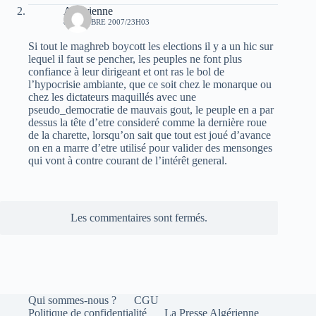
Algerienne
8 OCTOBRE 2007/23H03
Si tout le maghreb boycott les elections il y a un hic sur
lequel il faut se pencher, les peuples ne font plus
confiance à leur dirigeant et ont ras le bol de
l’hypocrisie ambiante, que ce soit chez le monarque ou
chez les dictateurs maquillés avec une
pseudo_democratie de mauvais gout, le peuple en a par
dessus la tête d’etre consideré comme la dernière roue
de la charette, lorsqu’on sait que tout est joué d’avance
on en a marre d’etre utilisé pour valider des mensonges
qui vont à contre courant de l’intérêt general.
Les commentaires sont fermés.
Qui sommes-nous ?
CGU
Politique de confidentialité
La Presse Algérienne