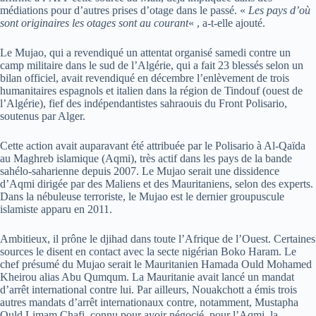
médiations pour d’autres prises d’otage dans le passé. «
Les pays d’où
sont originaires les otages sont au courant
« , a-t-elle ajouté.
Le Mujao, qui a revendiqué un attentat organisé samedi contre un
camp militaire dans le sud de l’Algérie, qui a fait 23 blessés selon un
bilan officiel, avait revendiqué en décembre l’enlèvement de trois
humanitaires espagnols et italien dans la région de Tindouf (ouest de
l’Algérie), fief des indépendantistes sahraouis du Front Polisario,
soutenus par Alger.
Cette action avait auparavant été attribuée par le Polisario à Al-Qaïda
au Maghreb islamique (Aqmi), très actif dans les pays de la bande
sahélo-saharienne depuis 2007. Le Mujao serait une dissidence
d’Aqmi dirigée par des Maliens et des Mauritaniens, selon des experts.
Dans la nébuleuse terroriste, le Mujao est le dernier groupuscule
islamiste apparu en 2011.
Ambitieux, il prône le djihad dans toute l’Afrique de l’Ouest. Certaines
sources le disent en contact avec la secte nigérian Boko Haram. Le
chef présumé du Mujao serait le Mauritanien Hamada Ould Mohamed
Kheirou alias Abu Qumqum. La Mauritanie avait lancé un mandat
d’arrêt international contre lui. Par ailleurs, Nouakchott a émis trois
autres mandats d’arrêt internationaux contre, notamment, Mustapha
Ould Limam Chafi, connu pour avoir négocié, pour l’Aqmi, la