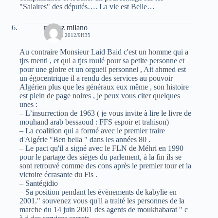
"Salaires" des députés…. La vie est Belle…
milooz milano
4 MARS 2012/9H35
Au contraire Monsieur Laid Baid c'est un homme qui a
tjrs menti , et qui a tjrs roulé pour sa petite personne et
pour une gloire et un orgueil personnel , Ait ahmed est
un égocentrique il a rendu des services au pouvoir
Algérien plus que les généraux eux même , son histoire
est plein de page noires , je peux vous citer quelques
unes :
– L’insurrection de 1963 ( je vous invite à lire le livre de
mouhand arab bessaoud : FFS espoir et trahison)
– La coalition qui a formé avec le premier traire
d'Algérie "Ben bella " dans les années 80 .
– Le pact qu'il a signé avec le FLN de Méhri en 1990
pour le partage des sièges du parlement, à la fin ils se
sont retrouvé comme des cons après le premier tour et la
victoire écrasante du Fis .
– Santégidio
– Sa position pendant les évènements de kabylie en
2001." souvenez vous qu'il a traité les personnes de la
marche du 14 juin 2001 des agents de moukhabarat " c