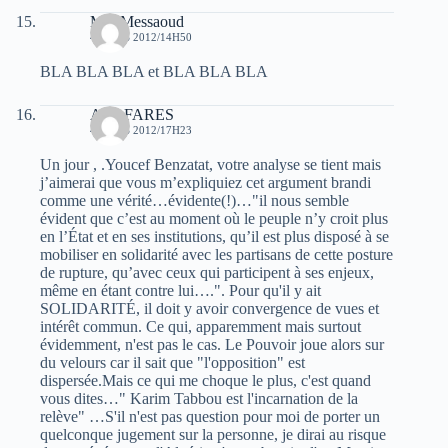
Maf Messaoud
4 MARS 2012/14H50
BLA BLA BLA et BLA BLA BLA
Aziz FARES
4 MARS 2012/17H23
Un jour , .Youcef Benzatat, votre analyse se tient mais
j’aimerai que vous m’expliquiez cet argument brandi
comme une vérité…évidente(!)…"il nous semble
évident que c’est au moment où le peuple n’y croit plus
en l’État et en ses institutions, qu’il est plus disposé à se
mobiliser en solidarité avec les partisans de cette posture
de rupture, qu’avec ceux qui participent à ses enjeux,
même en étant contre lui….". Pour qu'il y ait
SOLIDARITÉ, il doit y avoir convergence de vues et
intérêt commun. Ce qui, apparemment mais surtout
évidemment, n'est pas le cas. Le Pouvoir joue alors sur
du velours car il sait que "l'opposition" est
dispersée.Mais ce qui me choque le plus, c'est quand
vous dites…" Karim Tabbou est l'incarnation de la
relève" …S'il n'est pas question pour moi de porter un
quelconque jugement sur la personne, je dirai au risque