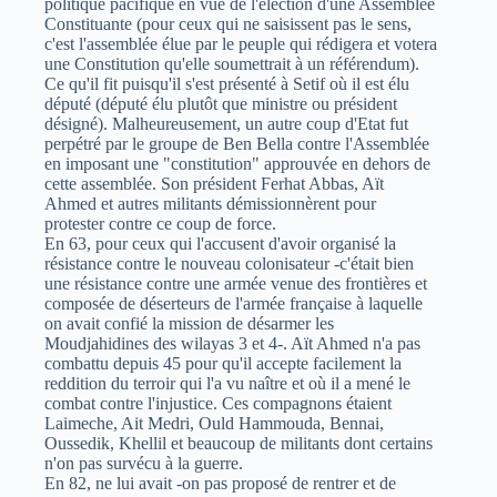
politique pacifique en vue de l'élection d'une Assemblée
Constituante (pour ceux qui ne saisissent pas le sens,
c'est l'assemblée élue par le peuple qui rédigera et votera
une Constitution qu'elle soumettrait à un référendum).
Ce qu'il fit puisqu'il s'est présenté à Setif où il est élu
député (député élu plutôt que ministre ou président
désigné). Malheureusement, un autre coup d'Etat fut
perpétré par le groupe de Ben Bella contre l'Assemblée
en imposant une "constitution" approuvée en dehors de
cette assemblée. Son président Ferhat Abbas, Aït
Ahmed et autres militants démissionnèrent pour
protester contre ce coup de force.
En 63, pour ceux qui l'accusent d'avoir organisé la
résistance contre le nouveau colonisateur -c'était bien
une résistance contre une armée venue des frontières et
composée de déserteurs de l'armée française à laquelle
on avait confié la mission de désarmer les
Moudjahidines des wilayas 3 et 4-. Aït Ahmed n'a pas
combattu depuis 45 pour qu'il accepte facilement la
reddition du terroir qui l'a vu naître et où il a mené le
combat contre l'injustice. Ces compagnons étaient
Laimeche, Ait Medri, Ould Hammouda, Bennai,
Oussedik, Khellil et beaucoup de militants dont certains
n'on pas survécu à la guerre.
En 82, ne lui avait -on pas proposé de rentrer et de