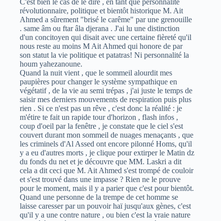
C'est bien le cas de le dire , en tant que personnalité
révolutionnaire, politique et bientôt historique M. Ait
Ahmed a sûrement "brisé le carême" par une grenouille
. same âm ou ftar âla djerana . J'ai lu une distinction
d'un concitoyen qui disait avec une certaine fièreté qu'il
nous reste au moins M Ait Ahmed qui honore de par
son statut la vie politique et patatras! Ni personnalité la
houm yahezanoune.
Quand la nuit vient , que le sommeil alourdit mes
paupières pour changer le système sympathique en
végétatif , de la vie au semi trépas , j'ai juste le temps de
saisir mes derniers mouvements de respiration puis plus
rien . Si ce n'est pas un rêve , c'est donc la réalité : je
m'étire te fait un rapide tour d'horizon , flash infos ,
coup d'oeil par la fenêtre , je constate que le ciel s'est
couvert durant mon sommeil de nuages menaçants , que
les criminels d'Al Assed ont encore pilonné Homs, qu'il
y a eu d'autres morts , je clique pour extirper le Matin dz
du fonds du net et je découvre que MM. Laskri a dit
cela a dit ceci que M. Ait Ahmed s'est trompé de couloir
et s'est trouvé dans une impasse ? Rien ne le prouve
pour le moment, mais il y a parier que c'est pour bientôt.
Quand une personne de la trempe de cet homme se
laisse caresser par un pouvoir haï jusqu'aux gènes, c'est
qu'il y a une contre nature , ou bien c'est la vraie nature