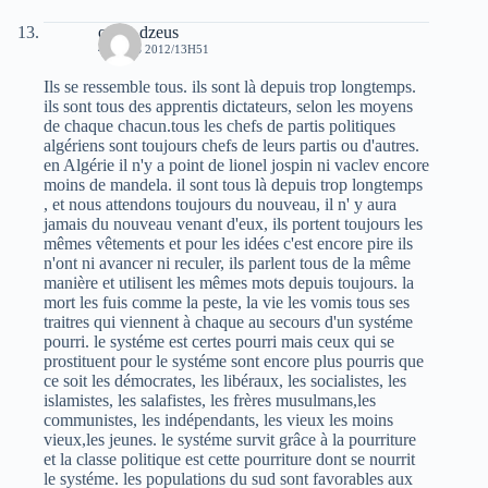
oziris dzeus
4 MARS 2012/13H51
Ils se ressemble tous. ils sont là depuis trop longtemps.
ils sont tous des apprentis dictateurs, selon les moyens
de chaque chacun.tous les chefs de partis politiques
algériens sont toujours chefs de leurs partis ou d'autres.
en Algérie il n'y a point de lionel jospin ni vaclev encore
moins de mandela. il sont tous là depuis trop longtemps
, et nous attendons toujours du nouveau, il n' y aura
jamais du nouveau venant d'eux, ils portent toujours les
mêmes vêtements et pour les idées c'est encore pire ils
n'ont ni avancer ni reculer, ils parlent tous de la même
manière et utilisent les mêmes mots depuis toujours. la
mort les fuis comme la peste, la vie les vomis tous ses
traitres qui viennent à chaque au secours d'un systéme
pourri. le systéme est certes pourri mais ceux qui se
prostituent pour le systéme sont encore plus pourris que
ce soit les démocrates, les libéraux, les socialistes, les
islamistes, les salafistes, les frères musulmans,les
communistes, les indépendants, les vieux les moins
vieux,les jeunes. le systéme survit grâce à la pourriture
et la classe politique est cette pourriture dont se nourrit
le systéme. les populations du sud sont favorables aux