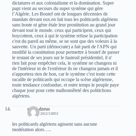
dictatures et aux colonialisme et la domination. Super
papi vient au secours du super systéme qui gère
l’Algérie. Les Boutef ont de longues décennies de
mandats devant eux.en fait tous les politicards algériens
sans honte ni gène étale leur prostitution au grand jour
devant tout le monde. ceux qui participent, ceux qui
boycottent, ceux à qui le systéme refuse la participation
c'est du pareil au même, se ne sont que des voleurs à la
sauvette. Un parti (démocrate) a fait parti de l'APN qui
modifié la constitution pour permettre à boutef de passer
le restant de ses jours sur le fauteuil présidentiel, il n'
rien fait pour empêcher cela, le systéme ne changera ni
de l'intérieur ni de l'extérieur ils ne changera jamais et il
n'apportera rien de bon, car le systéme c'est toute cette
racaille de politicards qui occupe la scène algérienne,
toute tendance confondue, et entre temps le peuple paye
chaque jour pour cette malhonnêteté des politichons
algériens.
oziris dzeus
4 MARS 2012/13H53
les politicards algériens agissent sans aucune
modération alors…..