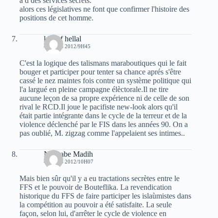
à d des services secrets.
alors ces législatives ne font que confirmer l'histoire des
positions de cet homme.
khelaf hellal
4 MARS 2012/9H45
C'est la logique des talismans maraboutiques qui le fait
bouger et participer pour tenter sa chance aprés s'être
cassé le nez maintes fois contre un système politique qui
l'a largué en pleine campagne élèctorale.Il ne tire
aucune leçon de sa propre expérience ni de celle de son
rival le RCD.Il joue le pacifiste new-look alors qu'il
était partie intégrante dans le cycle de la terreur et de la
violence déclenché par le FIS dans les années 90. On a
pas oublié, M. zigzag comme l'appelaient ses intimes..
Nachabe Madih
4 MARS 2012/10H07
Mais bien sûr qu'il y a eu tractations secrètes entre le
FFS et le pouvoir de Bouteflika. La revendication
historique du FFS de faire participer les islaùmistes dans
la compétition au pouvoir a été satisfaite. La seule
façon, selon lui, d'arrêter le cycle de violence en