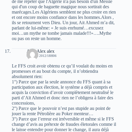
de me répéter que l'Algérie n'a pas besoin d'un Messie
qui d'un coup de baguette magique nous sortirait des
marécages.Les Algériens semblent ne plus croire en rien
et ont encore moins confiance dans les hommes.Alors ,
ils se retournent vers Dieu. Un jour, Ait Ahmed m’a dit,
parlant de lui-même: « Je suis enrhumé…excusez
moi…un mythe ne tombe jamais malade!!!»….Mythe
ou pas on reste un homme.
Alex Alex alex
4 MARS 2012/18H06
Le FFS croit avoir obtenu ce qu’il voulait du moins en
promesses et au bout du compte, il n’obtiendra
absolument rien:
1°) Parce que par la seule annonce du FFS quant à sa
participation aux élection, le système a déjà compris et
acquis la conviction d’avoir complètement neutralisé le
parti d’Aït Ahmed et donc rien ne l’obligera à faire des
concessions,
2°) Parce que le pouvoir n’est pas stupide au point de
jouer la rente Pétrolière au Poker menteur…
3°) Parce que l’erreur est irréversible et même si le FFS
change d’avis au prétexte de fraudes életorales comme il
le laisse entendre pour donner le change, il aura déjà