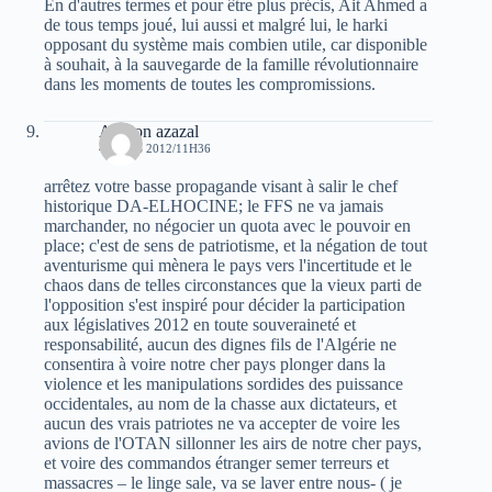
En d'autres termes et pour être plus précis, Ait Ahmed a
de tous temps joué, lui aussi et malgré lui, le harki
opposant du système mais combien utile, car disponible
à souhait, à la sauvegarde de la famille révolutionnaire
dans les moments de toutes les compromissions.
Apolon azazal
4 MARS 2012/11H36
arrêtez votre basse propagande visant à salir le chef
historique DA-ELHOCINE; le FFS ne va jamais
marchander, no négocier un quota avec le pouvoir en
place; c'est de sens de patriotisme, et la négation de tout
aventurisme qui mènera le pays vers l'incertitude et le
chaos dans de telles circonstances que la vieux parti de
l'opposition s'est inspiré pour décider la participation
aux législatives 2012 en toute souveraineté et
responsabilité, aucun des dignes fils de l'Algérie ne
consentira à voire notre cher pays plonger dans la
violence et les manipulations sordides des puissance
occidentales, au nom de la chasse aux dictateurs, et
aucun des vrais patriotes ne va accepter de voire les
avions de l'OTAN sillonner les airs de notre cher pays,
et voire des commandos étranger semer terreurs et
massacres – le linge sale, va se laver entre nous- ( je