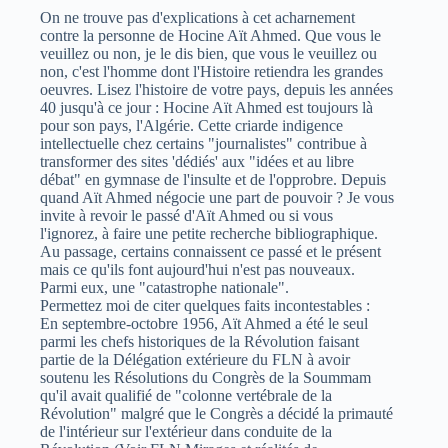
On ne trouve pas d'explications à cet acharnement
contre la personne de Hocine Aït Ahmed. Que vous le
veuillez ou non, je le dis bien, que vous le veuillez ou
non, c'est l'homme dont l'Histoire retiendra les grandes
oeuvres. Lisez l'histoire de votre pays, depuis les années
40 jusqu'à ce jour : Hocine Aït Ahmed est toujours là
pour son pays, l'Algérie. Cette criarde indigence
intellectuelle chez certains "journalistes" contribue à
transformer des sites 'dédiés' aux "idées et au libre
débat" en gymnase de l'insulte et de l'opprobre. Depuis
quand Aït Ahmed négocie une part de pouvoir ? Je vous
invite à revoir le passé d'Aït Ahmed ou si vous
l'ignorez, à faire une petite recherche bibliographique.
Au passage, certains connaissent ce passé et le présent
mais ce qu'ils font aujourd'hui n'est pas nouveaux.
Parmi eux, une "catastrophe nationale".
Permettez moi de citer quelques faits incontestables :
En septembre-octobre 1956, Aït Ahmed a été le seul
parmi les chefs historiques de la Révolution faisant
partie de la Délégation extérieure du FLN à avoir
soutenu les Résolutions du Congrès de la Soummam
qu'il avait qualifié de "colonne vertébrale de la
Révolution" malgré que le Congrès a décidé la primauté
de l'intérieur sur l'extérieur dans conduite de la