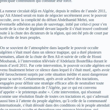
principale contribution qui constitue leur force.
La rumeur circulait déjà en Algérie, depuis le milieu de l’année 2011,
qu’Aït Ahmed serait en train de négocier secrètement avec le pouvoir
occulte, avec la complicité du défunt Abdelhamid Mehri, son
éventuelle adhésion au plan de sauvetage, initié par celui-ci pour s’en
sortir de la crise de légitimité devant laquelle il s’était trouvé confronté
suite à la chute des dictateurs de la région, qui ont été pris de court par
la révolte de leurs peuples.
On se souvient de l’atmosphère dans laquelle le pouvoir occulte
algérien s’était muré dans un silence tragique, qui a duré plusieurs
semaines, allant de la chute de Ben Ali et suivie de celle de Hosni
Moubarak, à l’intervention télévisée d’Abdelaziz Bouteflika durant le
mois d’avril 2011. Par cette intervention, le pouvoir occulte algérien est
venu finalement briser ce silence dans lequel il s’était muré, après avoir
été farouchement surpris par cette situation inédite et aussi dangereuse
pour sa survie. Certainement, après avoir achevé des tractations,
engagées pour définir une stratégie efficace afin de neutraliser toute
tentative de contamination de l’Algérie, par ce qui est convenu
d’appeler « le printemps arabe ». Cette intervention, qui résonnait
comme une résolution finale de toutes ces tractations et, qui s’adressait
aussi bien à l’attente du peuple algérien, qu’à celle de la communauté
internationale, s’était déroulé dans des conditions où le peuple attendait
de ce pouvoir occulte et despotique une annonce historique, qui