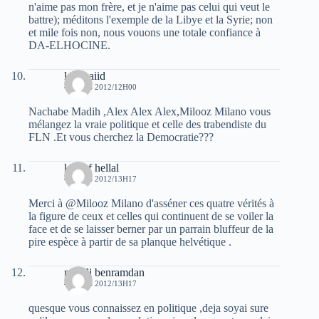
n'aime pas mon frère, et je n'aime pas celui qui veut le
battre); méditons l'exemple de la Libye et la Syrie; non
et mile fois non, nous vouons une totale confiance à
DA-ELHOCINE.
laid baiid
4 MARS 2012/12H00
Nachabe Madih ,Alex Alex Alex,Milooz Milano vous
mélangez la vraie politique et celle des trabendiste du
FLN .Et vous cherchez la Democratie???
khelaf hellal
4 MARS 2012/13H17
Merci à @Milooz Milano d'asséner ces quatre vérités à
la figure de ceux et celles qui continuent de se voiler la
face et de se laisser berner par un parrain bluffeur de la
pire espèce à partir de sa planque helvétique .
mehdi benramdan
4 MARS 2012/13H17
quesque vous connaissez en politique ,deja soyai sure