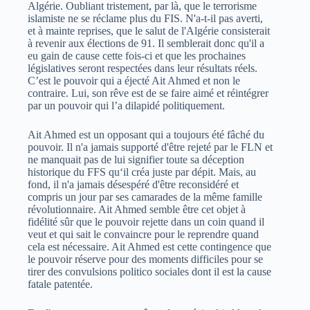
Algérie. Oubliant tristement, par là, que le terrorisme
islamiste ne se réclame plus du FIS. N'a-t-il pas averti,
et à mainte reprises, que le salut de l'Algérie consisterait
à revenir aux élections de 91. Il semblerait donc qu'il a
eu gain de cause cette fois-ci et que les prochaines
législatives seront respectées dans leur résultats réels.
C’est le pouvoir qui a éjecté Ait Ahmed et non le
contraire. Lui, son rêve est de se faire aimé et réintégrer
par un pouvoir qui l’a dilapidé politiquement.
Ait Ahmed est un opposant qui a toujours été fâché du
pouvoir. Il n'a jamais supporté d'être rejeté par le FLN et
ne manquait pas de lui signifier toute sa déception
historique du FFS qu‘il créa juste par dépit. Mais, au
fond, il n'a jamais désespéré d'être reconsidéré et
compris un jour par ses camarades de la même famille
révolutionnaire. Ait Ahmed semble être cet objet à
fidélité sûr que le pouvoir rejette dans un coin quand il
veut et qui sait le convaincre pour le reprendre quand
cela est nécessaire. Ait Ahmed est cette contingence que
le pouvoir réserve pour des moments difficiles pour se
tirer des convulsions politico sociales dont il est la cause
fatale patentée.