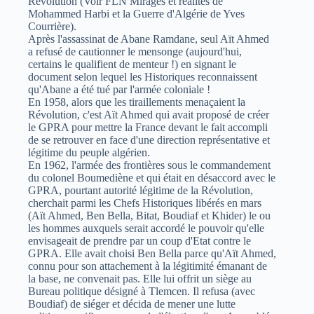
Révolution (Voir FLN Mirages et réalités de
Mohammed Harbi et la Guerre d'Algérie de Yves
Courrière).
Après l'assassinat de Abane Ramdane, seul Aït Ahmed
a refusé de cautionner le mensonge (aujourd'hui,
certains le qualifient de menteur !) en signant le
document selon lequel les Historiques reconnaissent
qu'Abane a été tué par l'armée coloniale !
En 1958, alors que les tiraillements menaçaient la
Révolution, c'est Aït Ahmed qui avait proposé de créer
le GPRA pour mettre la France devant le fait accompli
de se retrouver en face d'une direction représentative et
légitime du peuple algérien.
En 1962, l'armée des frontières sous le commandement
du colonel Boumediène et qui était en désaccord avec le
GPRA, pourtant autorité légitime de la Révolution,
cherchait parmi les Chefs Historiques libérés en mars
(Aït Ahmed, Ben Bella, Bitat, Boudiaf et Khider) le ou
les hommes auxquels serait accordé le pouvoir qu'elle
envisageait de prendre par un coup d'Etat contre le
GPRA. Elle avait choisi Ben Bella parce qu'Aït Ahmed,
connu pour son attachement à la légitimité émanant de
la base, ne convenait pas. Elle lui offrit un siège au
Bureau politique désigné à Tlemcen. Il refusa (avec
Boudiaf) de siéger et décida de mener une lutte