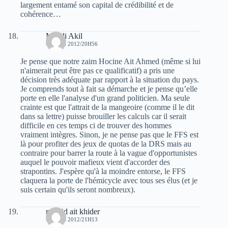
largement entamé son capital de crédibilité et de
cohérence…
Mehdi Akil
4 MARS 2012/20H56
Je pense que notre zaim Hocine Ait Ahmed (même si lui
n'aimerait peut être pas ce qualificatif) a pris une
décision très adéquate par rapport à la situation du pays.
Je comprends tout à fait sa démarche et je pense qu’elle
porte en elle l'analyse d'un grand politicien. Ma seule
crainte est que l'attrait de la mangeoire (comme il le dit
dans sa lettre) puisse brouiller les calculs car il serait
difficile en ces temps ci de trouver des hommes
vraiment intègres. Sinon, je ne pense pas que le FFS est
là pour profiter des jeux de quotas de la DRS mais au
contraire pour barrer la route à la vague d'opportunistes
auquel le pouvoir mafieux vient d'accorder des
strapontins. J'espère qu'à la moindre entorse, le FFS
claquera la porte de l'hémicycle avec tous ses élus (et je
suis certain qu'ils seront nombreux).
madjid ait khider
4 MARS 2012/21H13