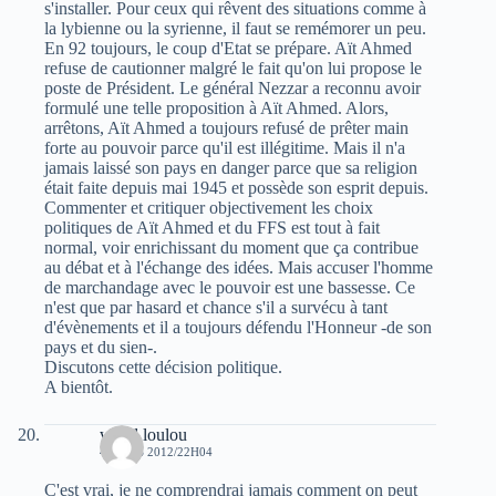
s'installer. Pour ceux qui rêvent des situations comme à
la lybienne ou la syrienne, il faut se remémorer un peu.
En 92 toujours, le coup d'Etat se prépare. Aït Ahmed
refuse de cautionner malgré le fait qu'on lui propose le
poste de Président. Le général Nezzar a reconnu avoir
formulé une telle proposition à Aït Ahmed. Alors,
arrêtons, Aït Ahmed a toujours refusé de prêter main
forte au pouvoir parce qu'il est illégitime. Mais il n'a
jamais laissé son pays en danger parce que sa religion
était faite depuis mai 1945 et possède son esprit depuis.
Commenter et critiquer objectivement les choix
politiques de Aït Ahmed et du FFS est tout à fait
normal, voir enrichissant du moment que ça contribue
au débat et à l'échange des idées. Mais accuser l'homme
de marchandage avec le pouvoir est une bassesse. Ce
n'est que par hasard et chance s'il a survécu à tant
d'évènements et il a toujours défendu l'Honneur -de son
pays et du sien-.
Discutons cette décision politique.
A bientôt.
walid loulou
4 MARS 2012/22H04
C'est vrai, je ne comprendrai jamais comment on peut