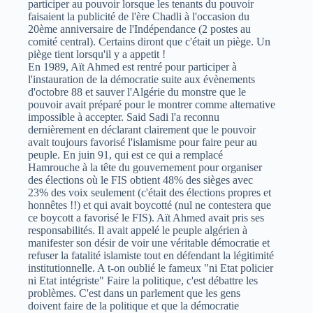
participer au pouvoir lorsque les tenants du pouvoir
faisaient la publicité de l'ère Chadli à l'occasion du
20ème anniversaire de l'Indépendance (2 postes au
comité central). Certains diront que c'était un piège. Un
piège tient lorsqu'il y a appetit !
En 1989, Aït Ahmed est rentré pour participer à
l'instauration de la démocratie suite aux évènements
d'octobre 88 et sauver l'Algérie du monstre que le
pouvoir avait préparé pour le montrer comme alternative
impossible à accepter. Said Sadi l'a reconnu
dernièrement en déclarant clairement que le pouvoir
avait toujours favorisé l'islamisme pour faire peur au
peuple. En juin 91, qui est ce qui a remplacé
Hamrouche à la tête du gouvernement pour organiser
des élections où le FIS obtient 48% des sièges avec
23% des voix seulement (c'était des élections propres et
honnêtes !!) et qui avait boycotté (nul ne contestera que
ce boycott a favorisé le FIS). Aït Ahmed avait pris ses
responsabilités. Il avait appelé le peuple algérien à
manifester son désir de voir une véritable démocratie et
refuser la fatalité islamiste tout en défendant la légitimité
institutionnelle. A t-on oublié le fameux "ni Etat policier
ni Etat intégriste" Faire la politique, c'est débattre les
problèmes. C'est dans un parlement que les gens
doivent faire de la politique et que la démocratie