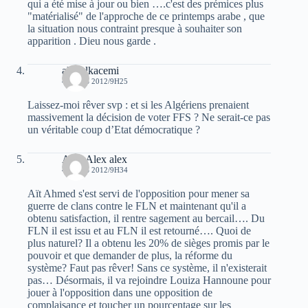
qui a été mise à jour ou bien ….c'est des prémices plus
"matérialisé" de l'approche de ce printemps arabe , que
la situation nous contraint presque à souhaiter son
apparition . Dieu nous garde .
ali belkacemi
4 MARS 2012/9H25
Laissez-moi rêver svp : et si les Algériens prenaient
massivement la décision de voter FFS ? Ne serait-ce pas
un véritable coup d’Etat démocratique ?
Alex Alex alex
4 MARS 2012/9H34
Aït Ahmed s'est servi de l'opposition pour mener sa
guerre de clans contre le FLN et maintenant qu'il a
obtenu satisfaction, il rentre sagement au bercail…. Du
FLN il est issu et au FLN il est retourné…. Quoi de
plus naturel? Il a obtenu les 20% de sièges promis par le
pouvoir et que demander de plus, la réforme du
système? Faut pas rêver! Sans ce système, il n'existerait
pas… Désormais, il va rejoindre Louiza Hannoune pour
jouer à l'opposition dans une opposition de
complaisance et toucher un pourcentage sur les