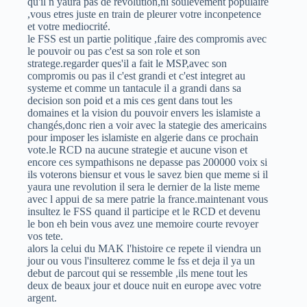
qu'il n yaura pas de revolution,ni soulevement populaire
,vous etres juste en train de pleurer votre inconpetence
et votre mediocrité.
le FSS est un partie politique ,faire des compromis avec
le pouvoir ou pas c'est sa son role et son
stratege.regarder ques'il a fait le MSP,avec son
compromis ou pas il c'est grandi et c'est integret au
systeme et comme un tantacule il a grandi dans sa
decision son poid et a mis ces gent dans tout les
domaines et la vision du pouvoir envers les islamiste a
changés,donc rien a voir avec la stategie des americains
pour imposer les islamiste en algerie dans ce prochain
vote.le RCD na aucune strategie et aucune vison et
encore ces sympathisons ne depasse pas 200000 voix si
ils voterons biensur et vous le savez bien que meme si il
yaura une revolution il sera le dernier de la liste meme
avec l appui de sa mere patrie la france.maintenant vous
insultez le FSS quand il participe et le RCD et devenu
le bon eh bein vous avez une memoire courte revoyer
vos tete.
alors la celui du MAK l'histoire ce repete il viendra un
jour ou vous l'insulterez comme le fss et deja il ya un
debut de parcout qui se ressemble ,ils mene tout les
deux de beaux jour et douce nuit en europe avec votre
argent.