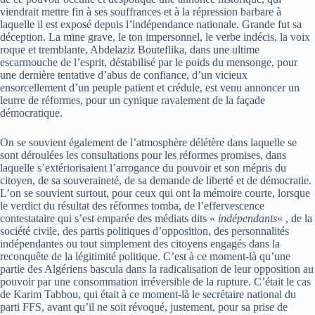
viendrait mettre fin à ses souffrances et à la répression barbare à
laquelle il est exposé depuis l’indépendance nationale. Grande fut sa
déception. La mine grave, le ton impersonnel, le verbe indécis, la voix
roque et tremblante, Abdelaziz Bouteflika, dans une ultime
escarmouche de l’esprit, déstabilisé par le poids du mensonge, pour
une dernière tentative d’abus de confiance, d’un vicieux
ensorcellement d’un peuple patient et crédule, est venu annoncer un
leurre de réformes, pour un cynique ravalement de la façade
démocratique.
On se souvient également de l’atmosphère délétère dans laquelle se
sont déroulées les consultations pour les réformes promises, dans
laquelle s’extériorisaient l’arrogance du pouvoir et son mépris du
citoyen, de sa souveraineté, de sa demande de liberté et de démocratie.
L’on se souvient surtout, pour ceux qui ont la mémoire courte, lorsque
le verdict du résultat des réformes tomba, de l’effervescence
contestataire qui s’est emparée des médiats dits «
indépendants
« , de la
société civile, des partis politiques d’opposition, des personnalités
indépendantes ou tout simplement des citoyens engagés dans la
reconquête de la légitimité politique. C’est à ce moment-là qu’une
partie des Algériens bascula dans la radicalisation de leur opposition au
pouvoir par une consommation irréversible de la rupture. C’était le cas
de Karim Tabbou, qui était à ce moment-là le secrétaire national du
parti FFS, avant qu’il ne soit révoqué, justement, pour sa prise de