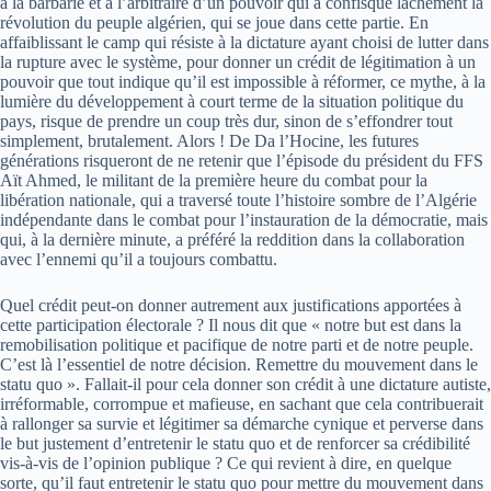
à la barbarie et à l’arbitraire d’un pouvoir qui a confisqué lâchement la
révolution du peuple algérien, qui se joue dans cette partie. En
affaiblissant le camp qui résiste à la dictature ayant choisi de lutter dans
la rupture avec le système, pour donner un crédit de légitimation à un
pouvoir que tout indique qu’il est impossible à réformer, ce mythe, à la
lumière du développement à court terme de la situation politique du
pays, risque de prendre un coup très dur, sinon de s’effondrer tout
simplement, brutalement. Alors ! De Da l’Hocine, les futures
générations risqueront de ne retenir que l’épisode du président du FFS
Aït Ahmed, le militant de la première heure du combat pour la
libération nationale, qui a traversé toute l’histoire sombre de l’Algérie
indépendante dans le combat pour l’instauration de la démocratie, mais
qui, à la dernière minute, a préféré la reddition dans la collaboration
avec l’ennemi qu’il a toujours combattu.
Quel crédit peut-on donner autrement aux justifications apportées à
cette participation électorale ? Il nous dit que « notre but est dans la
remobilisation politique et pacifique de notre parti et de notre peuple.
C’est là l’essentiel de notre décision. Remettre du mouvement dans le
statu quo ». Fallait-il pour cela donner son crédit à une dictature autiste,
irréformable, corrompue et mafieuse, en sachant que cela contribuerait
à rallonger sa survie et légitimer sa démarche cynique et perverse dans
le but justement d’entretenir le statu quo et de renforcer sa crédibilité
vis-à-vis de l’opinion publique ? Ce qui revient à dire, en quelque
sorte, qu’il faut entretenir le statu quo pour mettre du mouvement dans