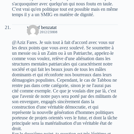
s'acquoquiner avec quelqu'un qui nous foutu en taule.
C'est vrai qu'en politique tout est possible mais en même
temps il y a un SMIG en matière de dignité.
youcef benzatat
4 MARS 2012/23H08
@Aziz Fares. Je suis tout à fait d'accord avec vous sur
les deux points que vous avez soulevé. Se soumettre à
un messie ou à un Zaim ou à un Patriarche, appelez-le
comme vous voulez, relève d'une aliénation dans les
structures mentales patriarcales qui caractérisent notre
société et qui fait les beaux jours de tous les mâles
dominants et qui réconforte nos bourreaux dans leurs
démagogies populistes. Cependant, le cas de Tabbou ne
rentre pas dans cette catégorie, sinon je ne l'aurai pas
cité comme exemple. Ce que je voulais dire par là, c'est
que l'avenir de notre pays sera porté par des militants de
son envergure, engagés sincèrement dans la
construction d'une véritable démocratie, et qui
représente la nouvelle génération d'hommes politiques
porteuse de projets orientés vers le futur, et dont la tâche
principale sera la matérialisation d'un véritable état de
droit.
Sur le deuxième point, ta question est très légitime et