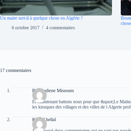
Un maire sert-il à quelque chose en Algérie ?
Boute
chose
6 octobre 2017
4 commentaires
17 commentaires
Boumediene Missoum
Et maintenant battons nous pour que &quot;Le Matin&qu
les kiosques des villages et des villes de l Algerie pro
Khelaf hellal
J’ai envoyé deux commentaires qui ne sont pas passés, 