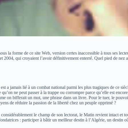
sous la forme de ce site Web, version certes inaccessible à tous ses lecte
t 2004, qui croyaient l’avoir définitivement enterré. Quel pied de nez a
t a jamais lié à un combat national parmi les plus tragiques de ce siècl
’on ne peut passer à la trappe ou corrompre parce qu’elle est encore en 
on bifferait un mot, une phrase dans un livre. Pour le tuer, le pouvoir 
oyens de réduire la passion de la liberté chez un peuple opprimé ?
te considérablement le champ de son lectorat, le Matin revient intact et
fondatrices : participer à bâtir un meilleur destin à l’Algérie, un destin o