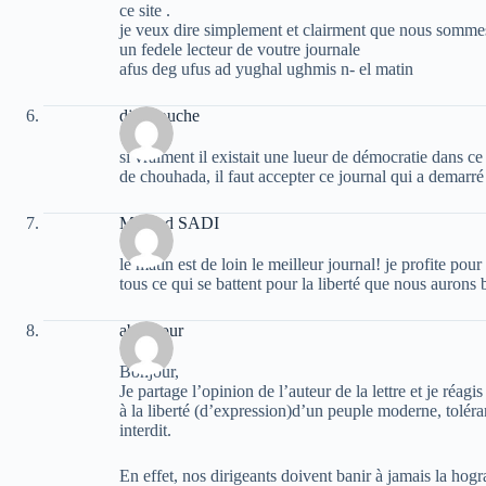
ce site .
je veux dire simplement et clairment que nous somme
un fedele lecteur de voutre journale
afus deg ufus ad yughal ughmis n- el matin
djermouche
si vraiment il existait une lueur de démocratie dans c
de chouhada, il faut accepter ce journal qui a demarré 
Mourad SADI
le matin est de loin le meilleur journal! je profite p
tous ce qui se battent pour la liberté que nous aurons 
abdenour
Bonjour,
Je partage l’opinion de l’auteur de la lettre et je réag
à la liberté (d’expression)d’un peuple moderne, toléran
interdit.
En effet, nos dirigeants doivent banir à jamais la hogra