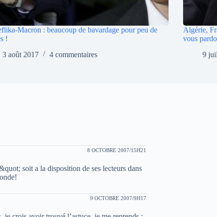
flika-Macron : beaucoup de bavardage pour peu de
Algérie, F
s !
vous pardo
3 août 2017
4 commentaires
9 ju
8 OCTOBRE 2007/15H21
ot; soit a la disposition de ses lecteurs dans
fonde!
9 OCTOBRE 2007/9H17
je crois avoir trouvé l’astuce, je me reprends :