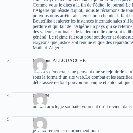
Comme vous le dites à la fin de l’édito, le journal L
l’Algérie qui résiste &quot;, nous le réclamons de to
pouvons nous arrêter ainsi en si bon chemin. Il faut in
Bouteflika et alerter les instances internationales s’il l
perdure et qui fait de l’Algérie un pays qui se referme
des valeurs cardinales de la démocratie que sont la libe
général. Le régime fait tout pour soudoyer et domestiq
exigeons que justice soit rendue et que des réparatio
Matin d’Algérie.
Messaoud ALLOUACCHE
Tous les démocrates ne peuvent que se réjouir de la ré
sous la forme d’un site web.Le combat et les sacrifi
débarassée de tout pouvoir archaique et autocratique 
nourdine
un bon article, je souhaite vraiment qu’il revient dans l
nacer
je veux remercier enormement pour