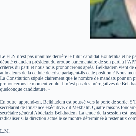
Le FLN n’est pas unanime derrière le futur candidat Bouteflika et ne p
député et ancien président du groupe parlementaire de son parti à l’A
critères du parti et nous nous prononcerons après. Belkhadem vient de
animateurs de la cellule de crise partagent-ils cette position ? Nous m
La Constitution stipule clairement que le nombre de mandats pour un pré
prononcerons le moment voulu. Il n’est pas des prérogatives de Belkhade
quelconque candidature. »
En outre, apprend-on, Belkhadem est poussé vers la porte de sortie. S’il 
secrétariat de l’instance exécutive, dit Mekhalif. Quatre raisons fondame
secrétaire général Abdelaziz Belkhadem. La tenue de la session est jusq
radicaliser si la direction actuelle se montre déterminée à rester aux c
L.M.