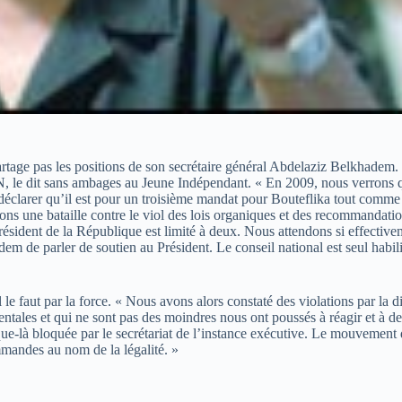
artage pas les positions de son secrétaire général Abdelaziz Belkhadem
PN, le dit sans ambages au Jeune Indépendant. « En 2009, nous verrons 
 déclarer qu’il est pour un troisième mandat pour Bouteflika tout comm
enons une bataille contre le viol des lois organiques et des recommanda
sident de la République est limité à deux. Nous attendons si effectivem
m de parler de soutien au Président. Le conseil national est seul habili
le faut par la force. « Nous avons alors constaté des violations par la d
ntales et qui ne sont pas des moindres nous ont poussés à réagir et à dema
ue-là bloquée par le secrétariat de l’instance exécutive. Le mouvement 
ommandes au nom de la légalité. »