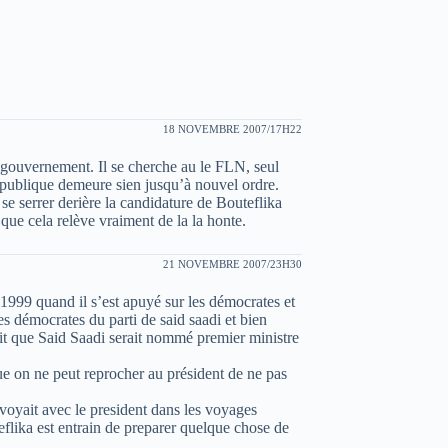
18 NOVEMBRE 2007/17H22
gouvernement. Il se cherche au le FLN, seul
épublique demeure sien jusqu’à nouvel ordre.
errer derière la candidature de Bouteflika
que cela relève vraiment de la la honte.
21 NOVEMBRE 2007/23H30
 1999 quand il s’est apuyé sur les démocrates et
es démocrates du parti de said saadi et bien
t que Said Saadi serait nommé premier ministre
e on ne peut reprocher au président de ne pas
e voyait avec le president dans les voyages
eflika est entrain de preparer quelque chose de