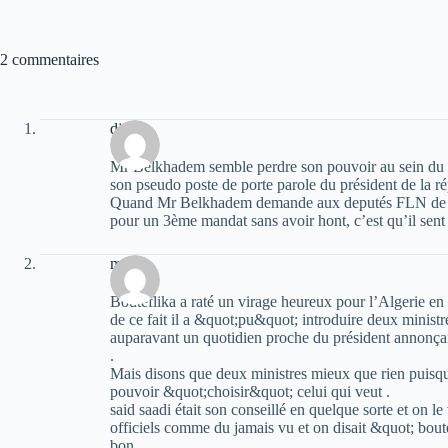
2 commentaires
djarih
Mr Belkhadem semble perdre son pouvoir au sein du 
son pseudo poste de porte parole du président de la r
Quand Mr Belkhadem demande aux deputés FLN de se s
pour un 3ème mandat sans avoir hont, c’est qu’il sent 
majid
Bouteflika a raté un virage heureux pour l’Algerie en
de ce fait il a &quot;pu&quot; introduire deux ministr
auparavant un quotidien proche du président annonçai
.
Mais disons que deux ministres mieux que rien puisqu
pouvoir &quot;choisir&quot; celui qui veut .
said saadi était son conseillé en quelque sorte et on l
officiels comme du jamais vu et on disait &quot; bout
bon .