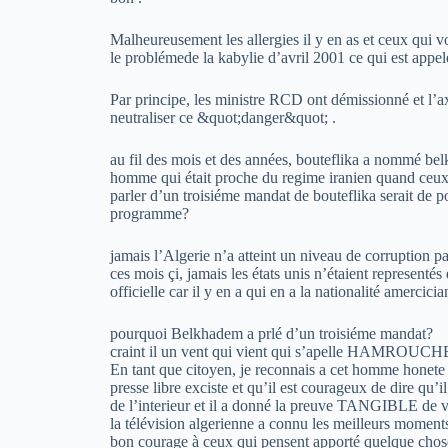
Malheureusement les allergies il y en as et ceux qui vo
le problémede la kabylie d’avril 2001 ce qui est appe
Par principe, les ministre RCD ont démissionné et l’a
neutraliser ce &quot;danger&quot; .
au fil des mois et des années, bouteflika a nommé bel
homme qui était proche du regime iranien quand ceux
parler d’un troisiéme mandat de bouteflika serait de po
programme?
jamais l’Algerie n’a atteint un niveau de corruption par
ces mois çi, jamais les états unis n’étaient represe
officielle car il y en a qui en a la nationalité amercicia
pourquoi Belkhadem a prlé d’un troisiéme mandat?
craint il un vent qui vient qui s’apelle HAMR
En tant que citoyen, je reconnais a cet homme honete 
presse libre exciste et qu’il est courageux de dire qu’
de l’interieur et il a donné la preuve TANGIBLE de v
la télévision algerienne a connu les meilleurs moments 
bon courage à ceux qui pensent apporté quelque chose