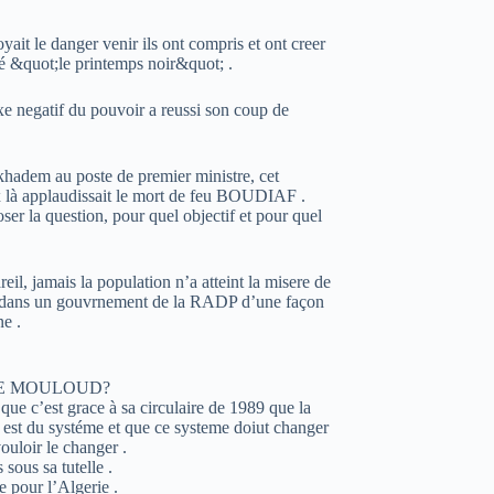
yait le danger venir ils ont compris et ont creer
lé &quot;le printemps noir&quot; .
xe negatif du pouvoir a reussi son coup de
khadem au poste de premier ministre, cet
 là applaudissait le mort de feu BOUDIAF .
ser la question, pour quel objectif et pour quel
eil, jamais la population n’a atteint la misere de
ntés dans un gouvrnement de la RADP d’une façon
ne .
OUCHE MOULOUD?
que c’est grace à sa circulaire de 1989 que la
il est du systéme et que ce systeme doiut changer
ouloir le changer .
sous sa tutelle .
 pour l’Algerie .