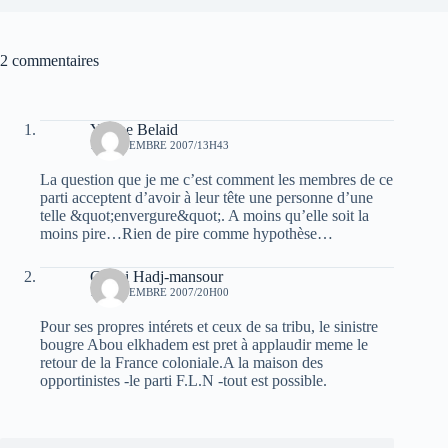
2 commentaires
Yacine Belaid
19 NOVEMBRE 2007/13H43
La question que je me c’est comment les membres de ce
parti acceptent d’avoir à leur tête une personne d’une
telle &quot;envergure&quot;. A moins qu’elle soit la
moins pire…Rien de pire comme hypothèse…
Ghani Hadj-mansour
19 NOVEMBRE 2007/20H00
Pour ses propres intérets et ceux de sa tribu, le sinistre
bougre Abou elkhadem est pret à applaudir meme le
retour de la France coloniale.A la maison des
opportinistes -le parti F.L.N -tout est possible.