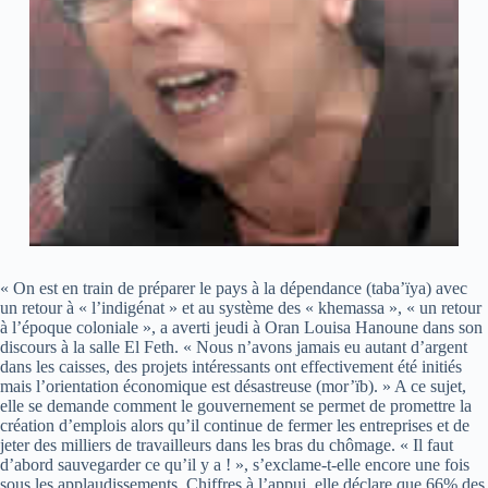
« On est en train de préparer le pays à la dépendance (taba’ïya) avec
un retour à « l’indigénat » et au système des « khemassa », « un retour
à l’époque coloniale », a averti jeudi à Oran Louisa Hanoune dans son
discours à la salle El Feth. « Nous n’avons jamais eu autant d’argent
dans les caisses, des projets intéressants ont effectivement été initiés
mais l’orientation économique est désastreuse (mor’ïb). » A ce sujet,
elle se demande comment le gouvernement se permet de promettre la
création d’emplois alors qu’il continue de fermer les entreprises et de
jeter des milliers de travailleurs dans les bras du chômage. « Il faut
d’abord sauvegarder ce qu’il y a ! », s’exclame-t-elle encore une fois
sous les applaudissements. Chiffres à l’appui, elle déclare que 66% des