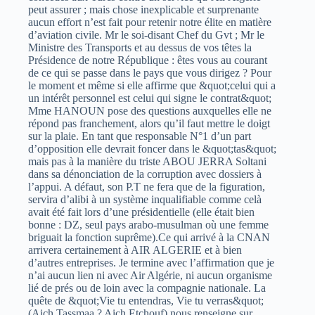
peut assurer ; mais chose inexplicable et surprenante
aucun effort n’est fait pour retenir notre élite en matière
d’aviation civile. Mr le soi-disant Chef du Gvt ; Mr le
Ministre des Transports et au dessus de vos têtes la
Présidence de notre République : êtes vous au courant
de ce qui se passe dans le pays que vous dirigez ? Pour
le moment et même si elle affirme que &quot;celui qui a
un intérêt personnel est celui qui signe le contrat&quot;
Mme HANOUN pose des questions auxquelles elle ne
répond pas franchement, alors qu’il faut mettre le doigt
sur la plaie. En tant que responsable N°1 d’un part
d’opposition elle devrait foncer dans le &quot;tas&quot;
mais pas à la manière du triste ABOU JERRA Soltani
dans sa dénonciation de la corruption avec dossiers à
l’appui. A défaut, son P.T ne fera que de la figuration,
servira d’alibi à un système inqualifiable comme celà
avait été fait lors d’une présidentielle (elle était bien
bonne : DZ, seul pays arabo-musulman où une femme
briguait la fonction suprême).Ce qui arrivé à la CNAN
arrivera certainement à AIR ALGERIE et à bien
d’autres entreprises. Je termine avec l’affirmation que je
n’ai aucun lien ni avec Air Algérie, ni aucun organisme
lié de prés ou de loin avec la compagnie nationale. La
quête de &quot;Vie tu entendras, Vie tu verras&quot;
(Aich Tassmaa ? Aich Etchouf) nous renseigne sur