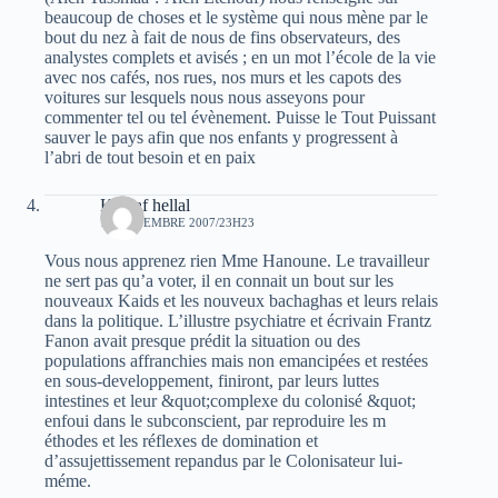
beaucoup de choses et le système qui nous mène par le
bout du nez à fait de nous de fins observateurs, des
analystes complets et avisés ; en un mot l’école de la vie
avec nos cafés, nos rues, nos murs et les capots des
voitures sur lesquels nous nous asseyons pour
commenter tel ou tel évènement. Puisse le Tout Puissant
sauver le pays afin que nos enfants y progressent à
l’abri de tout besoin et en paix
Khelaf hellal
18 NOVEMBRE 2007/23H23
Vous nous apprenez rien Mme Hanoune. Le travailleur
ne sert pas qu’a voter, il en connait un bout sur les
nouveaux Kaids et les nouveux bachaghas et leurs relais
dans la politique. L’illustre psychiatre et écrivain Frantz
Fanon avait presque prédit la situation ou des
populations affranchies mais non emancipées et restées
en sous-developpement, finiront, par leurs luttes
intestines et leur &quot;complexe du colonisé &quot;
enfoui dans le subconscient, par reproduire les m
éthodes et les réflexes de domination et
d’assujettissement repandus par le Colonisateur lui-
méme.