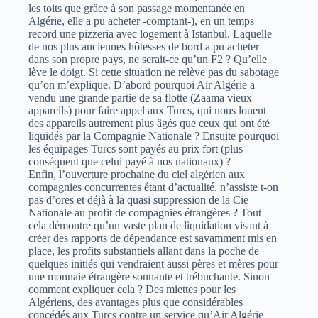
les toits que grâce à son passage momentanée en
Algérie, elle a pu acheter -comptant-), en un temps
record une pizzeria avec logement à Istanbul. Laquelle
de nos plus anciennes hôtesses de bord a pu acheter
dans son propre pays, ne serait-ce qu’un F2 ? Qu’elle
lève le doigt. Si cette situation ne relève pas du sabotage
qu’on m’explique. D’abord pourquoi Air Algérie a
vendu une grande partie de sa flotte (Zaama vieux
appareils) pour faire appel aux Turcs, qui nous louent
des appareils autrement plus âgés que ceux qui ont été
liquidés par la Compagnie Nationale ? Ensuite pourquoi
les équipages Turcs sont payés au prix fort (plus
conséquent que celui payé à nos nationaux) ?
Enfin, l’ouverture prochaine du ciel algérien aux
compagnies concurrentes étant d’actualité, n’assiste t-on
pas d’ores et déjà à la quasi suppression de la Cie
Nationale au profit de compagnies étrangères ? Tout
cela démontre qu’un vaste plan de liquidation visant à
créer des rapports de dépendance est savamment mis en
place, les profits substantiels allant dans la poche de
quelques initiés qui vendraient aussi pères et mères pour
une monnaie étrangère sonnante et trébuchante. Sinon
comment expliquer cela ? Des miettes pour les
Algériens, des avantages plus que considérables
concédés aux Turcs contre un service qu’Air Algérie