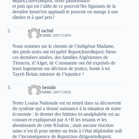
&quot;chavez&quot; notre passionnara!
et puis qui est l’alibi de ce pouvoir?les figurants de la
dernière heure!on applaudi le pouvoir on mange à son
râtelier et à quel prix?
rachid rachid
17 NOVEMBRE 2007/21H59
Nous sommes sur le chemin de l’indigénat Madame,
des pieds noirs ont récupéré &quot;leurs&quot; biens
ces dernières années, des familles Algériennes de
Tlemcen, d’Alger, de Constanine ont été expulsés de
leurs logements sur décision de justice, honte à toi
Tayeb Belaiz ministre de l’injustice !
wahab benidir
18 NOVEMBRE 2007/13H20
Notre Louisa Nationale est en retard dans sa découverte
du système qui a donné naissance à la situation de notre
économie : le dernier des hittistes tri-analphabète est au
courant et expliquerait par A+B les tenants et les
aboutissants de cette Khalota ; mais aucune réaction
saine n’est là pour mettre un frein à l’état déplorable naît
de l’inconséquence de &quot;nos dirigeants&quot;.