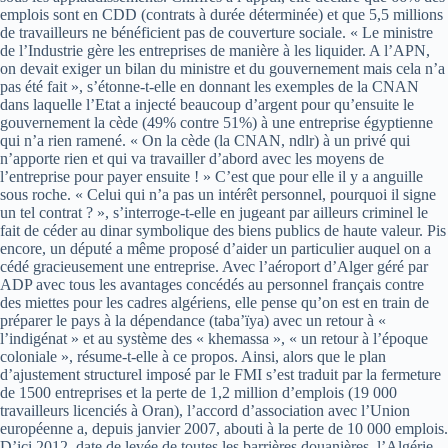
emplois sont en CDD (contrats à durée déterminée) et que 5,5 millions
de travailleurs ne bénéficient pas de couverture sociale. « Le ministre
de l’Industrie gère les entreprises de manière à les liquider. A l’APN,
on devait exiger un bilan du ministre et du gouvernement mais cela n’a
pas été fait », s’étonne-t-elle en donnant les exemples de la CNAN
dans laquelle l’Etat a injecté beaucoup d’argent pour qu’ensuite le
gouvernement la cède (49% contre 51%) à une entreprise égyptienne
qui n’a rien ramené. « On la cède (la CNAN, ndlr) à un privé qui
n’apporte rien et qui va travailler d’abord avec les moyens de
l’entreprise pour payer ensuite ! » C’est que pour elle il y a anguille
sous roche. « Celui qui n’a pas un intérêt personnel, pourquoi il signe
un tel contrat ? », s’interroge-t-elle en jugeant par ailleurs criminel le
fait de céder au dinar symbolique des biens publics de haute valeur. Pis
encore, un député a même proposé d’aider un particulier auquel on a
cédé gracieusement une entreprise. Avec l’aéroport d’Alger géré par
ADP avec tous les avantages concédés au personnel français contre
des miettes pour les cadres algériens, elle pense qu’on est en train de
préparer le pays à la dépendance (taba’ïya) avec un retour à «
l’indigénat » et au système des « khemassa », « un retour à l’époque
coloniale », résume-t-elle à ce propos. Ainsi, alors que le plan
d’ajustement structurel imposé par le FMI s’est traduit par la fermeture
de 1500 entreprises et la perte de 1,2 million d’emplois (19 000
travailleurs licenciés à Oran), l’accord d’association avec l’Union
européenne a, depuis janvier 2007, abouti à la perte de 10 000 emplois.
D’ici 2012, date de levée de toutes les barrières douanières, l’Algérie