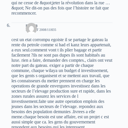
qui ne cesse de &quot;jeter la révolution dans la rue …
&quot; Ne dit-on pas des fois que l’histoire ne fait que
recommencer.
nacera
24 AOÛT 2008/11H35
cest un etat corrompu egoiste il se partage le gateau la
rente du petrole comme si had el kanz leurs appartenait,
a eux seul.comment vont t ils plier bagage et partir
facilement ?ils ne sont pas dupes ils sont habitués au
luxe. rien a faire, demander des comptes., clairs ont veut
notre part du gateau. exiger a partir de chaque
commune, chaque wilaya un budget d investissement,
que les gents s organisent et se mettent aux travail, que
les connaisseurs du metier prennent en charge les
operations de grande envergures investissez dans les
secteurs de l’elevage production sure et rapide, dans les
zones rurales assurez les services de l
investissement.faite une autre operation emplois des
jeunes dans les secteurs de l’elevage. repondez aux
besoins des population demunies .livrees a elle
meme.chaque besoin est une affaire, est un projet c est
aussi simple que ca. les gens du gouvernement
repondent aux besoins qui les interessent.