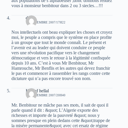
aux populations de s’alphabetiser ;donc donnons rendez
vous à monsieur benbitour dans 2 ou 3 siecles…!!!
djarih
18 NOVEMBRE 2007/17H22
Nos intellectuels ont beau expliquer les choses et croyez
moi, le peuple a compris que le système en place profite
à un groupe que tout le monde connaît. Le présent et
l’avenir est au leader qui doivent conduire ce peuple
vers une révolution pacifique vers le changement
démocratique et vers le retour à la légitimité confisquée
depuis 10 ans. C’est à vous Mr Benbitour, Mr
Hamrouche, Mr Benflis et les autres qui devez franchir
le pas et commencer à rassembler les rangs contre cette
dictature qui n’a pas encore trouvé son nom.
Khelaf hellal
18 NOVEMBRE 2007/20H40
Mr. Benbitour ne mâche pas ses mots, il sait de quoi il
parle quand il dit : &quot; L’Algerie exporte des
richesses et importe de la pauvreté &quot; nous y
sommes presque en plein dedans cette &quot;trappe de
la misére permanente&quot; avec cet ersatz de régime