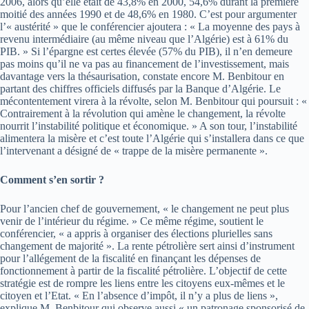
2006, alors qu’elle était de 43,8% en 2000, 54,6% durant la première
moitié des années 1990 et de 48,6% en 1980. C’est pour argumenter
l’« austérité » que le conférencier ajoutera : « La moyenne des pays à
revenu intermédiaire (au même niveau que l’Algérie) est à 61% du
PIB. » Si l’épargne est certes élevée (57% du PIB), il n’en demeure
pas moins qu’il ne va pas au financement de l’investissement, mais
davantage vers la thésaurisation, constate encore M. Benbitour en
partant des chiffres officiels diffusés par la Banque d’Algérie. Le
mécontentement virera à la révolte, selon M. Benbitour qui poursuit : «
Contrairement à la révolution qui amène le changement, la révolte
nourrit l’instabilité politique et économique. » A son tour, l’instabilité
alimentera la misère et c’est toute l’Algérie qui s’installera dans ce que
l’intervenant a désigné de « trappe de la misère permanente ».
Comment s’en sortir ?
Pour l’ancien chef de gouvernement, « le changement ne peut plus
venir de l’intérieur du régime. » Ce même régime, soutient le
conférencier, « a appris à organiser des élections plurielles sans
changement de majorité ». La rente pétrolière sert ainsi d’instrument
pour l’allégement de la fiscalité en finançant les dépenses de
fonctionnement à partir de la fiscalité pétrolière. L’objectif de cette
stratégie est de rompre les liens entre les citoyens eux-mêmes et le
citoyen et l’Etat. « En l’absence d’impôt, il n’y a plus de liens »,
explique M. Benbitour qui observe aussi « un patronage sponsorisé de