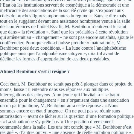
l’Etat où les institutions servent de cosmétique à la démocratie et une
inefficacité des associations de la société civile qui s’exposent aux
côtés de proches figures importantes du régime ». Sans le dire mais
tout en le suggérant devant une assistance nombreuse venue à la salle
des conférences de l’hôtel Essafir, M. Benbitour n’entrevoit le salut
que dans « la révolution ». Sauf que les préalables à cette révolution
qui amènerait au « changement » ne sont pas encore satisfaits, ajoute le
conférencier. Pour que celle-ci puisse prendre « maturation », M.
Benbitour pose deux conditions. « La lutte contre l’analphabétisme
politique ainsi que l’analphabétisme citoyen », dira-t-il avant de
décliner les formes d’appropriation de ces deux préalables.
Ahmed Benbitour s’est-il résigné ?
Ceci étant, M. Benbitour ne serait pas prêt à plonger dans ce projet, du
moins, laisse-t-il entendre dans ses réponses aux multiples
interrogations des citoyens. A un jeune qui l’invitait à « se battre
ensemble pour le changement » en s’organisant dans une association
ou un parti politique, M. Benbitour aura cette réponse : « Nous
sommes encore en état d’urgence. On ne peut pas se réunir sans
autorisation », avant de lâcher sur la question d’une formation politique
: « La situation ne s’y prête pas. » Une position diversement
commentée dans la salle. Les uns ont conclu que « M. Benbitour s’est
résigné », d’autres ont vu « une absence de réelle ambition politique ».