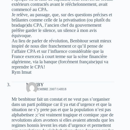
extérieurs contractés avant le rééchelonnement, avait
commencé au CPA.
Je relève, au passage, que, sur des questions précises et
brûlantes comme celle de la privatisation (ou plutôt du
bradage)du CPA, l’ancien chef du gouvernement
préfère garder le silence, un silence à mon avis
équivoque.
Au lieu de parler de révolution, Benbitour serait mieux
inspiré de nous dire franchement ce qu’il pense de
l’affaire CPA et sur l’influence considérable que la
France exercera à court terme sur la scène financière
algérienne, via la banque (forcément française)qui va
reprendre le CPA!
Rym Imsat
MOUBY
17 NOVEMBRE 2007/14H18
Mr benbitour fait un constat et ne veut pas s’organiser
dans un parti politique car il ya etat d’urgence et que la
situation ne s’y prete pas et que la population n’est pas
alphabetisee ;c’est vraiment tragique et comique ;que de
revolutions alors avortees si elles avaient attendu que les
regimes honnis levent les etats d’urgence et permettent