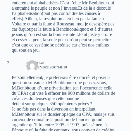
entierement alphabetisées.C’est l’elite Mr Benbitour qui
a entrainé le peuple et non l’inverse.Et de là a decoulé
l’alphabetisation(faut pas confondre les causes à
effets).Ailleur, la revolution a eu lieu par la faute à
Voltaire et par la faute à Rousseau, moi je desespère pas
car &quot;par la faute à Benchicou&quot; et à d’autres,
je sais qu’on est sur la bonne route !.Faut juste y croire
et cesser la peur, la seule peur qu’on peut se permettre
c’est que ce système se pérénise car c’est nos enfants
qui sont en jeu.
rym imsat
17 NOVEMBRE 2007/14H18
Personnellement, je préfèrerais être concrêt et poser la
question suivante à M.Benbitour : que pensez-vous,
M.Benbitour, d’une privatisation (en l’occurrence celle
du CPA) qui vise à effacer les 900 millions de dollars de
créances douteuses que cette banque
détient sur quelques 350 opérateurs privés ?
Je ne fais pas dans la diversion en interpellant
M.Benbitour sur le dossier opaque du CPA, mais je suis
curieux de connaître la position de l’ancien grand
argentier qu’il fut entre 1995 et 1997, précisément à
l’époque où la fuite de capitaux, sous couvert de crédits