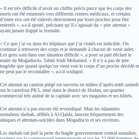
« Il est très difficile d’avoir un chiffre précis parce que les corps des
morts ont été emmenés vers différents centres médicaux, et certains
d’entre eux ont été enlevés directement par leurs proches pour être
enterrés », a-t-il ajouté, précisant qu’il s’agissait du « pire attentat »
ayant jamais frappé la Somalie.
« Ce que j’ai vu dans les hôpitaux que j’ai visités est indicible. On
continue à retrouver des corps et je demande à chacun de venir aider.
Les gens sont dans une situation difficile », a pour sa part déclaré le
maire de Mogadiscio, Tabid Abdi Mohamed. « Il n’y a pas de pire
tragédie que quand quelqu’un vient voir le corps d’un proche décédé et
ne peut pas le reconnaître », a-t-il souligné.
Cet attentat au camion piégé est survenu en milieu d’après-midi samedi
sur le carrefour PK5, situé dans le district de Hodan, un quartier
commercial très animé de la capitale avec ses magasins et ses hôtels.
Cet attentat n’a pas encore été revendiqué. Mais les islamistes
somaliens shebab, affiliés à Al-Qaïda, lancent fréquemment des
attaques et attentats-suicides dans Mogadiscio et ses environs.
Les shebab ont juré la perte du fragile gouvernement central somalien,
soutenu par la communauté internationale et par les 22.000 hommes de