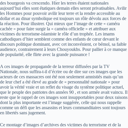
des bourgeois va crescendo. Hier les terres étaient nationales
aujourd’hui elles sont étatiques demain elles seront privatisables. Avilir
les Hommes pour pouvoir avilir leur terre et la rendre accessible au
dollar et au dinar symbolique est toujours un rôle dévolu aux forces de
la réaction. Pour illustrer. Qui mieux que l’image de cette « caméra
cachée » pour faire surgir la « caméra officielle » et attribuer aux
victimes du terrorisme-islamiste le rôle d’un trophée. Les imams
cathodiques d’hier semblent comme des enfants de cœur devant le
discours politique dominant, avec cet inconvénient, ce bémol, sa faible
audience, contrairement à leurs Chouyoukhs. Pour pallier à ce manque
de popularité, elle flirte avec la grande puissance !
A ces images de propagande de la terreur diffusées par la TV
Nationale, nous suffira-t-il d’écrire ou de dire sur ces images que les
acteurs de ces massacres ont été non seulement amnistiés mais qu’un
de leur chef a été élevé au grade de « personnalité nationale » pour
avoir la vérité vraie et un reflet du visage du système politique actuel,
que le peuple des patriotes des années 90 , et son armée avait vaincu. Il
reste que le rappel de ces images sont insupportables pour deux raisons
dont la plus importante est l’image suggérée, celle qui nous rappelle
comme un défi que les assassins et leurs commanditaires sont toujours
en libertés sans jugement.
Ce montage d’images d’archives des victimes du terrorisme et de la