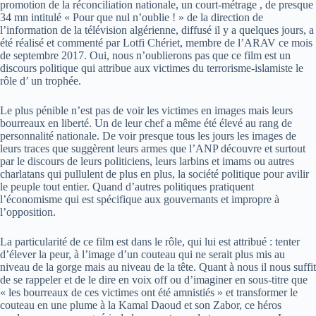
promotion de la réconciliation nationale, un court-métrage , de presque
34 mn intitulé « Pour que nul n’oublie ! » de la direction de
l’information de la télévision algérienne, diffusé il y a quelques jours, a
été réalisé et commenté par Lotfi Chériet, membre de l’ARAV ce mois
de septembre 2017. Oui, nous n’oublierons pas que ce film est un
discours politique qui attribue aux victimes du terrorisme-islamiste le
rôle d’ un trophée.
Le plus pénible n’est pas de voir les victimes en images mais leurs
bourreaux en liberté. Un de leur chef a même été élevé au rang de
personnalité nationale. De voir presque tous les jours les images de
leurs traces que suggèrent leurs armes que l’ANP découvre et surtout
par le discours de leurs politiciens, leurs larbins et imams ou autres
charlatans qui pullulent de plus en plus, la société politique pour avilir
le peuple tout entier. Quand d’autres politiques pratiquent
l’économisme qui est spécifique aux gouvernants et impropre à
l’opposition.
La particularité de ce film est dans le rôle, qui lui est attribué : tenter
d’élever la peur, à l’image d’un couteau qui ne serait plus mis au
niveau de la gorge mais au niveau de la tête. Quant à nous il nous suffit
de se rappeler et de le dire en voix off ou d’imaginer en sous-titre que
« les bourreaux de ces victimes ont été amnistiés » et transformer le
couteau en une plume à la Kamal Daoud et son Zabor, ce héros