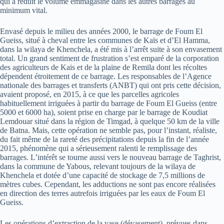
qui a réduit le volume emmagasiné dans les autres barrages au
minimum vital.
Envasé depuis le milieu des années 2000, le barrage de Foum El
Gueiss, situé à cheval entre les communes de Kaïs et d’El Hamma,
dans la wilaya de Khenchela, a été mis à l’arrêt suite à son envasement
total. Un grand sentiment de frustration s’est emparé de la corporation
des agriculteurs de Kais et de la plaine de Remila dont les récoltes
dépendent étroitement de ce barrage. Les responsables de l’Agence
nationale des barrages et transferts (ANBT) qui ont pris cette décision,
avaient proposé, en 2015, à ce que les parcelles agricoles
habituellement irriguées à partir du barrage de Foum El Gueiss (entre
5000 et 6000 ha), soient prise en charge par le barrage de Koudiat
Lemdouar situé dans la région de Timgad, à quelque 50 km de la ville
de Batna. Mais, cette opération ne semble pas, pour l’instant, réaliste,
du fait même de la rareté des précipitations depuis la fin de l’année
2015, phénomène qui a sérieusement ralenti le remplissage des
barrages. L’intérêt se tourne aussi vers le nouveau barrage de Taghrist,
dans la commune de Yabous, relevant toujours de la wilaya de
Khenchela et dotée d’une capacité de stockage de 7,5 millions de
mètres cubes. Cependant, les adductions ne sont pas encore réalisées
en direction des terres autrefois irriguées par les eaux de Foum El
Gueiss.
Les opérations d’extraction de la vase (dévasement), prévues dans