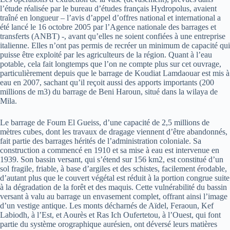
l’étude réalisée par le bureau d’études français Hydropolus, avaient
traîné en longueur – l’avis d’appel d’offres national et international a
été lancé le 16 octobre 2005 par l’Agence nationale des barrages et
transferts (ANBT) -, avant qu’elles ne soient confiées à une entreprise
italienne. Elles n’ont pas permis de recréer un minimum de capacité qui
puisse être exploité par les agriculteurs de la région. Quant à l’eau
potable, cela fait longtemps que l’on ne compte plus sur cet ouvrage,
particulièrement depuis que le barrage de Koudiat Lamdaouar est mis à
eau en 2007, sachant qu’il reçoit aussi des apports importants (200
millions de m3) du barrage de Beni Haroun, situé dans la wilaya de
Mila.
Le barrage de Foum El Gueiss, d’une capacité de 2,5 millions de
mètres cubes, dont les travaux de dragage viennent d’être abandonnés,
fait partie des barrages hérités de l’administration coloniale. Sa
construction a commencé en 1910 et sa mise à eau est intervenue en
1939. Son bassin versant, qui s’étend sur 156 km2, est constitué d’un
sol fragile, friable, à base d’argiles et des schistes, facilement érodable,
d’autant plus que le couvert végétal est réduit à la portion congrue suite
à la dégradation de la forêt et des maquis. Cette vulnérabilité du bassin
versant à valu au barrage un envasement complet, offrant ainsi l’image
d’un vestige antique. Les monts décharnés de Aïdel, Feraoun, Kef
Labiodh, à l’Est, et Aourès et Ras Ich Oufertetou, à l’Ouest, qui font
partie du système orographique aurésien, ont déversé leurs matières