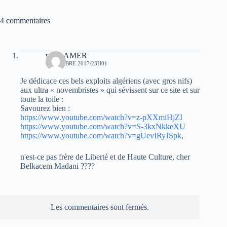
4 commentaires
veriteAMER
6 OCTOBRE 2017/23H01
Je dédicace ces bels exploits algériens (avec gros nifs)
aux ultra « novembristes » qui sévissent sur ce site et sur
toute la toile :
Savourez bien :
https://www.youtube.com/watch?v=z-pXXmiHjZI
https://www.youtube.com/watch?v=S-3kxNkkeXU
https://www.youtube.com/watch?v=gUevIRyJSpk
,
n'est-ce pas frère de Liberté et de Haute Culture, cher
Belkacem Madani ????
Les commentaires sont fermés.