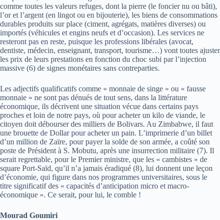
comme toutes les valeurs refuges, dont la pierre (le foncier nu ou bâti),
l’or et l’argent (en lingot ou en bijouterie), les biens de consommations
durables produits sur place (ciment, agrégats, matières diverses) ou
importés (véhicules et engins neufs et d’occasion). Les services ne
resteront pas en reste, puisque les professions libérales (avocat,
dentiste, médecin, enseignant, transport, tourisme…) vont toutes ajuster
les prix de leurs prestations en fonction du choc subi par l’injection
massive (6) de signes monétaires sans contreparties.
Les adjectifs qualificatifs comme « monnaie de singe » ou « fausse
monnaie » ne sont pas dénués de tout sens, dans la littérature
économique, ils décrivent une situation vécue dans certains pays
proches et loin de notre pays, où pour acheter un kilo de viande, le
citoyen doit débourser des milliers de Bolivars. Au Zimbabwe, il faut
une brouette de Dollar pour acheter un pain. L’imprimerie d’un billet
d’un million de Zaïre, pour payer la solde de son armée, a coûté son
poste de Président à S. Mobutu, après une insurrection militaire (7). Il
serait regrettable, pour le Premier ministre, que les « cambistes » de
square Port-Saïd, qu’il n’a jamais éradiqué (8), lui donnent une leçon
d’économie, qui figure dans nos programmes universitaires, sous le
titre significatif des « capacités d’anticipation micro et macro-
économique ». Ce serait, pour lui, le comble !
Mourad Goumiri