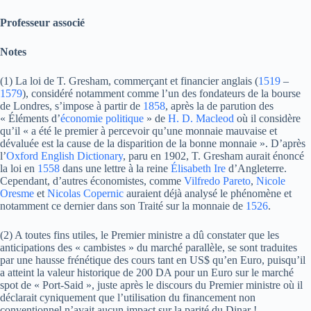
Professeur associé
Notes
(1) La loi de T. Gresham, commerçant et financier anglais (
1519
–
1579
), considéré notamment comme l’un des fondateurs de la bourse
de Londres, s’impose à partir de
1858
, après la de parution des
« Éléments d’
économie politique
» de
H. D. Macleod
où il considère
qu’il « a été le premier à percevoir qu’une monnaie mauvaise et
dévaluée est la cause de la disparition de la bonne monnaie ». D’après
l’
Oxford English Dictionary
, paru en 1902, T. Gresham aurait énoncé
la loi en
1558
dans une lettre à la reine
Élisabeth Ire
d’Angleterre.
Cependant, d’autres économistes, comme
Vilfredo Pareto
,
Nicole
Oresme
et
Nicolas Copernic
auraient déjà analysé le phénomène et
notamment ce dernier dans son Traité sur la monnaie de
1526
.
(2) A toutes fins utiles, le Premier ministre a dû constater que les
anticipations des « cambistes » du marché parallèle, se sont traduites
par une hausse frénétique des cours tant en US$ qu’en Euro, puisqu’il
a atteint la valeur historique de 200 DA pour un Euro sur le marché
spot de « Port-Said », juste après le discours du Premier ministre où il
déclarait cyniquement que l’utilisation du financement non
conventionnel n’avait aucun impact sur la parité du Dinar !