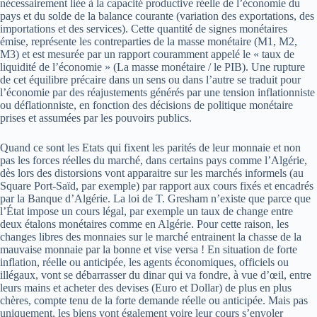
nécessairement liée à la capacité productive réelle de l’économie du
pays et du solde de la balance courante (variation des exportations, des
importations et des services). Cette quantité de signes monétaires
émise, représente les contreparties de la masse monétaire (M1, M2,
M3) et est mesurée par un rapport couramment appelé le « taux de
liquidité de l’économie » (La masse monétaire / le PIB). Une rupture
de cet équilibre précaire dans un sens ou dans l’autre se traduit pour
l’économie par des réajustements générés par une tension inflationniste
ou déflationniste, en fonction des décisions de politique monétaire
prises et assumées par les pouvoirs publics.
Quand ce sont les Etats qui fixent les parités de leur monnaie et non
pas les forces réelles du marché, dans certains pays comme l’Algérie,
dès lors des distorsions vont apparaitre sur les marchés informels (au
Square Port-Saïd, par exemple) par rapport aux cours fixés et encadrés
par la Banque d’Algérie. La loi de T. Gresham n’existe que parce que
l’État impose un cours légal, par exemple un taux de change entre
deux étalons monétaires comme en Algérie. Pour cette raison, les
changes libres des monnaies sur le marché entrainent la chasse de la
mauvaise monnaie par la bonne et vise versa ! En situation de forte
inflation, réelle ou anticipée, les agents économiques, officiels ou
illégaux, vont se débarrasser du dinar qui va fondre, à vue d’œil, entre
leurs mains et acheter des devises (Euro et Dollar) de plus en plus
chères, compte tenu de la forte demande réelle ou anticipée. Mais pas
uniquement, les biens vont également voire leur cours s’envoler