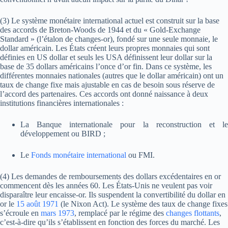
(3) Le système monétaire international actuel est construit sur la base
des accords de Breton-Woods de 1944 et du « Gold-Exchange
Standard » (l’étalon de changes-or), fondé sur une seule monnaie, le
dollar américain. Les États créent leurs propres monnaies qui sont
définies en US dollar et seuls les USA définissent leur dollar sur la
base de 35 dollars américains l’once d’or fin. Dans ce système, les
différentes monnaies nationales (autres que le dollar américain) ont un
taux de change fixe mais ajustable en cas de besoin sous réserve de
l’accord des partenaires. Ces accords ont donné naissance à deux
institutions financières internationales :
La Banque internationale pour la reconstruction et le
développement ou BIRD ;
Le
Fonds monétaire international
ou FMI.
(4) Les demandes de remboursements des dollars excédentaires en or
commencent dès les années 60. Les États-Unis ne veulent pas voir
disparaître leur encaisse-or. Ils suspendent la convertibilité du dollar en
or le
15
août
1971
(le Nixon Act). Le système des taux de change fixes
s’écroule en
mars
1973
, remplacé par le régime des
changes flottants
,
c’est-à-dire qu’ils s’établissent en fonction des forces du marché. Les