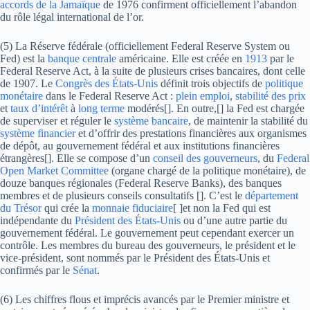
accords de la Jamaïque
de 1976 confirment officiellement l’abandon
du rôle légal international de l’or.
(5) La Réserve fédérale (officiellement Federal Reserve System ou
Fed) est la
banque centrale
américaine. Elle est créée en
1913
par le
Federal Reserve Act, à la suite de plusieurs crises bancaires, dont celle
de 1907. Le
Congrès des États-Unis
définit trois objectifs de
politique
monétaire
dans le Federal Reserve Act :
plein emploi
,
stabilité des prix
et
taux d’intérêt
à
long terme
modérés[]. En outre,[] la Fed est chargée
de superviser et réguler le
système bancaire
, de maintenir la stabilité du
système financier
et d’offrir des prestations financières aux organismes
de dépôt, au gouvernement fédéral et aux institutions financières
étrangères[]. Elle se compose d’un
conseil des gouverneurs
, du
Federal
Open Market Committee
(organe chargé de la politique monétaire), de
douze banques régionales (Federal Reserve Banks), des banques
membres et de plusieurs conseils consultatifs []. C’est le
département
du Trésor
qui crée la
monnaie fiduciaire
[ ]et non la Fed qui est
indépendante du
Président des États-Unis
ou d’une autre partie du
gouvernement fédéral. Le gouvernement peut cependant exercer un
contrôle. Les membres du bureau des gouverneurs, le président et le
vice-président, sont nommés par le Président des États-Unis et
confirmés par le
Sénat
.
(6) Les chiffres flous et imprécis avancés par le Premier ministre et