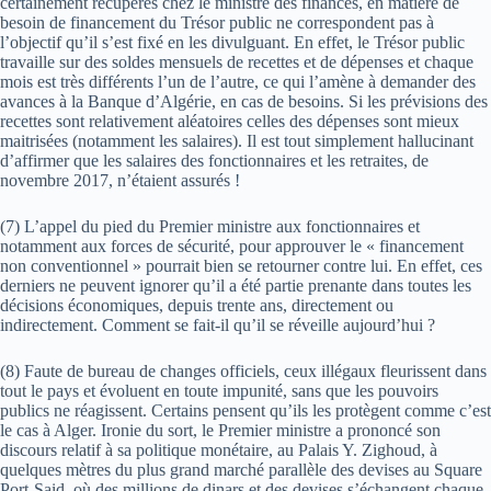
certainement récupérés chez le ministre des finances, en matière de
besoin de financement du Trésor public ne correspondent pas à
l’objectif qu’il s’est fixé en les divulguant. En effet, le Trésor public
travaille sur des soldes mensuels de recettes et de dépenses et chaque
mois est très différents l’un de l’autre, ce qui l’amène à demander des
avances à la Banque d’Algérie, en cas de besoins. Si les prévisions des
recettes sont relativement aléatoires celles des dépenses sont mieux
maitrisées (notamment les salaires). Il est tout simplement hallucinant
d’affirmer que les salaires des fonctionnaires et les retraites, de
novembre 2017, n’étaient assurés !
(7) L’appel du pied du Premier ministre aux fonctionnaires et
notamment aux forces de sécurité, pour approuver le « financement
non conventionnel » pourrait bien se retourner contre lui. En effet, ces
derniers ne peuvent ignorer qu’il a été partie prenante dans toutes les
décisions économiques, depuis trente ans, directement ou
indirectement. Comment se fait-il qu’il se réveille aujourd’hui ?
(8) Faute de bureau de changes officiels, ceux illégaux fleurissent dans
tout le pays et évoluent en toute impunité, sans que les pouvoirs
publics ne réagissent. Certains pensent qu’ils les protègent comme c’est
le cas à Alger. Ironie du sort, le Premier ministre a prononcé son
discours relatif à sa politique monétaire, au Palais Y. Zighoud, à
quelques mètres du plus grand marché parallèle des devises au Square
Port-Said, où des millions de dinars et des devises s’échangent chaque