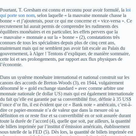
Pourtant, T. Gresham est connu et reconnu pour avoir formulé, la
loi
qui porte son nom
, selon laquelle « la mauvaise monnaie chasse la
bonne » et j’ajouterais, pour ce qui me concerne et « vice-versa ». Ce
recrutement lui aurait permis de comprendre les rudiments des
équilibres monétaires et en particulier, les effets pervers que la
« mauvaise » monnaie a sur la « bonne » (2), constatations très
connues de tous les spécialistes depuis plus de cinq cent ans,
maintenant mais qui ne semblent pas avoir fait escale au Palais du
gouvernement, à Alger ! Tentons d’expliquer, de manière sommaire,
cette loi et ses prolongements, par rapport aux flux physiques de
l’économie.
Dans un système monétaire international et national construit sur les
canons des accords de Breton-Woods (3), en 1944, vulgairement
dénommé le « gold exchange standard » avec comme arbitre une
monnaie nationale (le dollar US) mais qui est également internationale
du fait qu’elle est garantie par sa convertibilité fixe, définie à 35 US$
l’once d’or fin, il est évident que ce « Bank note » américain, c’est-à-
dire ce papier-monnaie n’a de valeur que dans la mesure où sa
définition en or reste fixe et sa convertibilité en or soit assurée durant
toute la durée de l’accord (4), quelle que soit, par ailleurs, la quantité
de billets imprimée par l’institut d’émission américain, établissement
sous tutelle de la FED (5). Dès lors, la quantité de billets imprimée est