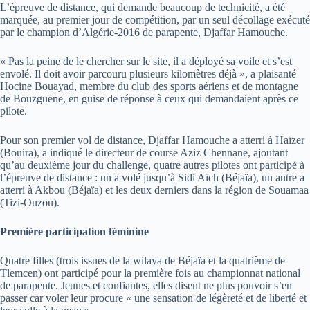
L’épreuve de distance, qui demande beaucoup de technicité, a été
marquée, au premier jour de compétition, par un seul décollage exécuté
par le champion d’Algérie-2016 de parapente, Djaffar Hamouche.
« Pas la peine de le chercher sur le site, il a déployé sa voile et s’est
envolé. Il doit avoir parcouru plusieurs kilomètres déjà », a plaisanté
Hocine Bouayad, membre du club des sports aériens et de montagne
de Bouzguene, en guise de réponse à ceux qui demandaient après ce
pilote.
Pour son premier vol de distance, Djaffar Hamouche a atterri à Haïzer
(Bouira), a indiqué le directeur de course Aziz Chennane, ajoutant
qu’au deuxième jour du challenge, quatre autres pilotes ont participé à
l’épreuve de distance : un a volé jusqu’à Sidi Aïch (Béjaïa), un autre a
atterri à Akbou (Béjaïa) et les deux derniers dans la région de Souamaa
(Tizi-Ouzou).
Première participation féminine
Quatre filles (trois issues de la wilaya de Béjaïa et la quatrième de
Tlemcen) ont participé pour la première fois au championnat national
de parapente. Jeunes et confiantes, elles disent ne plus pouvoir s’en
passer car voler leur procure « une sensation de légèreté et de liberté et