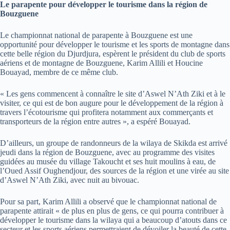
Le parapente pour développer le tourisme dans la région de
Bouzguene
Le championnat national de parapente à Bouzguene est une
opportunité pour développer le tourisme et les sports de montagne dans
cette belle région du Djurdjura, espèrent le président du club de sports
aériens et de montagne de Bouzguene, Karim Allili et Houcine
Bouayad, membre de ce même club.
« Les gens commencent à connaître le site d’Aswel N’Ath Ziki et à le
visiter, ce qui est de bon augure pour le développement de la région à
travers l’écotourisme qui profitera notamment aux commerçants et
transporteurs de la région entre autres », a espéré Bouayad.
D’ailleurs, un groupe de randonneurs de la wilaya de Skikda est arrivé
jeudi dans la région de Bouzguene, avec au programme des visites
guidées au musée du village Takoucht et ses huit moulins à eau, de
l’Oued Assif Oughendjour, des sources de la région et une virée au site
d’Aswel N’Ath Ziki, avec nuit au bivouac.
Pour sa part, Karim Allili a observé que le championnat national de
parapente attirait « de plus en plus de gens, ce qui pourra contribuer à
développer le tourisme dans la wilaya qui a beaucoup d’atouts dans ce
secteur et les sports aériens permettraient de dévoiler la beauté de cette