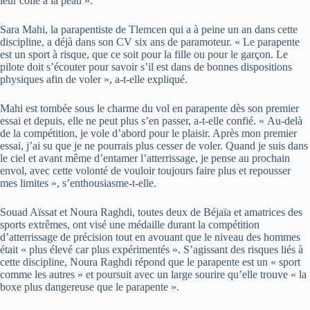
leur colle à la peau ».
Sara Mahi, la parapentiste de Tlemcen qui a à peine un an dans cette
discipline, a déjà dans son CV six ans de paramoteur. « Le parapente
est un sport à risque, que ce soit pour la fille ou pour le garçon. Le
pilote doit s’écouter pour savoir s’il est dans de bonnes dispositions
physiques afin de voler », a-t-elle expliqué.
Mahi est tombée sous le charme du vol en parapente dès son premier
essai et depuis, elle ne peut plus s’en passer, a-t-elle confié. « Au-delà
de la compétition, je vole d’abord pour le plaisir. Après mon premier
essai, j’ai su que je ne pourrais plus cesser de voler. Quand je suis dans
le ciel et avant même d’entamer l’atterrissage, je pense au prochain
envol, avec cette volonté de vouloir toujours faire plus et repousser
mes limites », s’enthousiasme-t-elle.
Souad Aïssat et Noura Raghdi, toutes deux de Béjaïa et amatrices des
sports extrêmes, ont visé une médaille durant la compétition
d’atterrissage de précision tout en avouant que le niveau des hommes
était « plus élevé car plus expérimentés ». S’agissant des risques liés à
cette discipline, Noura Raghdi répond que le parapente est un « sport
comme les autres » et poursuit avec un large sourire qu’elle trouve « la
boxe plus dangereuse que le parapente ».