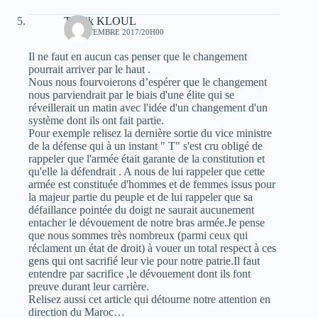
Toufik KLOUL
15 SEPTEMBRE 2017/20H00
Il ne faut en aucun cas penser que le changement
pourrait arriver par le haut .
Nous nous fourvoierons d’espérer que le changement
nous parviendrait par le biais d'une élite qui se
réveillerait un matin avec l'idée d'un changement d'un
système dont ils ont fait partie.
Pour exemple relisez la dernière sortie du vice ministre
de la défense qui à un instant " T" s'est cru obligé de
rappeler que l'armée était garante de la constitution et
qu'elle la défendrait . A nous de lui rappeler que cette
armée est constituée d'hommes et de femmes issus pour
la majeur partie du peuple et de lui rappeler que sa
défaillance pointée du doigt ne saurait aucunement
entacher le dévouement de notre bras armée.Je pense
que nous sommes très nombreux (parmi ceux qui
réclament un état de droit) à vouer un total respect à ces
gens qui ont sacrifié leur vie pour notre patrie.Il faut
entendre par sacrifice ,le dévouement dont ils font
preuve durant leur carrière.
Relisez aussi cet article qui détourne notre attention en
direction du Maroc…