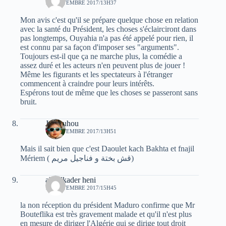
12 SEPTEMBRE 2017/13H37
Mon avis c'est qu'il se prépare quelque chose en relation
avec la santé du Président, les choses s'éclairciront dans
pas longtemps, Ouyahia n'a pas été appelé pour rien, il
est connu par sa façon d'imposer ses "arguments".
Toujours est-il que ça ne marche plus, la comédie a
assez duré et les acteurs n'en peuvent plus de jouer !
Même les figurants et les spectateurs à l'étranger
commencent à craindre pour leurs intérêts.
Espérons tout de même que les choses se passeront sans
bruit.
Jafnouhou
12 SEPTEMBRE 2017/13H51
Mais il sait bien que c'est Daoulet kach Bakhta et fnajil
Mériem ( قش بختة و فناجيل مريم)
abdelkader heni
12 SEPTEMBRE 2017/15H45
la non réception du président Maduro confirme que Mr
Bouteflika est très gravement malade et qu'il n'est plus
en mesure de diriger l'Algérie qui se dirige tout droit