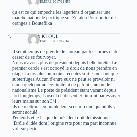
12 SEPTEMBRE 2017/11H59
qu est ce qui empeche les lageriens d organiser une
marche nationale pacifique sur Zeralda Pour porter des
oranges a Bouteflika
Toufik KLOUL
12 SEPTEMBRE 2017/12H43
Il serait temps de prendre le taureau par les cornes et de
cesser de se fourvoyer.
Nous n'avons plus de président depuis belle lurette .Le
premier cercle s'est octroyé le droit de nous prendre en
otage .Leurs plus ou moins récentes sorties ne sont que
subterfuges.Aucun d'entre eux ne peut se prévaloir ni
d'une quelconque légitimité ni de patriotisme ou de
nationalisme.Le poste de président étant vacant depuis
fort longtemps,ils usent et abusent et finiront par essuyer
leurs mains sur son 3/4 .
Ils ne mettrons en branle leur scenario que quand ils y
seront acculé .
J'entends et je lis que le président doit démissionner
!Drôle d'idée dont l'origine rste pour ma part inconnue
voir suspecte .