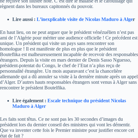
ne reçoive son illustre hôte. C’est dire le malaise et le cafouillage qui
règnent dans les bureaux capitonnés du pouvoir.
Lire aussi :
L’inexplicable visite de Nicolas Maduro à Alge
r
En haut lieu, on ne peut arguer que le président vénézuélien n’est pas
ami de l’Algérie pour mériter une audience officielle ! Ce précédent est
unique. Un président qui visite un pays sans rencontrer son
homologue ! Il est manifeste de plus en plus que le président
Bouteflika est malheureusement incapable de recevoir des responsables
étrangers. Depuis la visite en mars dernier de Denis Sasso Nguesso,
président-potentat du Congo, le chef de l’Etat n’a plus reçu de
personnalité étrangère. Un mois auparavant c’est la chancelière
allemande qui a dû annuler sa visite à la dernière minute après un appel
d’Alger. D’autres hauts responsables étrangers sont venus à Alger sans
rencontrer le président Boutelfika.
Lire également :
Escale technique du président Nicolas
Maduro à Alger
Les faits sont têtus. Ce ne sont pas les 30 secondes d’images du
président lors du dernier conseil des ministres qui vont les démentir.
Que va inventer cette fois le Premier ministre pour justifier encore cet
état de fait ?