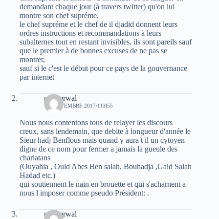
demandant chaque jour (à travers twitter) qu'on lui
montre son chef supréme,
le chef supréme et le chef de il djadid donnent leurs
ordres instructions et recommandations à leurs
subalternes tout en restant invisibles, ils sont pareils sauf
que le premier à de bonnes excuses de ne pas se
montrer,
sauf si le c'est le début pour ce pays de la gouvernance
par internet
moh arwal
12 SEPTEMBRE 2017/11H55
Nous nous contentons tous de relayer les discours
creux, sans lendemain, que debite à longueur d'année le
Sieur hadj Benflous mais quand y aura t il un cytoyen
digne de ce nom pour fermer a jamais la gueule des
charlatans
(Ouyahia , Ould Abes Ben salah, Bouhadja ,Gaid Salah
Hadad etc.)
qui soutiennent le nain en brouette et qui s'acharnent a
nous l imposer comme pseudo Président: .
moh arwal