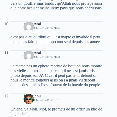
vers un gouffre sans fonds , qu'Allah nous protège ainsi
que notre beau et malheureux pays que nous chérissons
.
moh arwal
12 SEPTEMBRE 2017/22H42
c est pas d aujourdhui qu il est inapte et invalide il peut
meme pas faire pipi et popo tout seul depuis des années
moh arwal
12 SEPTEMBRE 2017/22H44
ila meme pas un ephoto recente de bout on nous montre
des vielles photos de luiparceuq il ne sest jamis pris en
photo depuis son AVC car il peut pas tenir debout on
nous le montre toujours assis on l a jmais vu debout
depuis des années Ils se foutent de la hueule du peuple.
Jafnouhou
13 SEPTEMBRE 2017/9H51
Chiche, ya Moh. Moi, je promets de lui offrir un kilo de
bigarades!