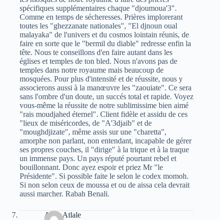
spécifiques supplémentaires chaque "djoumoua'3".
Comme en temps de sécheresses. Prières implorerant
toutes les "ghezzanate nationales", "El djnoun oual
malayaka" de l'univers et du cosmos lointain réunis, de
faire en sorte que le "bermil du diable" redresse enfin la
tête. Nous te conseillons d'en faire autant dans les
églises et temples de ton bled. Nous n'avons pas de
temples dans notre royaume mais beaucoup de
mosquées. Pour plus d'intensité et de réussite, nous y
associerons aussi à la manœuvre les "zaouiate". Ce sera
sans l'ombre d'un doute, un succés total et rapide. Voyez
vous-même la réussite de notre sublimissime bien aimé
"rais moudjahed éternel". Client fidèle et assidu de ces
"lieux de miséricordes, de "A'3djaib" et de
"moughdjizate", même assis sur une "charetta",
amorphe non parlant, non entendant, incapable de gérer
ses propres couches, il "dirige" à la trique et à la traque
un immense pays. Un pays réputé pourtant rebel et
bouillonnant. Donc ayez espoir et priez Mr "le
Présidente". Si possible faite le selon le codex momoh.
Si non selon ceux de moussa et ou de aissa cela devrait
aussi marcher. Rabah Benali.
Atala Atlale