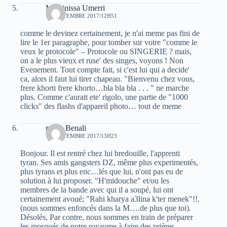
Massinissa Umerri
12 SEPTEMBRE 2017/12H51
comme le devinez certainement, je n'ai meme pas fini de
lire le 1er paragraphe, pour tomber sur votre "comme le
veux le protocole" – Protocole ou SINGERIE ? mais,
on a le plus vieux et ruse' des singes, voyons ! Non
Evenement. Tout compte fait, si c'est lui qui a decide'
ca, alors il faut lui tirer chapeau. "Bienvenu chez vous,
frere khorti frere khorto…bla bla bla . . . " ne marche
plus. Comme c'aurait ete' rigolo, une partie de "1000
clicks" des flashs d'appareil photo… tout de meme
rabah Benali
12 SEPTEMBRE 2017/13H23
Bonjour. Il est rentré chez lui bredouille, l'apprenti
tyran. Ses amis gangsters DZ, même plus experimentés,
plus tyrans et plus enc…lés que lui, n'ont pas eu de
solution à lui proposer. "H'midouche" et/ou les
membres de la bande avec qui il a soupé, lui ont
certainement avoué; "Rahi kharya a3lina k'ter menek"!!.
(nous sommes enfoncés dans la M….de plus que toi).
Désolés, Par contre, nous sommes en train de préparer
les mosqués de notre royaume à faire des prières