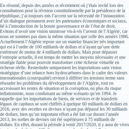
En résumé, depuis des années et récemment où j’étais invité lors des
consultations pour la révision constitutionnelle par la présidence de la
république, j’ai toujours mis l’accent sur la nécessité de l’instauration
d’un dialogue permanent avec les partenaires économiques et sociaux,
lié à l’introduction de la bonne gouvernance et de l’état de droit.
Evitons d’avoir une vision sinistrose vis-à-vis l’avenir de l’Algérie, car
nous ne sommes pas dans la même situation que celle des années 1986.
Actuellement l’Algérie repose sur un matelas financier très important
qui est à l’ordre de 100 milliards de dollars et n’ayant qu’une dette
extérieure de moins de 4 milliards de dollars. Mais pour dépasser
l’entropie actuelle, il est temps de mettre les moyens nécessaire et une
stratégie fiable pour pouvoir transformer cette richesse virtuelle en
richesse réelle. Restreindre uniquement les importations sans vision
stratégique d’une relance hors hydrocarbures dans le cadre des valeurs
internationales (cout/qualité) revient à différer les tensions terme sans
résoudre les problèmes du développement de l’Algérie, tout en
accroissant les rentes de situation et la corruption, en plus du risque
inflationniste, nous conduisant au même scénario qu’en 1994. Je
rappelle que les importations de biens, de services et de transferts
légaux de capitaux se sont chiffrés à quelque 60 milliards de dollars en
2016, avec des recettes en devises n’ayant pas dépassé les 30 milliards
de dollars, bien qu’un important effort a été fait car durant l’année
2013, les sorties de devises ont été supérieures à 75 milliards de
dollars. En effet, durant la période à venir 2017/2020, il y aura de vives