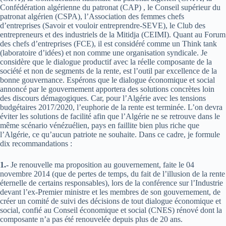
Confédération algérienne du patronat (CAP) , le Conseil supérieur du
patronat algérien (CSPA), l’Association des femmes chefs
d’entreprises (Savoir et vouloir entreprendre-SEVE), le Club des
entrepreneurs et des industriels de la Mitidja (CEIMI). Quant au Forum
des chefs d’entreprises (FCE), il est considéré comme un Think tank
(laboratoire d’idées) et non comme une organisation syndicale. Je
considère que le dialogue productif avec la réelle composante de la
société et non de segments de la rente, est l’outil par excellence de la
bonne gouvernance. Espérons que le dialogue économique et social
annoncé par le gouvernement apportera des solutions concrètes loin
des discours démagogiques. Car, pour l’Algérie avec les tensions
budgétaires 2017/2020, l’euphorie de la rente est terminée. L’on devra
éviter les solutions de facilité afin que l’Algérie ne se retrouve dans le
même scénario vénézuélien, pays en faillite bien plus riche que
l’Algérie, ce qu’aucun patriote ne souhaite. Dans ce cadre, je formule
dix recommandations :
1.-
Je renouvelle ma proposition au gouvernement, faite le 04
novembre 2014 (que de pertes de temps, du fait de l’illusion de la rente
éternelle de certains responsables), lors de la conférence sur l’Industrie
devant l’ex-Premier ministre et les membres de son gouvernement, de
créer un comité de suivi des décisions de tout dialogue économique et
social, confié au Conseil économique et social (CNES) rénové dont la
composante n’a pas été renouvelée depuis plus de 20 ans.