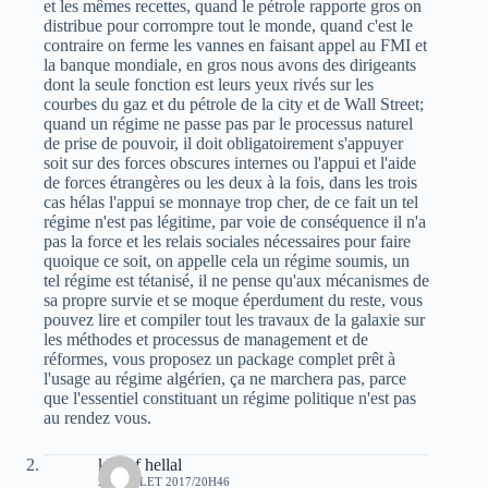
et les mêmes recettes, quand le pétrole rapporte gros on
distribue pour corrompre tout le monde, quand c'est le
contraire on ferme les vannes en faisant appel au FMI et
la banque mondiale, en gros nous avons des dirigeants
dont la seule fonction est leurs yeux rivés sur les
courbes du gaz et du pétrole de la city et de Wall Street;
quand un régime ne passe pas par le processus naturel
de prise de pouvoir, il doit obligatoirement s'appuyer
soit sur des forces obscures internes ou l'appui et l'aide
de forces étrangères ou les deux à la fois, dans les trois
cas hélas l'appui se monnaye trop cher, de ce fait un tel
régime n'est pas légitime, par voie de conséquence il n'a
pas la force et les relais sociales nécessaires pour faire
quoique ce soit, on appelle cela un régime soumis, un
tel régime est tétanisé, il ne pense qu'aux mécanismes de
sa propre survie et se moque éperdument du reste, vous
pouvez lire et compiler tout les travaux de la galaxie sur
les méthodes et processus de management et de
réformes, vous proposez un package complet prêt à
l'usage au régime algérien, ça ne marchera pas, parce
que l'essentiel constituant un régime politique n'est pas
au rendez vous.
khelaf hellal
28 JUILLET 2017/20H46