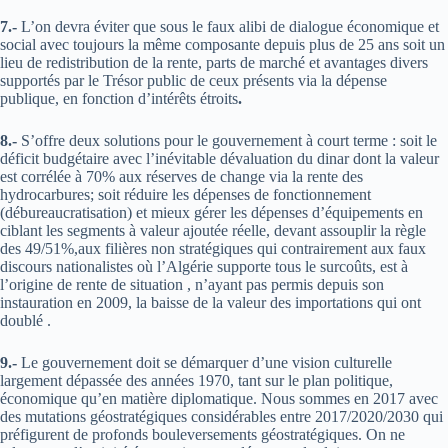
7.-
L’on devra éviter que sous le faux alibi de dialogue économique et
social avec toujours la même composante depuis plus de 25 ans soit un
lieu de redistribution de la rente, parts de marché et avantages divers
supportés par le Trésor public de ceux présents via la dépense
publique, en fonction d’intérêts étroits
.
8.-
S’offre deux solutions pour le gouvernement à court terme : soit le
déficit budgétaire avec l’inévitable dévaluation du dinar dont la valeur
est corrélée à 70% aux réserves de change via la rente des
hydrocarbures; soit réduire les dépenses de fonctionnement
(débureaucratisation) et mieux gérer les dépenses d’équipements en
ciblant les segments à valeur ajoutée réelle, devant assouplir la règle
des 49/51%,aux filières non stratégiques qui contrairement aux faux
discours nationalistes où l’Algérie supporte tous le surcoûts, est à
l’origine de rente de situation , n’ayant pas permis depuis son
instauration en 2009, la baisse de la valeur des importations qui ont
doublé .
9.-
Le gouvernement doit se démarquer d’une vision culturelle
largement dépassée des années 1970, tant sur le plan politique,
économique qu’en matière diplomatique. Nous sommes en 2017 avec
des mutations géostratégiques considérables entre 2017/2020/2030 qui
préfigurent de profonds bouleversements géostratégiques. On ne